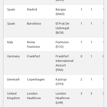
Spain
Madrid
Barajas
1
1
1
(MAD)
Spain
Barcelona
El Prat De
1
1
1
Llobregat
(BCN)
Italy
Rome
Fiumicino
1
1
1
Fiumicino
(FCO)
Germany
Frankfurt
Frankfurt
0
1
0
International
Airport
(FRA)
Denmark
Copenhagen
Kastrup
2
1
1
(CPH)
United
London
London
3
3
3
Kingdom
Heathrow
Heathrow
(LHR)