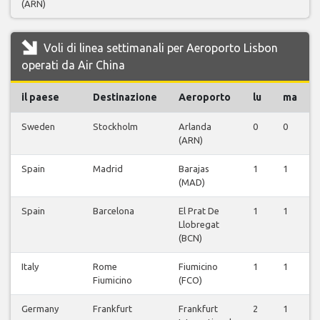
(ARN)
Voli di linea settimanali per Aeroporto Lisbon
operati da Air China
il paese
Destinazione
Aeroporto
lu
ma
Sweden
Stockholm
Arlanda
0
0
(ARN)
Spain
Madrid
Barajas
1
1
(MAD)
Spain
Barcelona
El Prat De
1
1
Llobregat
(BCN)
Italy
Rome
Fiumicino
1
1
Fiumicino
(FCO)
Germany
Frankfurt
Frankfurt
2
1