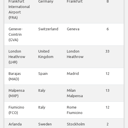
Frankfurt
Germany
Frankfurt
8
International
Airport
(FRA)
Geneve-
Switzerland
Geneva
6
Cointrin
(GVA)
London
United
London
33
Heathrow
Kingdom
Heathrow
(LHR)
Barajas
Spain
Madrid
12
(MAD)
Malpensa
Italy
Milan
13
(MXP)
Malpensa
Fiumicino
Italy
Rome
12
(FCO)
Fiumicino
Arlanda
Sweden
Stockholm
2