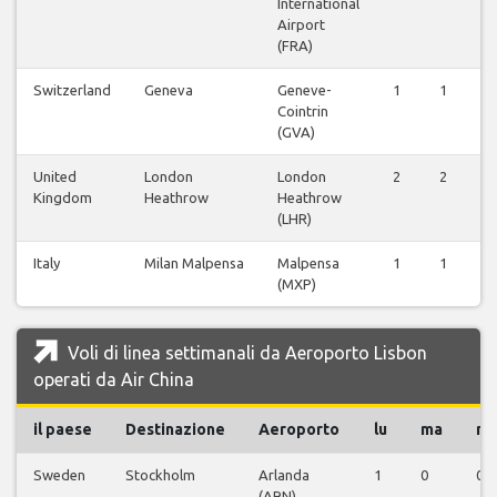
International
Airport
(FRA)
Switzerland
Geneva
Geneve-
1
1
Cointrin
(GVA)
United
London
London
2
2
Kingdom
Heathrow
Heathrow
(LHR)
Italy
Milan Malpensa
Malpensa
1
1
(MXP)
Voli di linea settimanali da Aeroporto Lisbon
operati da Air China
il paese
Destinazione
Aeroporto
lu
ma
m
Sweden
Stockholm
Arlanda
1
0
0
(ARN)