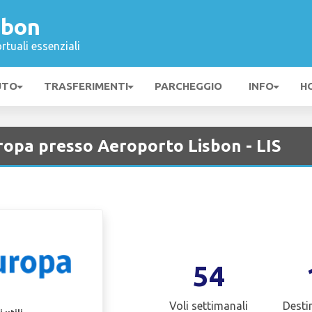
sbon
rtuali essenziali
UTO
TRASFERIMENTI
PARCHEGGIO
INFO
H
ropa presso Aeroporto Lisbon - LIS
54
Voli settimanali
Desti