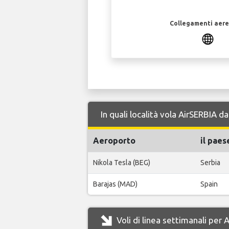
Collegamenti aerei
In quali località vola AirSERBIA 
Aeroporto
il paes
Nikola Tesla (BEG)
Serbia
Barajas (MAD)
Spain
Voli di linea settimanali per