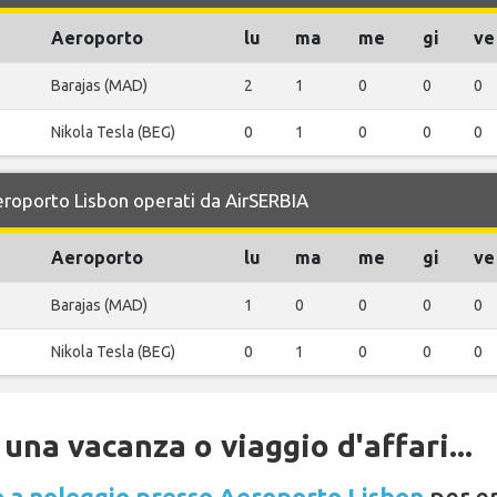
Aeroporto
lu
ma
me
gi
ve
Barajas (MAD)
2
1
0
0
0
Nikola Tesla (BEG)
0
1
0
0
0
Aeroporto Lisbon operati da AirSERBIA
Aeroporto
lu
ma
me
gi
ve
Barajas (MAD)
1
0
0
0
0
Nikola Tesla (BEG)
0
1
0
0
0
una vacanza o viaggio d'affari...
 a noleggio presso Aeroporto Lisbon
per en