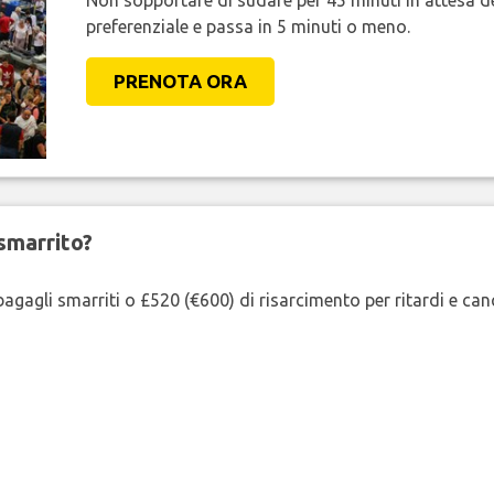
Non sopportare di sudare per 45 minuti in attesa de
preferenziale e passa in 5 minuti o meno.
PRENOTA ORA
smarrito?
agagli smarriti o £520 (€600) di risarcimento per ritardi e cancel