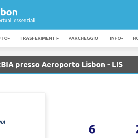
sbon
rtuali essenziali
UTO
TRASFERIMENTI
PARCHEGGIO
INFO
H
RBIA presso Aeroporto Lisbon - LIS
6