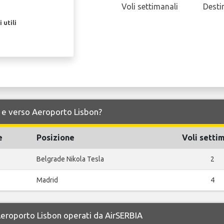
Voli settimanali
Desti
 utili
da e verso Aeroporto Lisbon?
e
Posizione
Voli setti
Belgrade Nikola Tesla
2
Madrid
4
 Aeroporto Lisbon operati da AirSERBIA