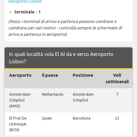
Aeroporto Lisbon
:
terminale - 1
(Nota: i terminal di arrivo e partenza possono cambiare e
cambiano per vari motivi - controlla sempre le schermate di
arrivo e partenza in aeroporto)
In quali località vola El Al da e verso Aeroporto
Lisbon?
Aeroporto
il paese
Posizione
Voli
settimanali
Amsterdam-
Netherlands
Amsterdam
7
Schiphol
Schiphol
(AMS)
El Prat De
Spain
Barcelona
22
Llobregat
(BCN)