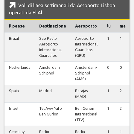
Voli di linea settimanali da Aeroporto Lisbon
operati da El Al
il paese
Destinazione
Aeroporto
lu
ma
Brazil
Sao Paulo
Aeroporto
1
1
Aeroporto
Internacional
Internacional
Guarulhos
Guarulhos
(GRU)
Netherlands
Amsterdam
Amsterdam-
0
0
Schiphol
Schiphol
(AMS)
Spain
Madrid
Barajas
1
2
(MAD)
Israel
Tel Aviv Yafo
Ben Gurion
1
2
Ben Gurion
International
(TLV)
Germany
Berlin
Berlin
1
1