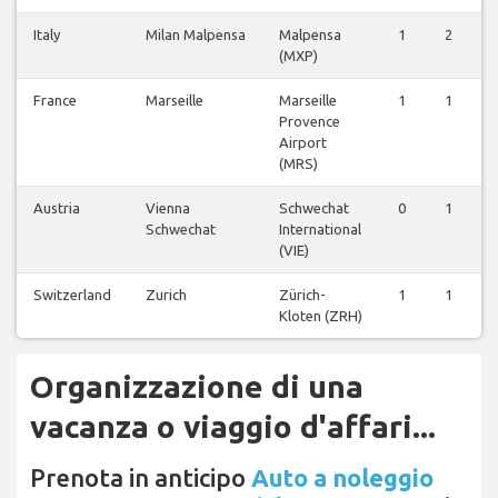
Italy
Milan Malpensa
Malpensa
1
2
(MXP)
France
Marseille
Marseille
1
1
Provence
Airport
(MRS)
Austria
Vienna
Schwechat
0
1
Schwechat
International
(VIE)
Switzerland
Zurich
Zürich-
1
1
Kloten (ZRH)
Organizzazione di una
vacanza o viaggio d'affari...
Prenota in anticipo
Auto a noleggio