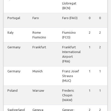
Llobregat
(BCN)
Portugal
Faro
Faro (FAO)
0
0
Italy
Rome
Fiumicino
2
2
Fiumicino
(FCO)
Germany
Frankfurt
Frankfurt
1
2
International
Airport
(FRA)
Germany
Munich
Franz Josef
1
1
Strauss
(MUC)
Poland
Warsaw
Frederic
1
1
Chopin
(WAW)
Switzerland
Geneva
Geneve-
2
2