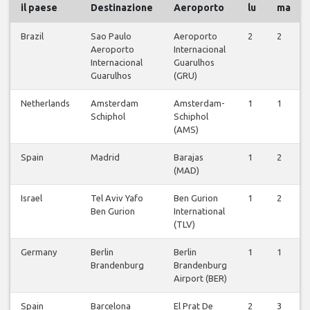
il paese
Destinazione
Aeroporto
lu
ma
Brazil
Sao Paulo
Aeroporto
2
2
Aeroporto
Internacional
Internacional
Guarulhos
Guarulhos
(GRU)
Netherlands
Amsterdam
Amsterdam-
1
1
Schiphol
Schiphol
(AMS)
Spain
Madrid
Barajas
1
2
(MAD)
Israel
Tel Aviv Yafo
Ben Gurion
1
2
Ben Gurion
International
(TLV)
Germany
Berlin
Berlin
1
1
Brandenburg
Brandenburg
Airport (BER)
Spain
Barcelona
El Prat De
2
3