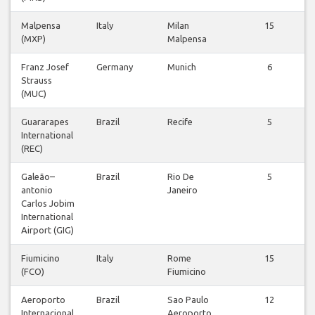
Malpensa
Italy
Milan
15
(MXP)
Malpensa
Franz Josef
Germany
Munich
6
Strauss
(MUC)
Guararapes
Brazil
Recife
5
International
(REC)
Galeão–
Brazil
Rio De
5
antonio
Janeiro
Carlos Jobim
International
Airport (GIG)
Fiumicino
Italy
Rome
15
(FCO)
Fiumicino
Aeroporto
Brazil
Sao Paulo
12
Internacional
Aeroporto