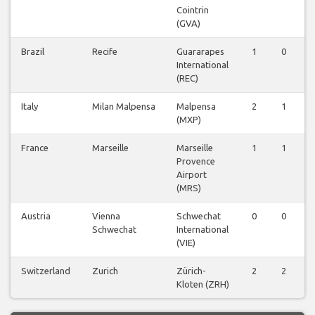
Cointrin
(GVA)
Brazil
Recife
Guararapes
1
0
International
(REC)
Italy
Milan Malpensa
Malpensa
2
1
(MXP)
France
Marseille
Marseille
1
1
Provence
Airport
(MRS)
Austria
Vienna
Schwechat
0
0
Schwechat
International
(VIE)
Switzerland
Zurich
Zürich-
2
2
Kloten (ZRH)