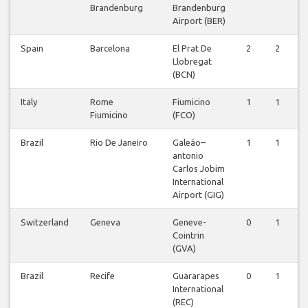
Brandenburg
Brandenburg
Airport (BER)
Spain
Barcelona
El Prat De
2
2
Llobregat
(BCN)
Italy
Rome
Fiumicino
1
1
Fiumicino
(FCO)
Brazil
Rio De Janeiro
Galeão–
1
1
antonio
Carlos Jobim
International
Airport (GIG)
Switzerland
Geneva
Geneve-
0
1
Cointrin
(GVA)
Brazil
Recife
Guararapes
0
1
International
(REC)