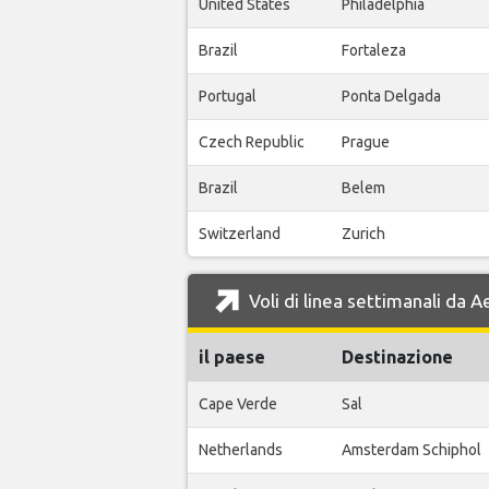
United States
Philadelphia
Brazil
Fortaleza
Portugal
Ponta Delgada
Czech Republic
Prague
Brazil
Belem
Switzerland
Zurich
Voli di linea settimanali da A
il paese
Destinazione
Cape Verde
Sal
Netherlands
Amsterdam Schiphol