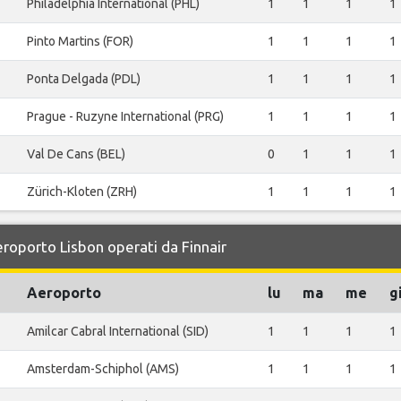
Philadelphia International (PHL)
1
1
1
1
Pinto Martins (FOR)
1
1
1
1
Ponta Delgada (PDL)
1
1
1
1
Prague - Ruzyne International (PRG)
1
1
1
1
Val De Cans (BEL)
0
1
1
1
Zürich-Kloten (ZRH)
1
1
1
1
eroporto Lisbon operati da Finnair
Aeroporto
lu
ma
me
g
Amilcar Cabral International (SID)
1
1
1
1
Amsterdam-Schiphol (AMS)
1
1
1
1