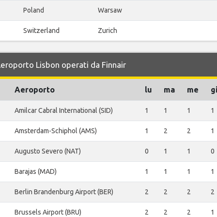
Poland
Warsaw
Switzerland
Zurich
Aeroporto Lisbon operati da Finnair
Aeroporto
lu
ma
me
g
Amilcar Cabral International (SID)
1
1
1
1
Amsterdam-Schiphol (AMS)
1
2
2
1
Augusto Severo (NAT)
0
1
1
0
Barajas (MAD)
1
1
1
1
Berlin Brandenburg Airport (BER)
2
2
2
2
Brussels Airport (BRU)
2
2
2
1