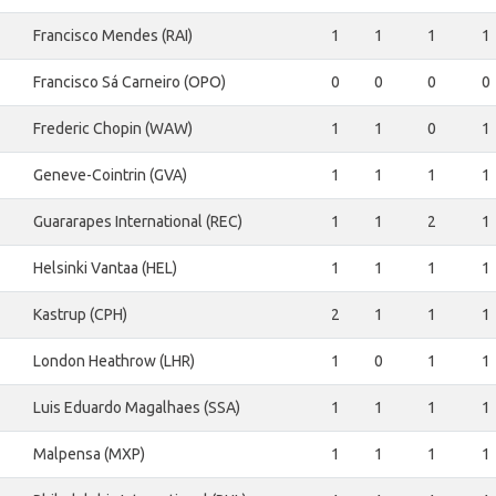
Francisco Mendes (RAI)
1
1
1
1
Francisco Sá Carneiro (OPO)
0
0
0
0
Frederic Chopin (WAW)
1
1
0
1
Geneve-Cointrin (GVA)
1
1
1
1
Guararapes International (REC)
1
1
2
1
Helsinki Vantaa (HEL)
1
1
1
1
Kastrup (CPH)
2
1
1
1
London Heathrow (LHR)
1
0
1
1
Luis Eduardo Magalhaes (SSA)
1
1
1
1
Malpensa (MXP)
1
1
1
1