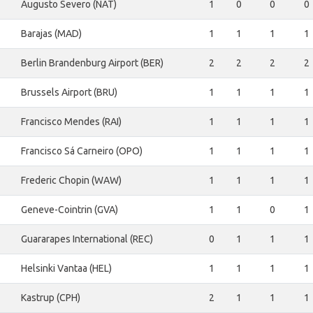
Augusto Severo (NAT)
1
0
0
0
Barajas (MAD)
1
1
1
1
Berlin Brandenburg Airport (BER)
2
2
2
2
Brussels Airport (BRU)
1
1
1
1
Francisco Mendes (RAI)
1
1
1
1
Francisco Sá Carneiro (OPO)
1
1
1
1
Frederic Chopin (WAW)
1
1
1
1
Geneve-Cointrin (GVA)
1
1
0
1
Guararapes International (REC)
0
1
1
1
Helsinki Vantaa (HEL)
1
1
1
1
Kastrup (CPH)
2
1
1
1