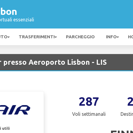
sbon
rtuali essenziali
UTO
TRASFERIMENTI
PARCHEGGIO
INFO
H
r presso Aeroporto Lisbon - LIS
287
Voli settimanali
Desti
 utili