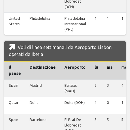
Llobregat
(BCN)
United
Philadelphia
Philadelphia
1
1
1
States
International
(PHL)
Voli di linea settimanali da Aeroporto Lisbon
operati da Iberia
il
Destinazione
Aeroporto
lu
ma
me
paese
Spain
Madrid
Barajas
2
3
4
(MAD)
Qatar
Doha
Doha (DOH)
1
0
1
Spain
Barcelona
El Prat De
5
5
5
Llobregat