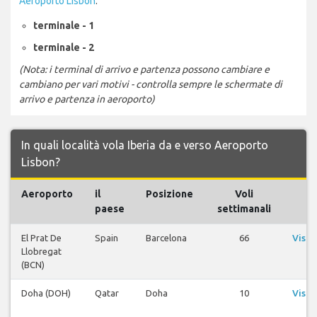
Aeroporto Lisbon
:
terminale - 1
terminale - 2
(Nota: i terminal di arrivo e partenza possono cambiare e
cambiano per vari motivi - controlla sempre le schermate di
arrivo e partenza in aeroporto)
In quali località vola Iberia da e verso Aeroporto
Lisbon?
Aeroporto
il
Posizione
Voli
Vo
paese
settimanali
El Prat De
Spain
Barcelona
66
Visua
Llobregat
vo
(BCN)
Doha (DOH)
Qatar
Doha
10
Visua
vo