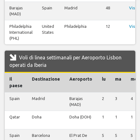
Barajas
Spain
Madrid
48
Visua
(MAD)
vo
Philadelphia
United
Philadelphia
12
Visua
International
States
vo
(PHL)
Voli di linea settimanali per Aeroporto Lisbon
operati da Iberia
il
Destinazione
Aeroporto
lu
ma
me
paese
Spain
Madrid
Barajas
2
3
4
(MAD)
Qatar
Doha
Doha (DOH)
1
1
1
Spain
Barcelona
El Prat De
5
5
5