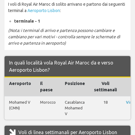
I voli di Royal Air Maroc di solito arrivano e partono dai seguenti
terminal a
Aeroporto Lisbon
:
terminale - 1
(Nota: i terminal di arrivo e partenza possono cambiare e
cambiano per vari motivi - controlla sempre le schermate di
arrivo e partenza in aeroporto)
In quali località vola Royal Air Maroc da e verso
Aeroporto Lisbon?
Aeroporto
il
Posizione
Voli
V
paese
settimanali
Mohamed V
Morocco
Casablanca
18
Visu
(CMN)
Mohamed
v
V
Voli di linea settimanali per Aeroporto Lisbon