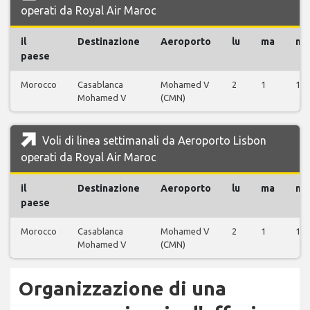
operati da Royal Air Maroc
il
Destinazione
Aeroporto
lu
ma
me
paese
Morocco
Casablanca
Mohamed V
2
1
1
Mohamed V
(CMN)
Voli di linea settimanali da Aeroporto Lisbon
operati da Royal Air Maroc
il
Destinazione
Aeroporto
lu
ma
me
paese
Morocco
Casablanca
Mohamed V
2
1
1
Mohamed V
(CMN)
Organizzazione di una