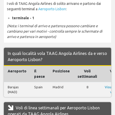
I voli di TAAG Angola Airlines di solito arrivano e partono dai
seguenti terminal a
Aeroporto Lisbon
:
terminale - 1
(Nota: i terminal di arrivo e partenza possono cambiare e
cambiano per vari motivi - controlla sempre le schermate di
arrivo e partenza in aeroporto)
In quali località vola TAAG Angola Airlines da e verso
Aeroporto Lisbon?
Aeroporto
il
Posizione
Voli
Vol
paese
settimanali
Barajas
Spain
Madrid
8
Visual
(MAD)
vol
Voli di linea settimanali per Aeroporto Lisbon
operati da TAAG Angola Airlines