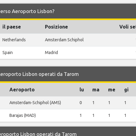
 verso Aeroporto Lisbon?
il paese
Posizione
Voli se
Netherlands
Amsterdam Schiphol
Spain
Madrid
 Aeroporto Lisbon operati da Tarom
Aeroporto
lu
ma
me
gi
Amsterdam-Schiphol (AMS)
0
1
1
1
Barajas (MAD)
1
1
1
1
Aeroporto Lisbon operati da Tarom