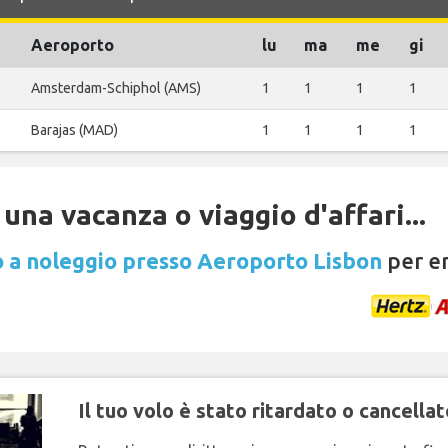
Aeroporto
lu
ma
me
gi
Amsterdam-Schiphol (AMS)
1
1
1
1
Barajas (MAD)
1
1
1
1
una vacanza o viaggio d'affari...
 a noleggio presso Aeroporto Lisbon
per en
Il tuo volo è stato ritardato o cancellat