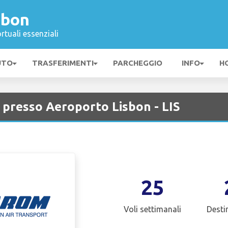
sbon
rtuali essenziali
UTO
TRASFERIMENTI
PARCHEGGIO
INFO
H
 presso Aeroporto Lisbon - LIS
25
Voli settimanali
Desti