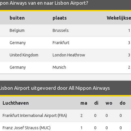
ppon Airways van en naar Lisbon Airport?
buiten
plaats
Wekelijkse
Belgium
Brussels
1
Germany
Frankfurt
3
United Kingdom
London Heathrow
3
Germany
Munich
2
Lisbon Airport uitgevoerd door All Nippon Airways
Luchthaven
ma
di
wo
do
Frankfurt International Airport (FRA)
2
0
0
0
Franz Josef Strauss (MUC)
1
0
0
0