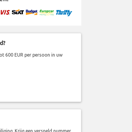
d?
ot 600 EUR per persoon in uw
liging. Krijg een versneld nummer