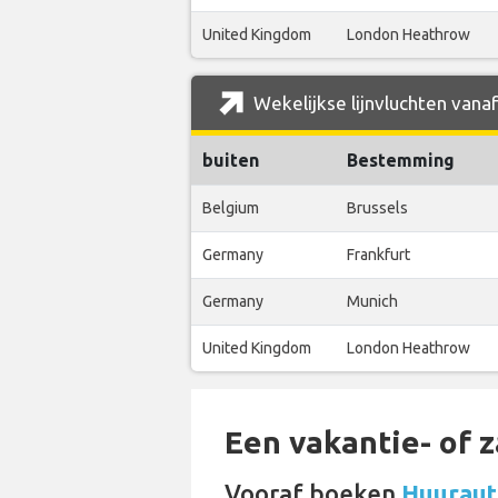
United Kingdom
London Heathrow
Wekelijkse lijnvluchten vanaf
buiten
Bestemming
Belgium
Brussels
Germany
Frankfurt
Germany
Munich
United Kingdom
London Heathrow
Een vakantie- of 
Vooraf boeken
Huurauto