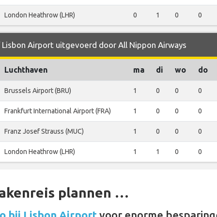
London Heathrow (LHR)
0
1
0
0
 Lisbon Airport uitgevoerd door All Nippon Airways
Luchthaven
ma
di
wo
do
Brussels Airport (BRU)
1
0
0
0
Frankfurt International Airport (FRA)
1
0
0
0
Franz Josef Strauss (MUC)
1
0
0
0
London Heathrow (LHR)
1
1
0
0
zakenreis plannen …
 bij Lisbon Airport
voor enorme besparing