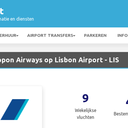
t
matie en diensten
ERHUUR
AIRPORT TRANSFERS
PARKEREN
INFO
ppon Airways op Lisbon Airport - LIS
9
Wekelijkse
Beste
vluchten