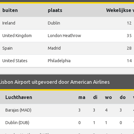
buiten
plaats
Wekelijkse 
Ireland
Dublin
12
United Kingdom
London Heathrow
35
Spain
Madrid
28
United States
Philadelphia
14
Lisbon Airport uitgevoerd door American Airlines
Luchthaven
ma
di
wo
do
Barajas (MAD)
3
3
4
3
Dublin (DUB)
0
1
1
0