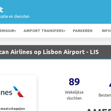
t
matie en diensten
ERHUUR
AIRPORT TRANSFERS
PARKEREN
INFO
an Airlines op Lisbon Airport - LIS
89
Wekelijkse
Beste
vluchten
rtmaatschappijen