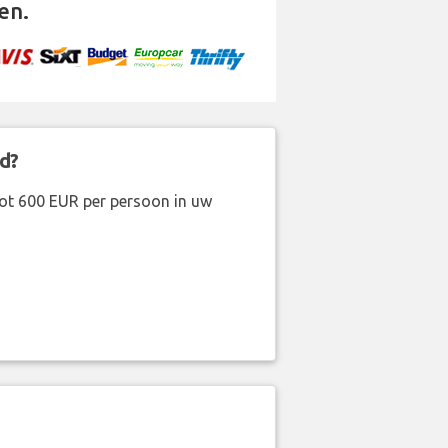
en.
d?
ot 600 EUR per persoon in uw