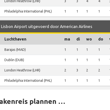
London Heathrow (LHR)
3
3
4
4
Philadelphia International (PHL)
1
1
1
1
 Lisbon Airport uitgevoerd door American Airlines
Luchthaven
ma
di
wo
do
Barajas (MAD)
1
1
1
1
Dublin (DUB)
1
1
1
1
London Heathrow (LHR)
2
3
2
2
Philadelphia International (PHL)
1
1
1
1
zakenreis plannen …