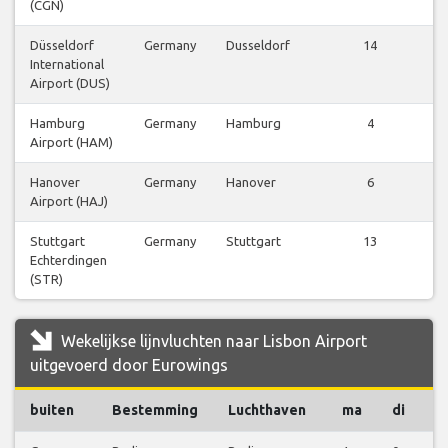
(CGN)
b
Düsseldorf
Germany
Dusseldorf
14
V
International
b
Airport (DUS)
Hamburg
Germany
Hamburg
4
V
Airport (HAM)
b
Hanover
Germany
Hanover
6
V
Airport (HAJ)
b
Stuttgart
Germany
Stuttgart
13
V
Echterdingen
b
(STR)
Wekelijkse lijnvluchten naar Lisbon Airport
uitgevoerd door Eurowings
buiten
Bestemming
Luchthaven
ma
di
w