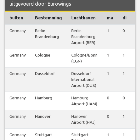
uitgevoerd door Eurowings
buiten
Bestemming
Luchthaven
ma
di
w
Germany
Berlin
Berlin
1
0
1
Brandenburg
Brandenburg
Airport (BER)
Germany
Cologne
Cologne/Bonn
1
1
1
(CGN)
Germany
Dusseldorf
Düsseldorf
1
1
1
International
Airport (DUS)
Germany
Hamburg
Hamburg
0
0
1
Airport (HAM)
Germany
Hanover
Hanover
0
1
1
Airport (HAJ)
Germany
Stuttgart
Stuttgart
1
1
1