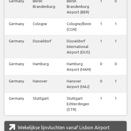
Germany
Berlin
Berlin
1
0
1
Brandenburg
Brandenburg
Airport (BER)
Germany
Cologne
Cologne/Bonn
1
1
1
(CGN)
Germany
Dusseldorf
Düsseldorf
1
1
1
International
Airport (DUS)
Germany
Hamburg
Hamburg
0
0
1
Airport (HAM)
Germany
Hanover
Hanover
0
1
0
Airport (HAJ)
Germany
Stuttgart
Stuttgart
1
1
2
Echterdingen
(STR)
Wekelijkse lijnvluchten vanaf Lisbon Airport