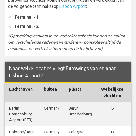
de volgende terminal(s) op
Lisbon Airport
:
Terminal - 1
Terminal - 2
(Opmerking: aankomst- en vertrekterminals kunnen en zullen
om verschillende redenen veranderen - controleer altijd de
aankomst- en vertrekschermen op de luchthaven)
Naar welke locaties vliegt Eurowings van en naar
Lisbon Airport?
Luchthaven
buiten
plaats
Wekelijkse
V
vluchten
Berlin
Germany
Berlin
6
V
Brandenburg
Brandenburg
b
Airport (BER)
Cologne/Bonn
Germany
Cologne
14
V