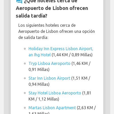
question_answer
¿Qué hoteles cerca de
Aeropuerto de Lisbon ofrecen
salida tardía?
Los siguientes hoteles cerca de
Aeropuerto de Lisbon ofrecen una opción
de salida tardía:
Holiday Inn Express Lisbon Airport,
an Ihg Hotel
(1,44 KM / 0,89 Millas)
Tryp Lisboa Aeroporto
(1,46 KM /
0,91 Millas)
Star Inn Lisbon Airport
(1,51 KM /
0,94 Millas)
Stay Hotel Lisboa Aeroporto
(1,81
KM / 1,12 Millas)
Martas Lisbon Apartment
(2,63 KM /
1,63 Millas)