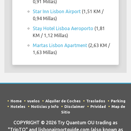
0,91 Millas)
Star Inn Lisbon Airport
(1,51 KM /
0,94 Millas)
Stay Hotel Lisboa Aeroporto
(1,81
KM / 1,12 Millas)
Martas Lisbon Apartment
(2,63 KM /
1,63 Millas)
Home
vuelos
Alquiler de Coches
Traslados
Parking
Hoteles
Noticias y Info
Disclaimer
Prividad
Map de
Sitio
COPYRIGHT © 2026 Try Quantum OU trading as
"TripTQ" and lisbonairportguide.com (also known as