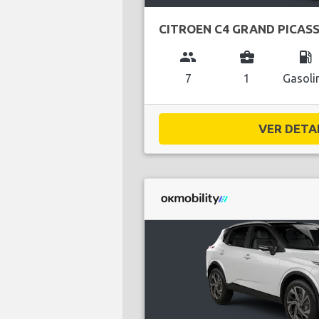
CITROEN C4 GRAND PICAS
group
business_center
local_gas_station
7
1
Gasoli
VER DETAL