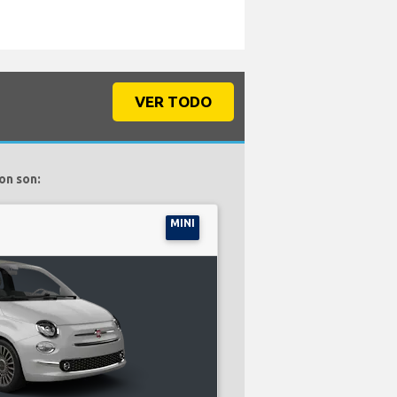
VER TODO
on son:
MINI