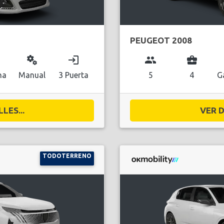
PEUGEOT 2008
miscellaneous_services
login
group
business_center
na
Manual
3 Puerta
5
4
G
LES...
VER D
TODOTERRENO