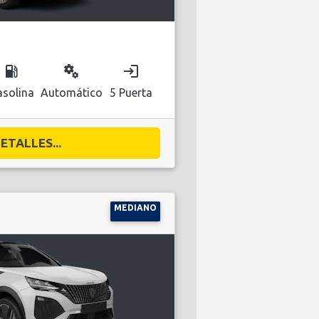
local_gas_station
miscellaneous_services
login
solina
Automático
5 Puerta
ETALLES...
MEDIANO