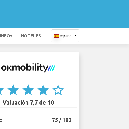
 INFO
HOTELES
español
ar
star
star
star
star_border
Valuación 7,7 de 10
75 / 100
IO