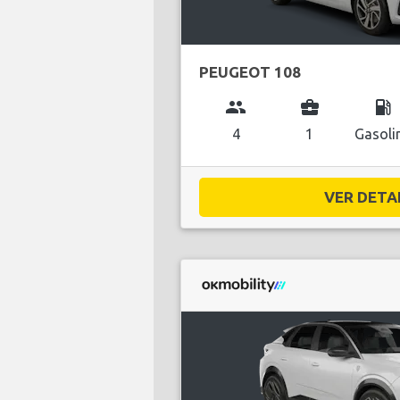
PEUGEOT 108
group
business_center
local_gas_station
4
1
Gasoli
VER DETAL