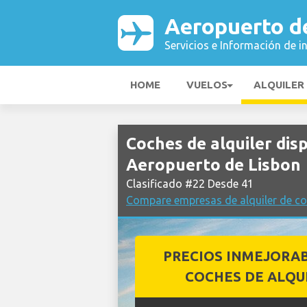
Aeropuerto d
Servicios e Información de i
HOME
VUELOS
ALQUILER
Coches de alquiler di
Aeropuerto de Lisbon
Clasificado #22 Desde 41
Compare empresas de alquiler de co
PRECIOS INMEJORA
COCHES DE ALQU