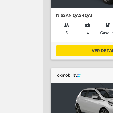
NISSAN QASHQAI
group
business_center
local_gas_station
5
4
Gasoli
VER DETAL