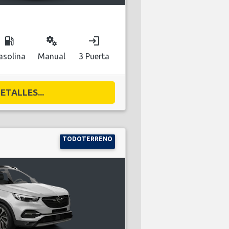
local_gas_station
miscellaneous_services
login
asolina
Manual
3 Puerta
ETALLES...
TODOTERRENO