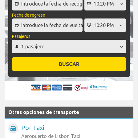
Fecha de regreso
Pasajeros
BUSCAR
Otras opciones de transporte
Por Taxi
local_taxi
Aeropuerto de Lisbon Taxi