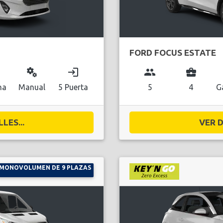
FORD FOCUS ESTATE
miscellaneous_services
login
group
business_center
na
Manual
5 Puerta
5
4
G
LES...
VER D
MONOVOLUMEN DE 9 PLAZAS