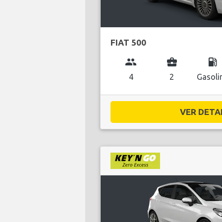
FIAT 500
group
business_center
local_gas_station
4
2
Gasoli
VER DETAL