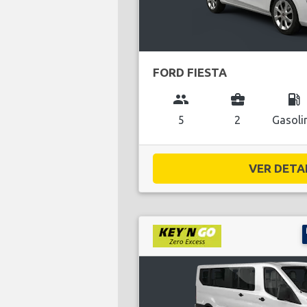
FORD FIESTA
group
business_center
local_gas_station
5
2
Gasoli
VER DETAL