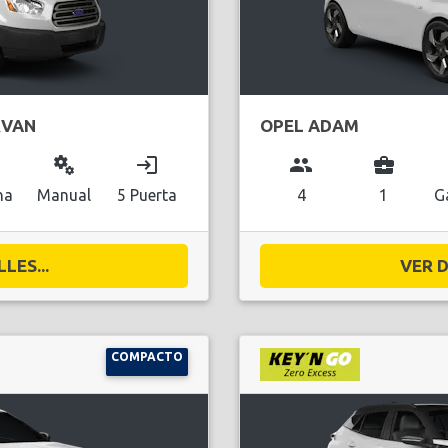
RVAN
OPEL ADAM
miscellaneous_services
login
group
business_center
na
Manual
5 Puerta
4
1
G
LES...
VER D
COMPACTO