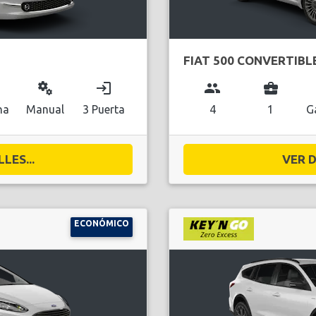
FIAT 500 CONVERTIBL
miscellaneous_services
login
group
business_center
na
Manual
3 Puerta
4
1
G
LES...
VER D
ECONÓMICO