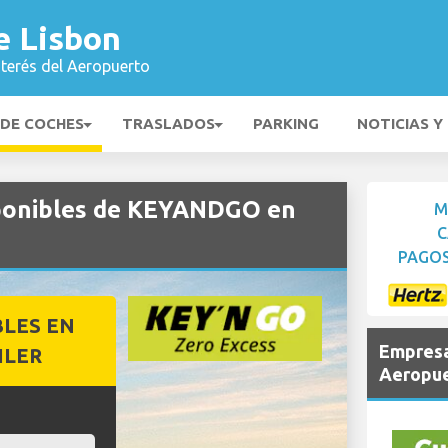
e Lisbon
nterés del Aeropuerto
 DE COCHES
TRASLADOS
PARKING
NOTICIAS Y
sponibles de KEYANDGO en
M
C
PAGOS
BLES EN
Empresa
ILER
Aeropue