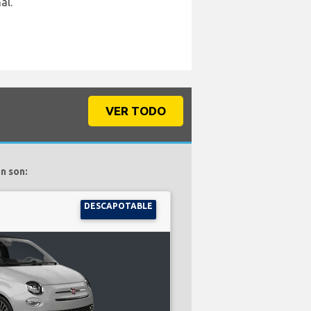
al.
VER TODO
n son:
DESCAPOTABLE