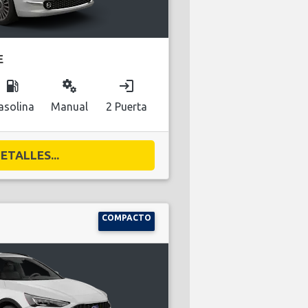
E
local_gas_station
miscellaneous_services
login
asolina
Manual
2 Puerta
ETALLES...
COMPACTO