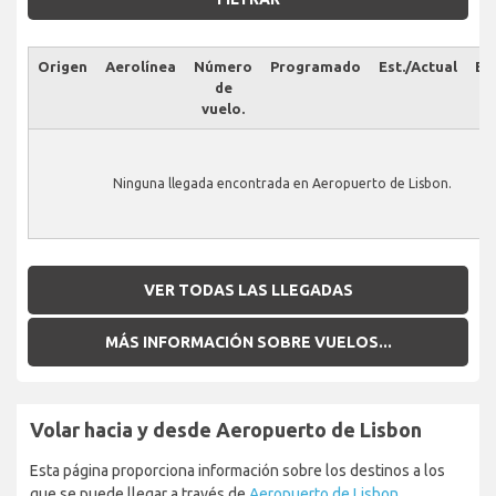
Origen
Aerolínea
Número
Programado
Est./Actual
Es
de
vuelo.
Ninguna llegada encontrada en Aeropuerto de Lisbon.
VER TODAS LAS LLEGADAS
MÁS INFORMACIÓN SOBRE VUELOS...
Volar hacia y desde Aeropuerto de Lisbon
Esta página proporciona información sobre los destinos a los
que se puede llegar a través de
Aeropuerto de Lisbon
.