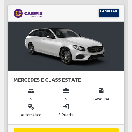
FAMILIAR
MERCEDES E CLASS ESTATE
group
business_center
local_gas_station
5
5
Gasolina
miscellaneous_services
login
Automático
5 Puerta