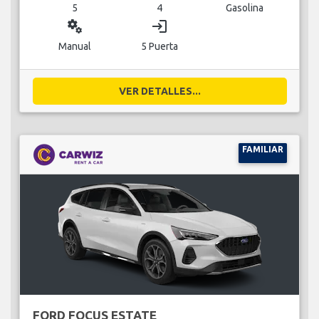
5
4
Gasolina
miscellaneous_services
login
Manual
5 Puerta
VER DETALLES...
FAMILIAR
FORD FOCUS ESTATE