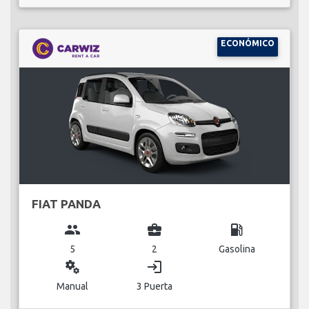
ECONÓMICO
FIAT PANDA
group
business_center
local_gas_station
5
2
Gasolina
miscellaneous_services
login
Manual
3 Puerta