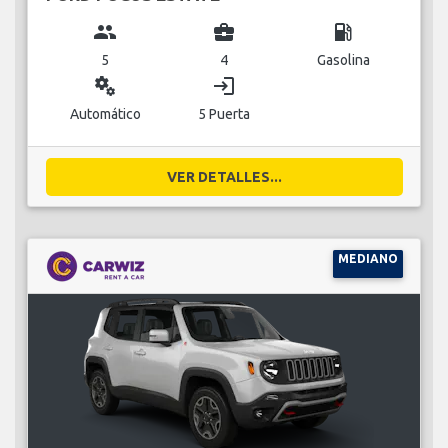
group
business_center
local_gas_station
5
4
Gasolina
miscellaneous_services
login
Automático
5 Puerta
VER DETALLES...
MEDIANO