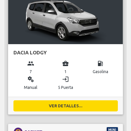
DACIA LODGY
group
business_center
local_gas_station
7
1
Gasolina
miscellaneous_services
login
Manual
5 Puerta
VER DETALLES...
MINI