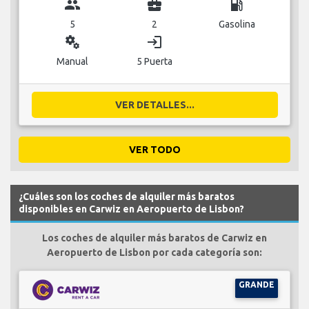
group
business_center
local_gas_station
5
2
Gasolina
miscellaneous_services
login
Manual
5 Puerta
VER DETALLES...
VER TODO
¿Cuáles son los coches de alquiler más baratos
disponibles en Carwiz en Aeropuerto de Lisbon?
Los coches de alquiler más baratos de Carwiz en
Aeropuerto de Lisbon por cada categoría son:
GRANDE