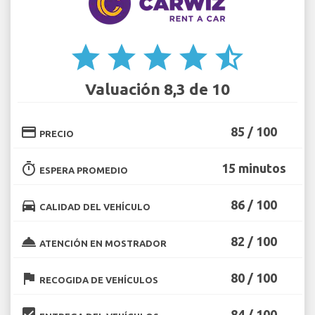
star
star
star
star
star_half
Valuación 8,3 de 10
credit_card
85 / 100
PRECIO
timer
15 minutos
ESPERA PROMEDIO
directions_car
86 / 100
CALIDAD DEL VEHÍCULO
room_service
82 / 100
ATENCIÓN EN MOSTRADOR
flag
80 / 100
RECOGIDA DE VEHÍCULOS
beenhere
84 / 100