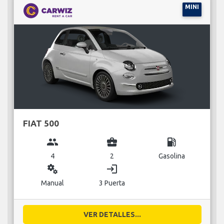
MINI
FIAT 500
group
business_center
local_gas_station
4
2
Gasolina
miscellaneous_services
login
Manual
3 Puerta
VER DETALLES...