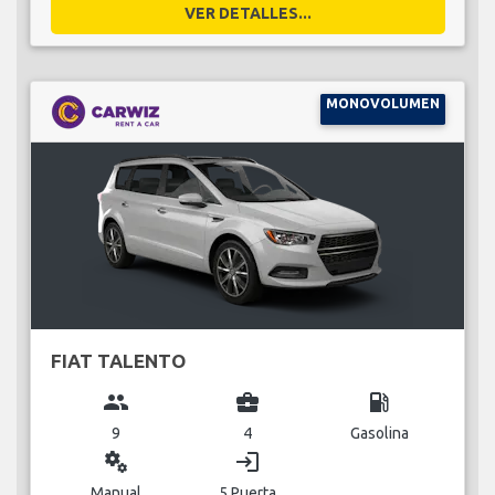
VER DETALLES...
MONOVOLUMEN
FIAT TALENTO
group
business_center
local_gas_station
9
4
Gasolina
miscellaneous_services
login
Manual
5 Puerta