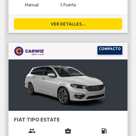
Manual
5 Puerta
VER DETALLES...
COMPACTO
FIAT TIPO ESTATE
group
business_center
local_gas_station