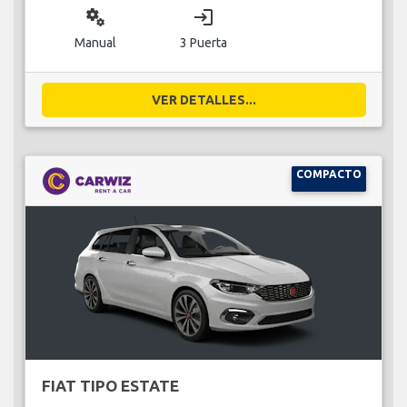
miscellaneous_services
login
Manual
3 Puerta
VER DETALLES...
COMPACTO
FIAT TIPO ESTATE