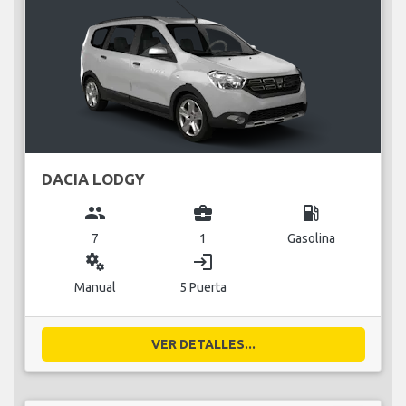
DACIA LODGY
group
business_center
local_gas_station
7
1
Gasolina
miscellaneous_services
login
Manual
5 Puerta
VER DETALLES...