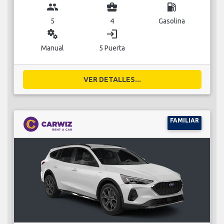
group
business_center
local_gas_station
5
4
Gasolina
miscellaneous_services
login
Manual
5 Puerta
VER DETALLES...
FAMILIAR