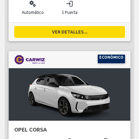
miscellaneous_services
login
Automático
5 Puerta
VER DETALLES...
ECONÓMICO
OPEL CORSA