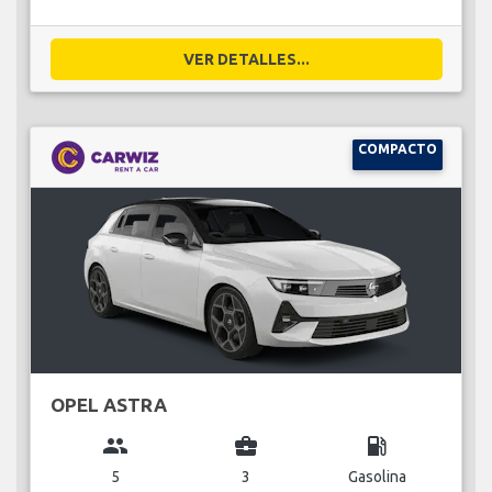
VER DETALLES...
COMPACTO
OPEL ASTRA
group
business_center
local_gas_station
5
3
Gasolina