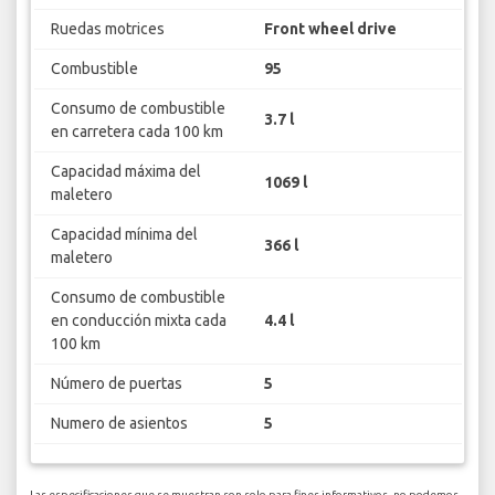
Ruedas motrices
Front wheel drive
Combustible
95
Consumo de combustible
3.7 l
en carretera cada 100 km
Capacidad máxima del
1069 l
maletero
Capacidad mínima del
366 l
maletero
Consumo de combustible
en conducción mixta cada
4.4 l
100 km
Número de puertas
5
Numero de asientos
5
Las especificaciones que se muestran son solo para fines informativos, no podemos