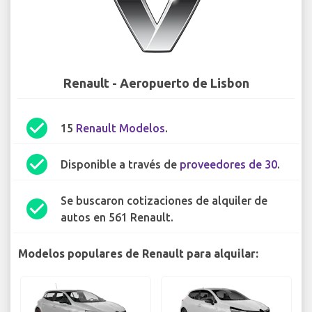
Renault - Aeropuerto de Lisbon
check_circle
15
Renault Modelos
.
check_circle
Disponible a través de
proveedores de 30
.
Se buscaron cotizaciones de alquiler de
check_circle
autos en 561 Renault.
Modelos populares de Renault para alquilar: