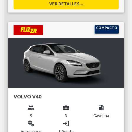
VER DETALLES...
COMPACTO
VOLVO V40
group
business_center
local_gas_station
5
3
Gasolina
miscellaneous_services
login
Automático
5 Puerta