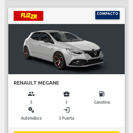
COMPACTO
RENAULT MEGANE
group
business_center
local_gas_station
5
3
Gasolina
miscellaneous_services
login
Automático
5 Puerta