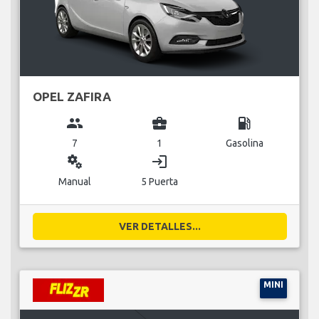
OPEL ZAFIRA
group
business_center
local_gas_station
7
1
Gasolina
miscellaneous_services
login
Manual
5 Puerta
VER DETALLES...
MINI