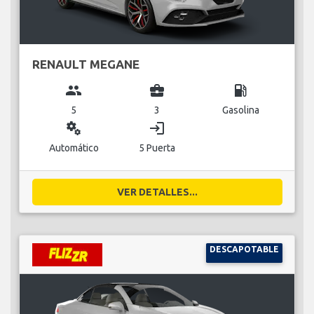
RENAULT MEGANE
group
business_center
local_gas_station
5
3
Gasolina
miscellaneous_services
login
Automático
5 Puerta
VER DETALLES...
DESCAPOTABLE