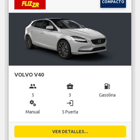
COMPACTO
VOLVO V40
group
business_center
local_gas_station
5
3
Gasolina
miscellaneous_services
login
Manual
5 Puerta
VER DETALLES...