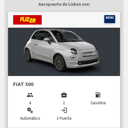
Aeropuerto de Lisbon son:
MINI
FIAT 500
group
business_center
local_gas_station
4
2
Gasolina
miscellaneous_services
login
Automático
3 Puerta