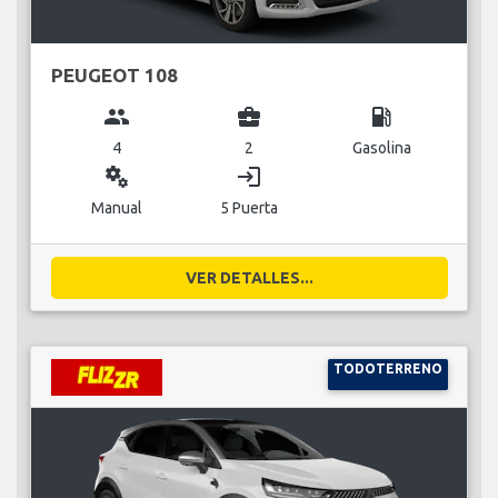
PEUGEOT 108
group
business_center
local_gas_station
4
2
Gasolina
miscellaneous_services
login
Manual
5 Puerta
VER DETALLES...
TODOTERRENO