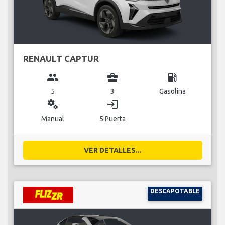
RENAULT CAPTUR
group
business_center
local_gas_station
5
3
Gasolina
miscellaneous_services
login
Manual
5 Puerta
VER DETALLES...
DESCAPOTABLE