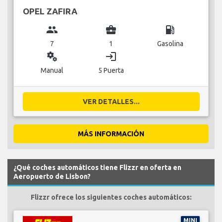
OPEL ZAFIRA
group
business_center
local_gas_station
7
1
Gasolina
miscellaneous_services
login
Manual
5 Puerta
VER DETALLES...
MÁS INFORMACIÓN
¿Qué coches automáticos tiene Flizzr en oferta en
Aeropuerto de Lisbon?
Flizzr ofrece los siguientes coches automáticos:
MINI