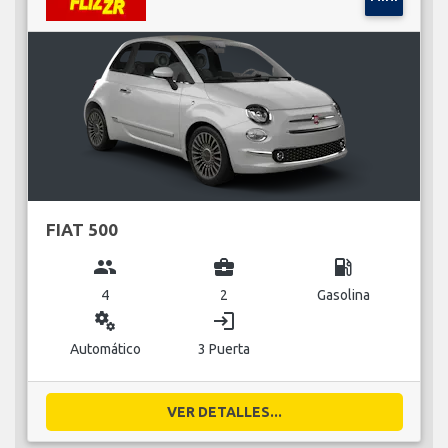
FIAT 500
group
business_center
local_gas_station
4
2
Gasolina
miscellaneous_services
login
Automático
3 Puerta
VER DETALLES...