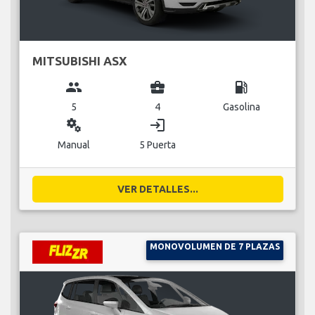
MITSUBISHI ASX
group
business_center
local_gas_station
5
4
Gasolina
miscellaneous_services
login
Manual
5 Puerta
VER DETALLES...
MONOVOLUMEN DE 7 PLAZAS