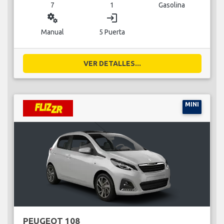
7
1
Gasolina
miscellaneous_services
login
Manual
5 Puerta
VER DETALLES...
MINI
PEUGEOT 108