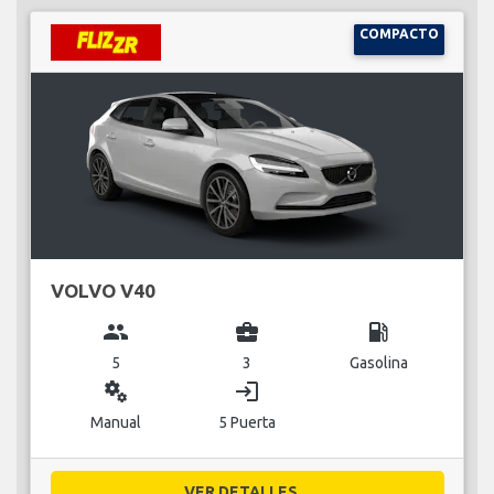
COMPACTO
VOLVO V40
group
business_center
local_gas_station
5
3
Gasolina
miscellaneous_services
login
Manual
5 Puerta
VER DETALLES...