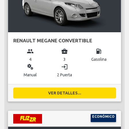
RENAULT MEGANE CONVERTIBLE
group
business_center
local_gas_station
4
3
Gasolina
miscellaneous_services
login
Manual
2 Puerta
VER DETALLES...
ECONÓMICO