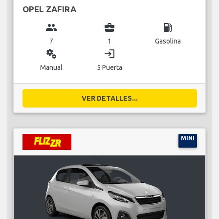
OPEL ZAFIRA
group
business_center
local_gas_station
7
1
Gasolina
miscellaneous_services
login
Manual
5 Puerta
VER DETALLES...
MINI