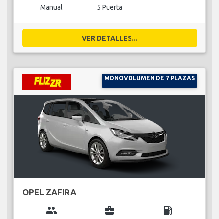
Manual
5 Puerta
VER DETALLES...
MONOVOLUMEN DE 7 PLAZAS
OPEL ZAFIRA
group
business_center
local_gas_station