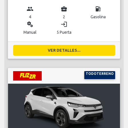
group
business_center
local_gas_station
4
2
Gasolina
miscellaneous_services
login
Manual
5 Puerta
VER DETALLES...
TODOTERRENO