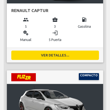
RENAULT CAPTUR
group
business_center
local_gas_station
5
3
Gasolina
miscellaneous_services
login
Manual
5 Puerta
VER DETALLES...
COMPACTO