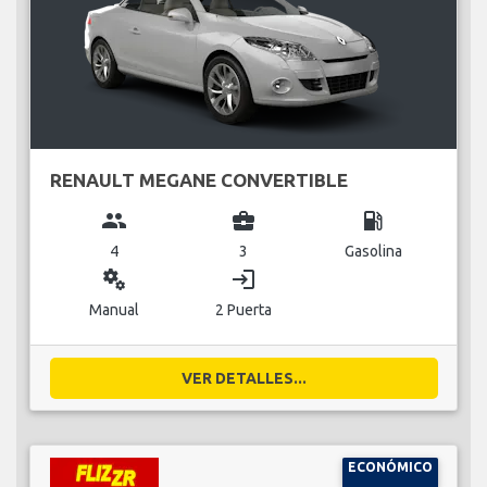
RENAULT MEGANE CONVERTIBLE
group
business_center
local_gas_station
4
3
Gasolina
miscellaneous_services
login
Manual
2 Puerta
VER DETALLES...
ECONÓMICO