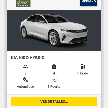
MEDIANO
KIA NIRO HYBRID
group
business_center
local_gas_station
5
4
Híbrido
miscellaneous_services
login
Automático
5 Puerta
VER DETALLES...