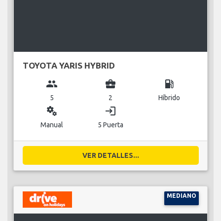
TOYOTA YARIS HYBRID
group
business_center
local_gas_station
5
2
Híbrido
miscellaneous_services
login
Manual
5 Puerta
VER DETALLES...
MEDIANO