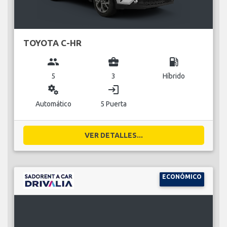
TOYOTA C-HR
group
business_center
local_gas_station
5
3
Híbrido
miscellaneous_services
login
Automático
5 Puerta
VER DETALLES...
ECONÓMICO