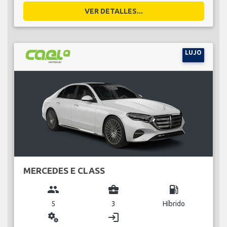
VER DETALLES...
LUJO
MERCEDES E CLASS
group
business_center
local_gas_station
5
3
Híbrido
miscellaneous_services
login