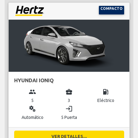
COMPACTO
HYUNDAI IONIQ
group
business_center
local_gas_station
5
3
Eléctrico
miscellaneous_services
login
Automático
5 Puerta
VER DETALLES...