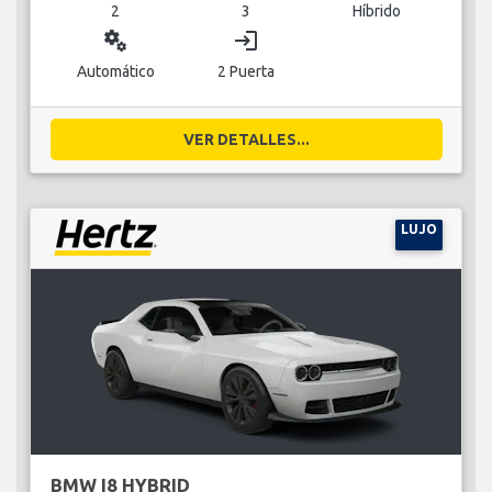
2
3
Híbrido
miscellaneous_services
login
Automático
2 Puerta
VER DETALLES...
LUJO
BMW I8 HYBRID