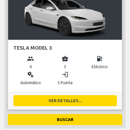
TESLA MODEL 3
group
business_center
local_gas_station
4
3
Eléctrico
miscellaneous_services
login
Automático
5 Puerta
VER DETALLES...
BUSCAR