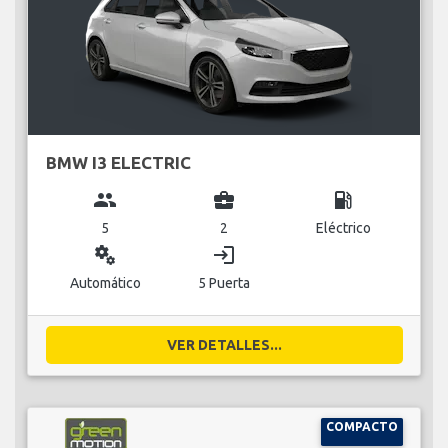
BMW I3 ELECTRIC
group
business_center
local_gas_station
5
2
Eléctrico
miscellaneous_services
login
Automático
5 Puerta
VER DETALLES...
COMPACTO