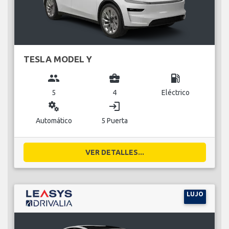
TESLA MODEL Y
group
business_center
local_gas_station
5
4
Eléctrico
miscellaneous_services
login
Automático
5 Puerta
VER DETALLES...
LUJO