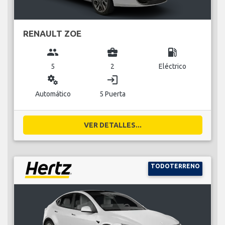
RENAULT ZOE
group
business_center
local_gas_station
5
2
Eléctrico
miscellaneous_services
login
Automático
5 Puerta
VER DETALLES...
TODOTERRENO