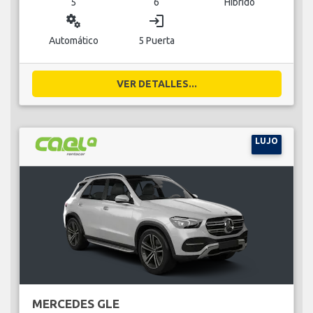
5
6
Híbrido
miscellaneous_services
login
Automático
5 Puerta
VER DETALLES...
LUJO
MERCEDES GLE