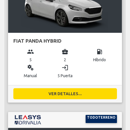
FIAT PANDA HYBRID
group
business_center
local_gas_station
5
2
Híbrido
miscellaneous_services
login
Manual
5 Puerta
VER DETALLES...
TODOTERRENO