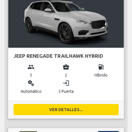
JEEP RENEGADE TRAILHAWK HYBRID
group
business_center
local_gas_station
5
2
Híbrido
miscellaneous_services
login
Automático
5 Puerta
VER DETALLES...