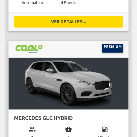
Automático
4 Puerta
VER DETALLES...
PREMIUM
MERCEDES GLC HYBRID
group
business_center
local_gas_station