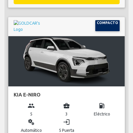
COMPACTO
KIA E-NIRO
group
business_center
local_gas_station
5
3
Eléctrico
miscellaneous_services
login
Automático
5 Puerta