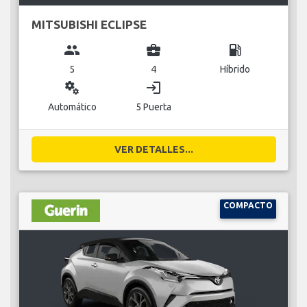
MITSUBISHI ECLIPSE
group
business_center
local_gas_station
5
4
Híbrido
miscellaneous_services
login
Automático
5 Puerta
VER DETALLES...
COMPACTO