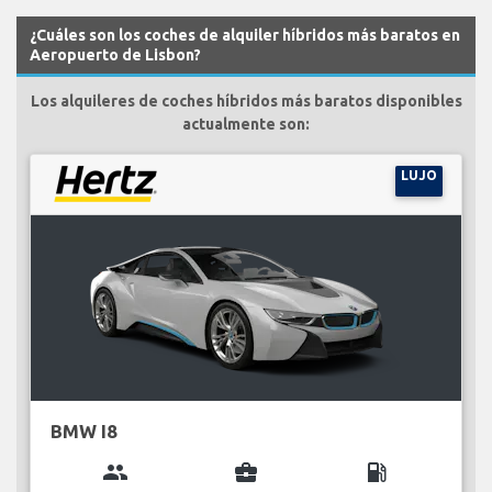
¿Cuáles son los coches de alquiler híbridos más baratos en
Aeropuerto de Lisbon?
Los alquileres de coches híbridos más baratos disponibles
actualmente son:
LUJO
BMW I8
group
business_center
local_gas_station