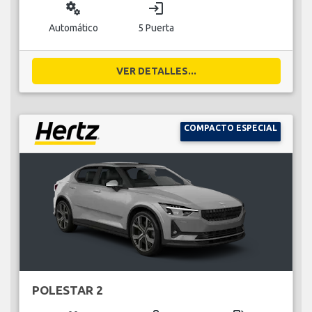
miscellaneous_services
login
Automático
5 Puerta
VER DETALLES...
COMPACTO ESPECIAL
POLESTAR 2