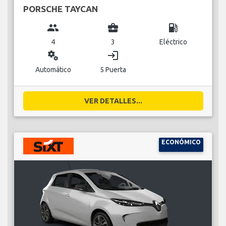
PORSCHE TAYCAN
group
business_center
local_gas_station
4
3
Eléctrico
miscellaneous_services
login
Automático
5 Puerta
VER DETALLES...
ECONÓMICO