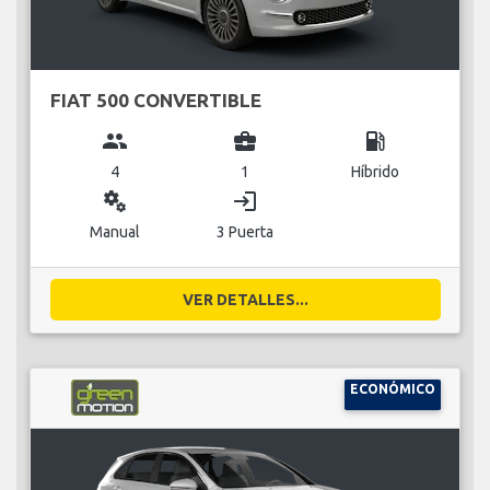
FIAT 500 CONVERTIBLE
group
business_center
local_gas_station
4
1
Híbrido
miscellaneous_services
login
Manual
3 Puerta
VER DETALLES...
ECONÓMICO