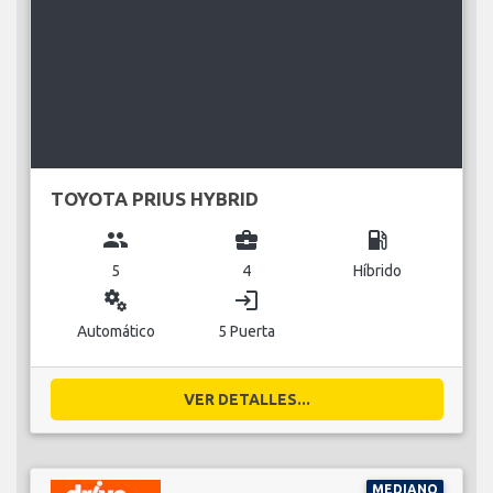
TOYOTA PRIUS HYBRID
group
business_center
local_gas_station
5
4
Híbrido
miscellaneous_services
login
Automático
5 Puerta
VER DETALLES...
MEDIANO