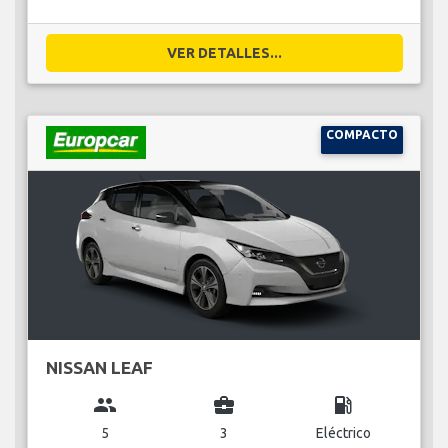
VER DETALLES...
COMPACTO
NISSAN LEAF
group
business_center
local_gas_station
5
3
Eléctrico