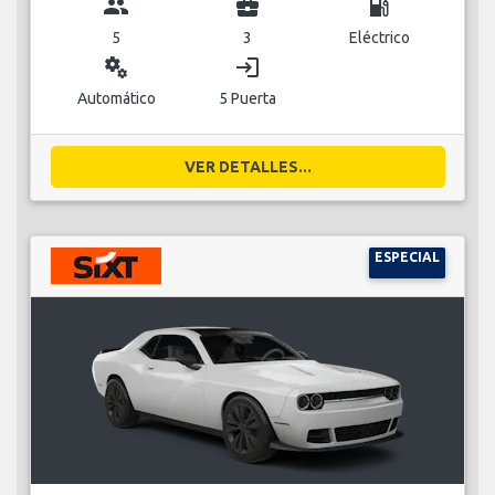
group
business_center
local_gas_station
5
3
Eléctrico
miscellaneous_services
login
Automático
5 Puerta
VER DETALLES...
ESPECIAL