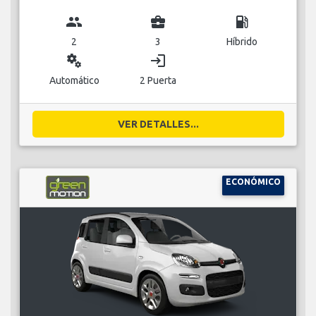
group
business_center
local_gas_station
2
3
Híbrido
miscellaneous_services
login
Automático
2 Puerta
VER DETALLES...
ECONÓMICO