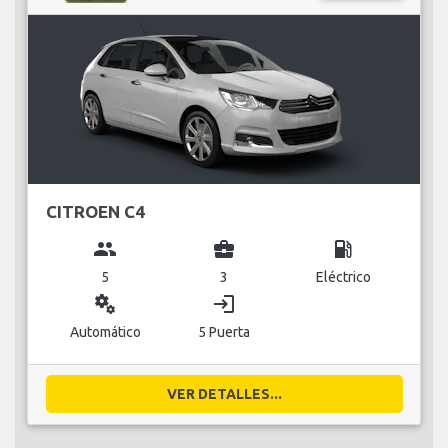
CITROEN C4
group
business_center
local_gas_station
5
3
Eléctrico
miscellaneous_services
login
Automático
5 Puerta
VER DETALLES...