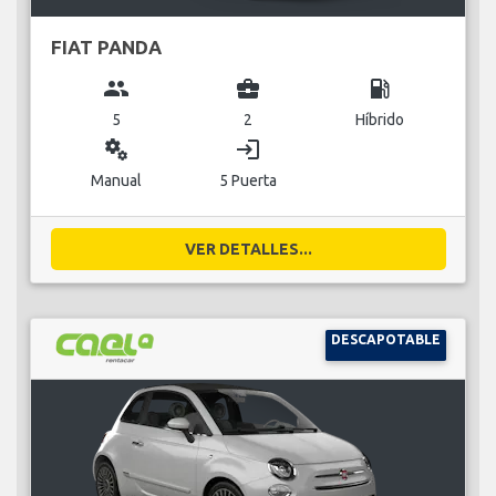
FIAT PANDA
group
business_center
local_gas_station
5
2
Híbrido
miscellaneous_services
login
Manual
5 Puerta
VER DETALLES...
DESCAPOTABLE