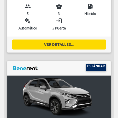
group
business_center
local_gas_station
5
3
Híbrido
miscellaneous_services
login
Automático
5 Puerta
VER DETALLES...
ESTÁNDAR