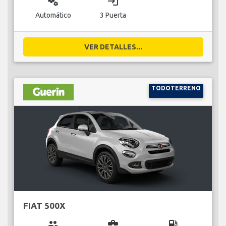
miscellaneous_services
login
Automático
3 Puerta
VER DETALLES...
TODOTERRENO
FIAT 500X
group
business_center
local_gas_station