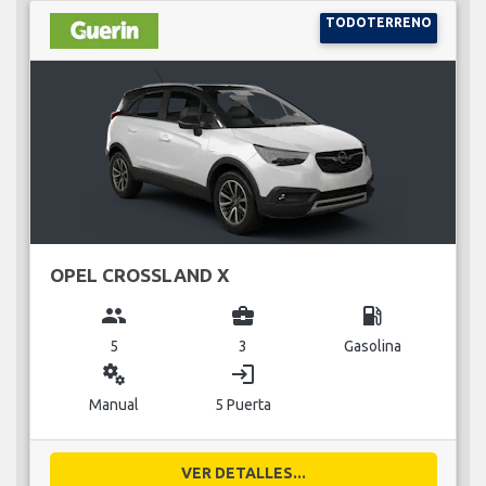
TODOTERRENO
OPEL CROSSLAND X
group
business_center
local_gas_station
5
3
Gasolina
miscellaneous_services
login
Manual
5 Puerta
VER DETALLES...