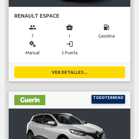
RENAULT ESPACE
group
business_center
local_gas_station
7
1
Gasolina
miscellaneous_services
login
Manual
5 Puerta
VER DETALLES...
TODOTERRENO