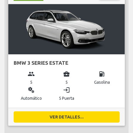
BMW 3 SERIES ESTATE
group
business_center
local_gas_station
5
5
Gasolina
miscellaneous_services
login
Automático
5 Puerta
VER DETALLES...