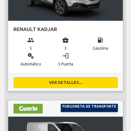
RENAULT KADJAR
group
business_center
local_gas_station
5
3
Gasolina
miscellaneous_services
login
Automático
5 Puerta
VER DETALLES...
FURGONETA DE TRANSPORTE