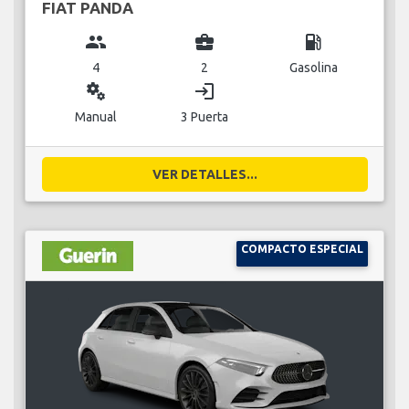
FIAT PANDA
group
business_center
local_gas_station
4
2
Gasolina
miscellaneous_services
login
Manual
3 Puerta
VER DETALLES...
COMPACTO ESPECIAL