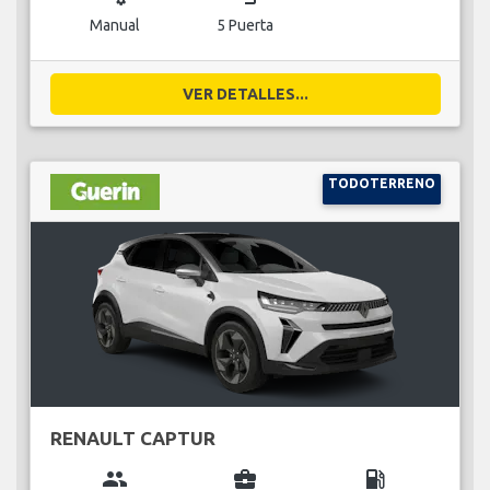
Manual
5 Puerta
VER DETALLES...
TODOTERRENO
RENAULT CAPTUR
group
business_center
local_gas_station