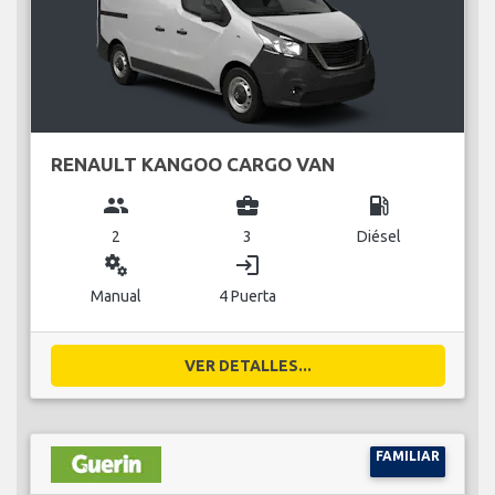
RENAULT KANGOO CARGO VAN
group
business_center
local_gas_station
2
3
Diésel
miscellaneous_services
login
Manual
4 Puerta
VER DETALLES...
FAMILIAR