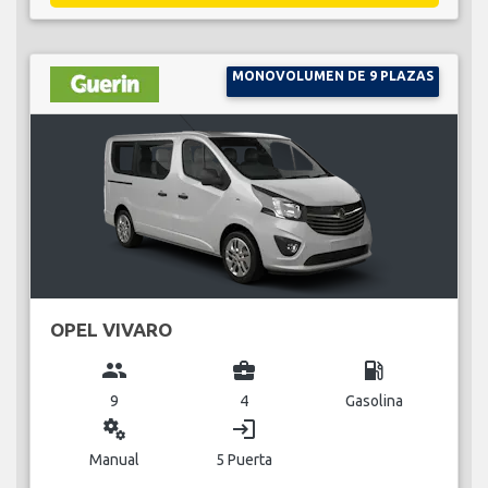
MONOVOLUMEN DE 9 PLAZAS
OPEL VIVARO
group
business_center
local_gas_station
9
4
Gasolina
miscellaneous_services
login
Manual
5 Puerta