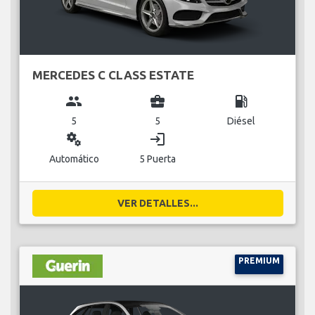
MERCEDES C CLASS ESTATE
group
business_center
local_gas_station
5
5
Diésel
miscellaneous_services
login
Automático
5 Puerta
VER DETALLES...
PREMIUM