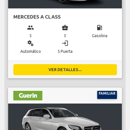
MERCEDES A CLASS
group
business_center
local_gas_station
5
3
Gasolina
miscellaneous_services
login
Automático
5 Puerta
VER DETALLES...
FAMILIAR