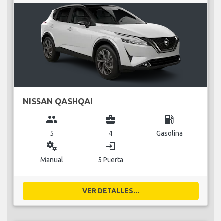
NISSAN QASHQAI
group
business_center
local_gas_station
5
4
Gasolina
miscellaneous_services
login
Manual
5 Puerta
VER DETALLES...