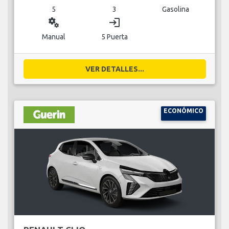
5
3
Gasolina
miscellaneous_services
login
Manual
5 Puerta
VER DETALLES...
ECONÓMICO