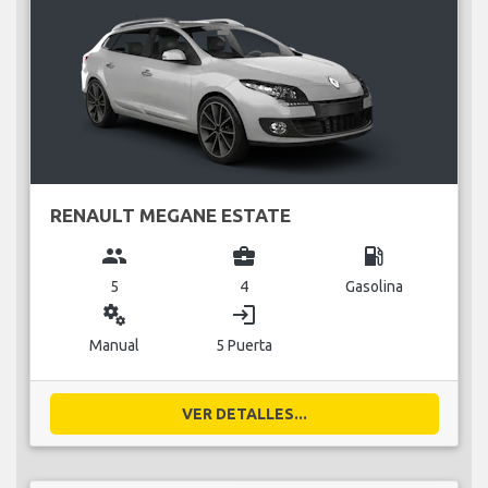
RENAULT MEGANE ESTATE
group
business_center
local_gas_station
5
4
Gasolina
miscellaneous_services
login
Manual
5 Puerta
VER DETALLES...