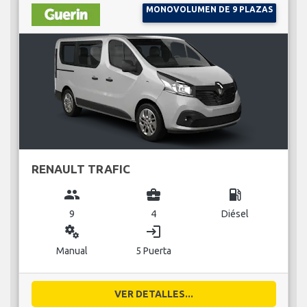
MONOVOLUMEN DE 9 PLAZAS
RENAULT TRAFIC
group
business_center
local_gas_station
9
4
Diésel
miscellaneous_services
login
Manual
5 Puerta
VER DETALLES...