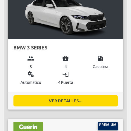
BMW 3 SERIES
group
business_center
local_gas_station
5
4
Gasolina
miscellaneous_services
login
Automático
4 Puerta
VER DETALLES...
PREMIUM