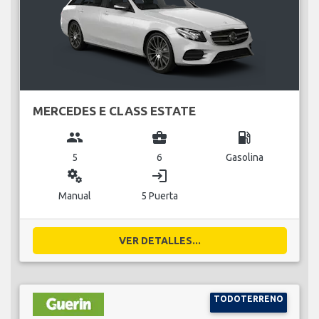
MERCEDES E CLASS ESTATE
group
business_center
local_gas_station
5
6
Gasolina
miscellaneous_services
login
Manual
5 Puerta
VER DETALLES...
TODOTERRENO