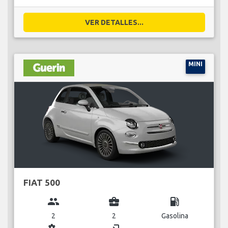
VER DETALLES...
MINI
FIAT 500
group
business_center
local_gas_station
2
2
Gasolina