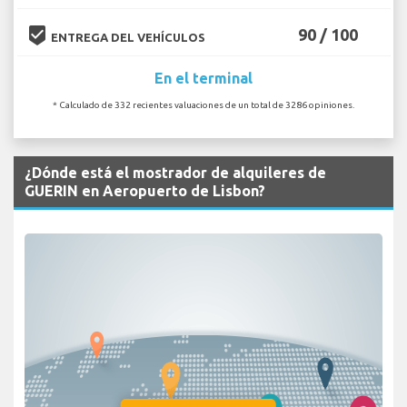
beenhere
90 / 100
ENTREGA DEL VEHÍCULOS
En el terminal
* Calculado de 332 recientes valuaciones de un total de 3286 opiniones.
¿Dónde está el mostrador de alquileres de
GUERIN en Aeropuerto de Lisbon?