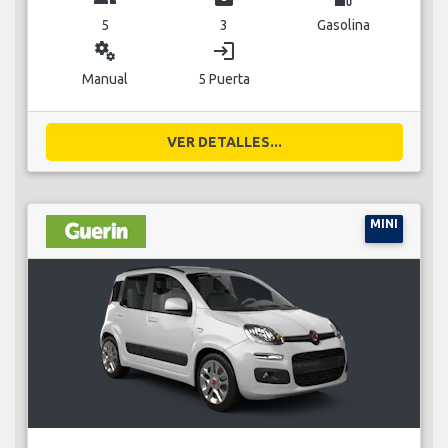
5
3
Gasolina
miscellaneous_services
login
Manual
5 Puerta
VER DETALLES...
MINI