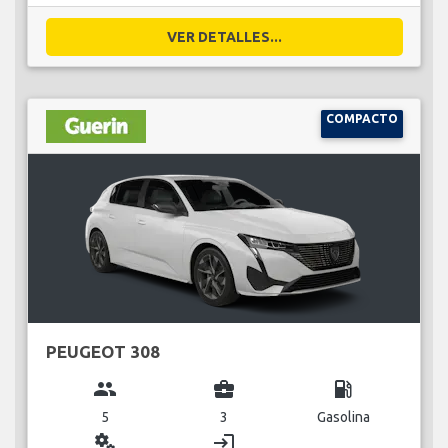
VER DETALLES...
COMPACTO
PEUGEOT 308
group
business_center
local_gas_station
5
3
Gasolina
miscellaneous_services
login