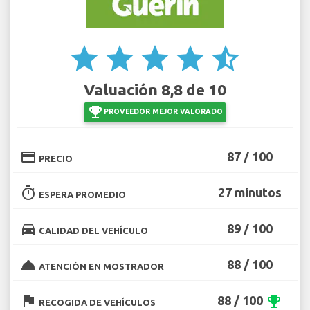
star
star
star
star
star_half
Valuación 8,8 de 10
emoji_events
PROVEEDOR MEJOR VALORADO
credit_card
87 / 100
PRECIO
timer
27 minutos
ESPERA PROMEDIO
directions_car
89 / 100
CALIDAD DEL VEHÍCULO
room_service
88 / 100
ATENCIÓN EN MOSTRADOR
flag
88 / 100
emoji_events
RECOGIDA DE VEHÍCULOS