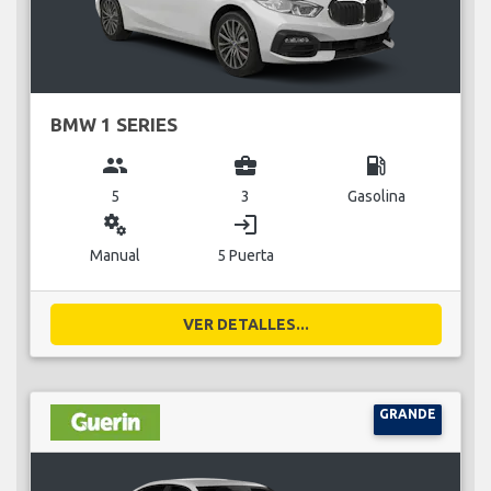
BMW 1 SERIES
group
business_center
local_gas_station
5
3
Gasolina
miscellaneous_services
login
Manual
5 Puerta
VER DETALLES...
GRANDE