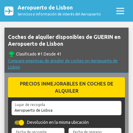
Aeropuerto de Lisbon
Servicios e Información de interés del Aeropuerto
Coches de alquiler disponibles de GUERIN en
Aeropuerto de Lisbon
emoji_events
Clasificado #1 Desde 41
Compare empresas de alquiler de coches en Aeropuerto de
Lisbon
PRECIOS INMEJORABLES EN COCHES DE
ALQUILER
Lugar de recogida
Devolución en la misma ubicación
Fecha de recogida
Fecha de regreso