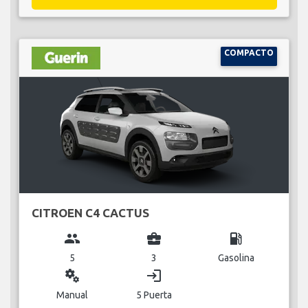
COMPACTO
CITROEN C4 CACTUS
group
business_center
local_gas_station
5
3
Gasolina
miscellaneous_services
login
Manual
5 Puerta