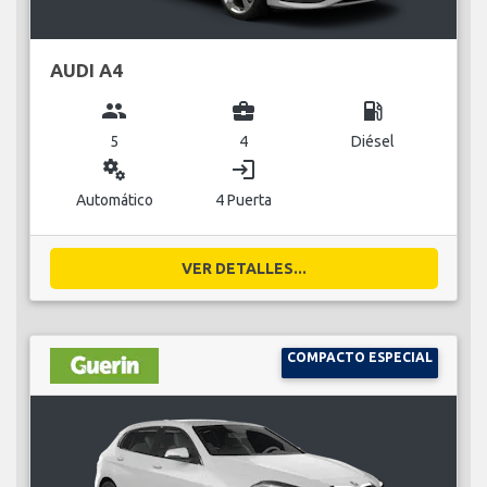
AUDI A4
group
business_center
local_gas_station
5
4
Diésel
miscellaneous_services
login
Automático
4 Puerta
VER DETALLES...
COMPACTO ESPECIAL