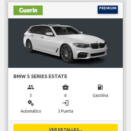
PREMIUM
BMW 5 SERIES ESTATE
group
business_center
local_gas_station
5
6
Gasolina
miscellaneous_services
login
Automático
5 Puerta
VER DETALLES...