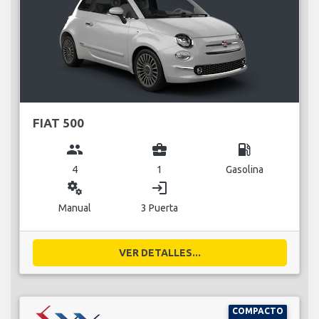
FIAT 500
group
business_center
local_gas_station
4
1
Gasolina
miscellaneous_services
login
Manual
3 Puerta
VER DETALLES...
COMPACTO