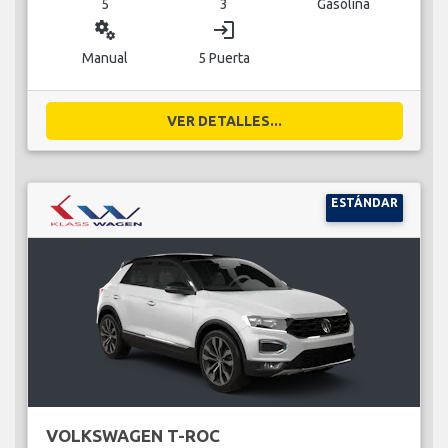
5
3
Gasolina
miscellaneous_services
login
Manual
5 Puerta
VER DETALLES...
ESTÁNDAR
VOLKSWAGEN T-ROC