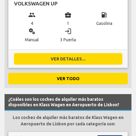
VOLKSWAGEN UP
group
business_center
local_gas_station
4
1
Gasolina
miscellaneous_services
login
Manual
3 Puerta
VER DETALLES...
VER TODO
¿Cuáles son los coches de alquiler más baratos
disponibles en Klass Wagen en Aeropuerto de Lisbon?
Los coches de alquiler más baratos de Klass Wagen en
Aeropuerto de Lisbon por cada categoría son: