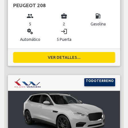
PEUGEOT 208
group
business_center
local_gas_station
5
2
Gasolina
miscellaneous_services
login
Automático
5 Puerta
VER DETALLES...
TODOTERRENO