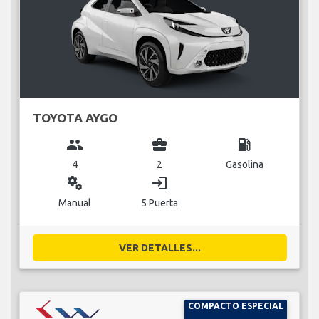
TOYOTA AYGO
group
business_center
local_gas_station
4
2
Gasolina
miscellaneous_services
login
Manual
5 Puerta
VER DETALLES...
COMPACTO ESPECIAL