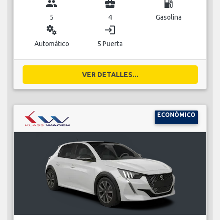
group
business_center
local_gas_station
5
4
Gasolina
miscellaneous_services
login
Automático
5 Puerta
VER DETALLES...
ECONÓMICO