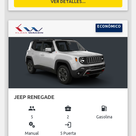
VER DETALLES...
ECONÓMICO
JEEP RENEGADE
group
business_center
local_gas_station
5
2
Gasolina
miscellaneous_services
login
Manual
5 Puerta