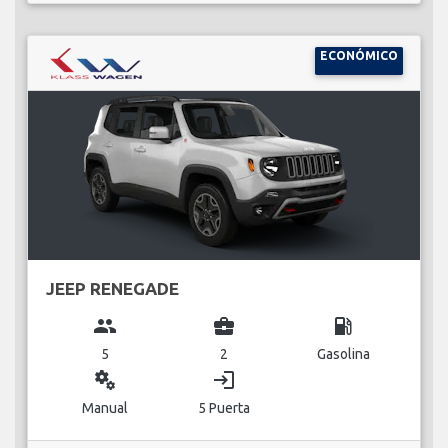
ECONÓMICO
JEEP RENEGADE
group
business_center
local_gas_station
5
2
Gasolina
miscellaneous_services
login
Manual
5 Puerta