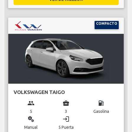
COMPACTO
VOLKSWAGEN TAIGO
group
business_center
local_gas_station
5
3
Gasolina
miscellaneous_services
login
Manual
5 Puerta