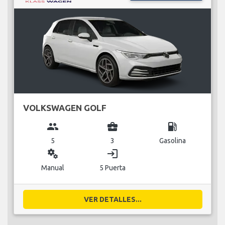
VOLKSWAGEN GOLF
group
business_center
local_gas_station
5
3
Gasolina
miscellaneous_services
login
Manual
5 Puerta
VER DETALLES...