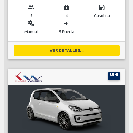
group
business_center
local_gas_station
5
4
Gasolina
miscellaneous_services
login
Manual
5 Puerta
VER DETALLES...
MINI