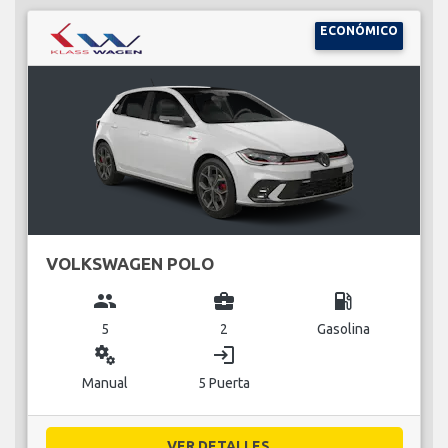
ECONÓMICO
VOLKSWAGEN POLO
group
business_center
local_gas_station
5
2
Gasolina
miscellaneous_services
login
Manual
5 Puerta
VER DETALLES...