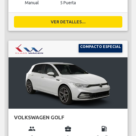
Manual
5 Puerta
VER DETALLES...
COMPACTO ESPECIAL
VOLKSWAGEN GOLF
group
business_center
local_gas_station