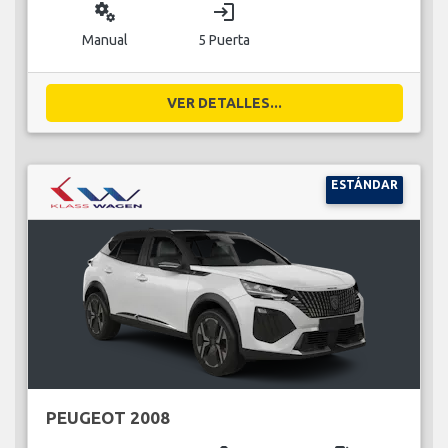
miscellaneous_services
login
Manual
5 Puerta
VER DETALLES...
ESTÁNDAR
PEUGEOT 2008