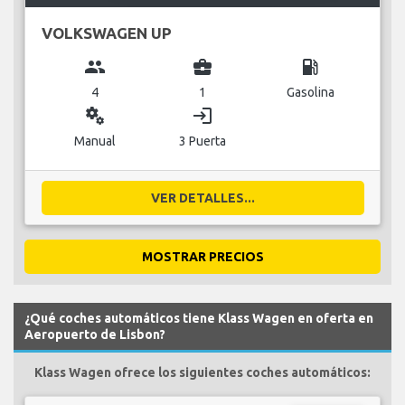
VOLKSWAGEN UP
group
business_center
local_gas_station
4
1
Gasolina
miscellaneous_services
login
Manual
3 Puerta
VER DETALLES...
MOSTRAR PRECIOS
¿Qué coches automáticos tiene Klass Wagen en oferta en
Aeropuerto de Lisbon?
Klass Wagen ofrece los siguientes coches automáticos: