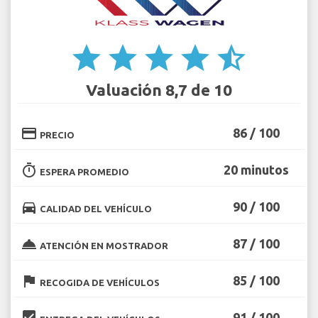
star
star
star
star
star_half
Valuación 8,7 de 10
credit_card
86 / 100
PRECIO
timer
20 minutos
ESPERA PROMEDIO
directions_car
90 / 100
CALIDAD DEL VEHÍCULO
room_service
87 / 100
ATENCIÓN EN MOSTRADOR
flag
85 / 100
RECOGIDA DE VEHÍCULOS
beenhere
91 / 100