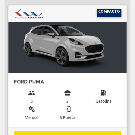
COMPACTO
FORD PUMA
group
business_center
local_gas_station
5
3
Gasolina
miscellaneous_services
login
Manual
5 Puerta