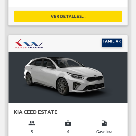
VER DETALLES...
FAMILIAR
KIA CEED ESTATE
group
business_center
local_gas_station
5
4
Gasolina