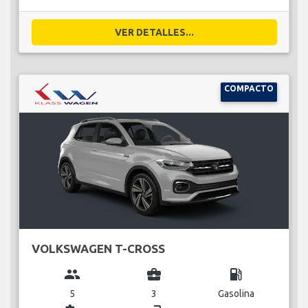
VER DETALLES...
COMPACTO
VOLKSWAGEN T-CROSS
group
business_center
local_gas_station
5
3
Gasolina