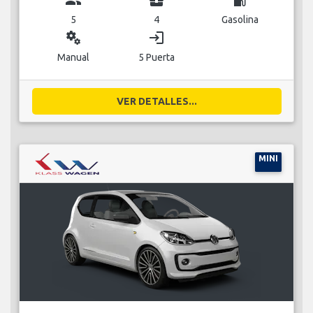
5
4
Gasolina
miscellaneous_services
login
Manual
5 Puerta
VER DETALLES...
MINI