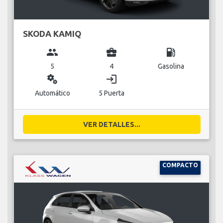
SKODA KAMIQ
group
business_center
local_gas_station
5
4
Gasolina
miscellaneous_services
login
Automático
5 Puerta
VER DETALLES...
COMPACTO