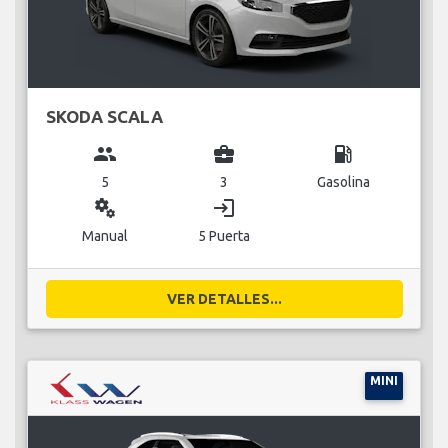
SKODA SCALA
group
business_center
local_gas_station
5
3
Gasolina
miscellaneous_services
login
Manual
5 Puerta
VER DETALLES...
MINI