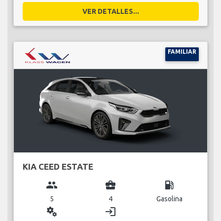
VER DETALLES...
FAMILIAR
KIA CEED ESTATE
group
business_center
local_gas_station
5
4
Gasolina
miscellaneous_services
login