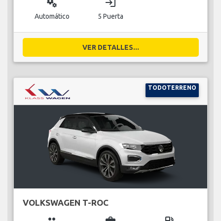
miscellaneous_services
login
Automático
5 Puerta
VER DETALLES...
TODOTERRENO
VOLKSWAGEN T-ROC
group
business_center
local_gas_station