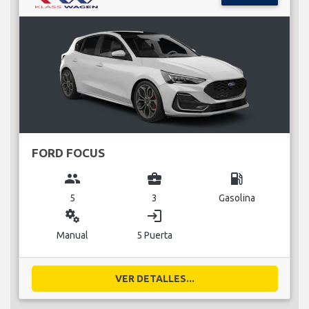
FORD FOCUS
group
business_center
local_gas_station
5
3
Gasolina
miscellaneous_services
login
Manual
5 Puerta
VER DETALLES...