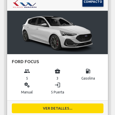
COMPACTO
FORD FOCUS
group
business_center
local_gas_station
5
3
Gasolina
miscellaneous_services
login
Manual
5 Puerta
VER DETALLES...