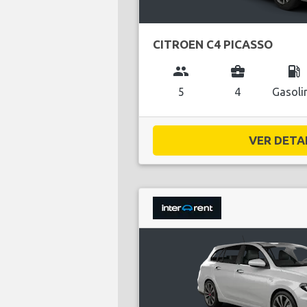
CITROEN C4 PICASSO
group
business_center
local_gas_station
5
4
Gasoli
VER DETAL