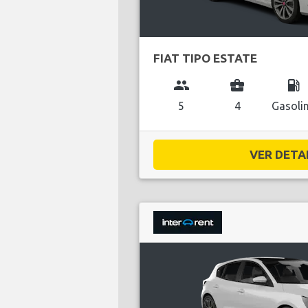
FIAT TIPO ESTATE
group
business_center
local_gas_station
5
4
Gasoli
VER DETAL