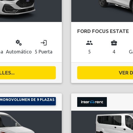
FORD FOCUS ESTATE
miscellaneous_services
login
group
business_center
na
Automático
5 Puerta
5
4
G
LES...
VER D
MONOVOLUMEN DE 9 PLAZAS