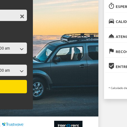
timer
ESPER
directions_car
CALID
room_service
ATEN
flag
RECOG
beenhere
ENTRE
* Calculado de