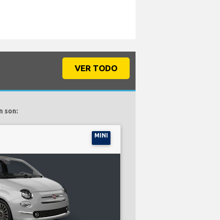
VER TODO
n son:
MINI