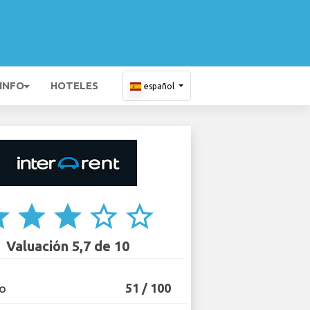
 INFO
HOTELES
español
ar
star
star
star_border
star_border
Valuación 5,7 de 10
51 / 100
IO