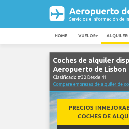
Aeropuerto d
Servicios e Información de i
HOME
VUELOS
ALQUILER
Coches de alquiler di
Aeropuerto de Lisbon
Clasificado #30 Desde 41
Compare empresas de alquiler de co
PRECIOS INMEJORA
COCHES DE ALQU