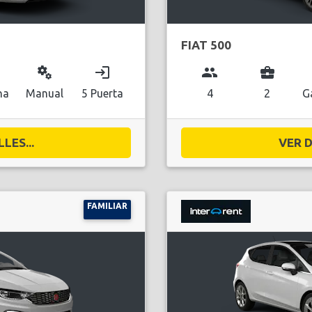
FIAT 500
miscellaneous_services
login
group
business_center
na
Manual
5 Puerta
4
2
G
LES...
VER D
FAMILIAR