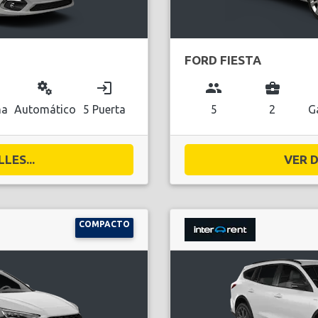
FORD FIESTA
miscellaneous_services
login
group
business_center
na
Automático
5 Puerta
5
2
G
LES...
VER D
COMPACTO