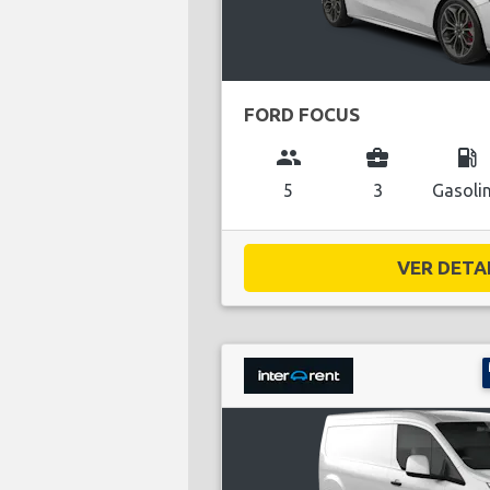
FORD FOCUS
group
business_center
local_gas_station
5
3
Gasoli
VER DETAL