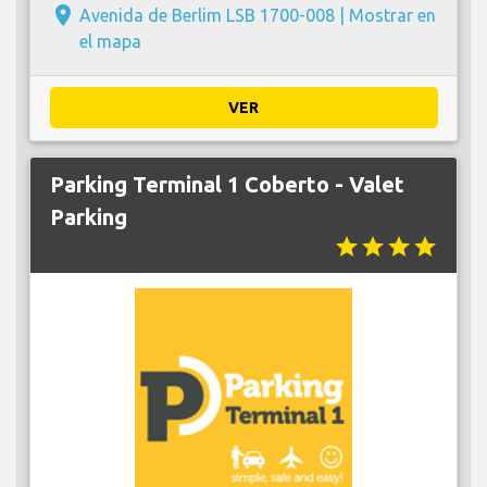
place
Avenida de Berlim LSB 1700-008 |
Mostrar en
el mapa
VER
Parking Terminal 1 Coberto - Valet
Parking
star
star
star
star