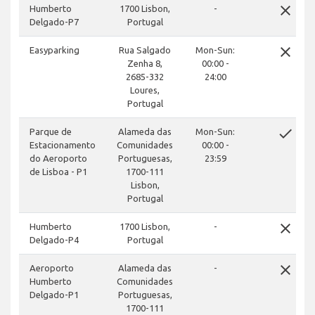
close
Humberto
1700 Lisbon,
-
Delgado-P7
Portugal
close
Easyparking
Rua Salgado
Mon-Sun:
Zenha 8,
00:00 -
2685-332
24:00
Loures,
Portugal
done
Parque de
Alameda das
Mon-Sun:
Estacionamento
Comunidades
00:00 -
do Aeroporto
Portuguesas,
23:59
de Lisboa - P1
1700-111
Lisbon,
Portugal
close
Humberto
1700 Lisbon,
-
Delgado-P4
Portugal
close
Aeroporto
Alameda das
-
Humberto
Comunidades
Delgado-P1
Portuguesas,
1700-111