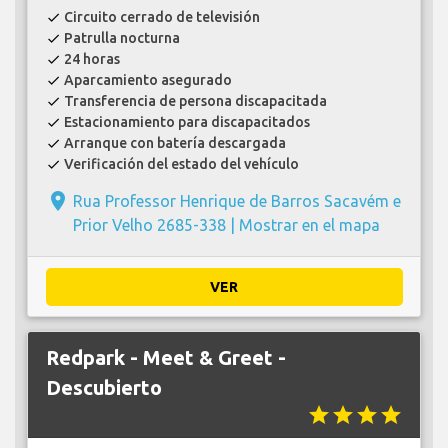
Circuito cerrado de televisión
check
Patrulla nocturna
check
24 horas
check
Aparcamiento asegurado
check
Transferencia de persona discapacitada
check
Estacionamiento para discapacitados
check
Arranque con batería descargada
check
Verificación del estado del vehículo
check
place
Rua Professor Henrique de Barros Sacavém e
Prior Velho 2685-338 |
Mostrar en el mapa
VER
Redpark - Meet & Greet -
Descubierto
star
star
star
star