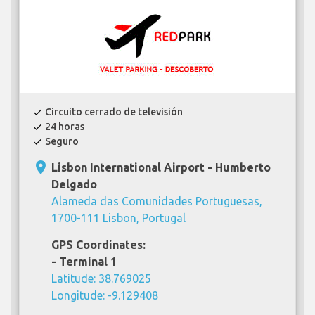
Circuito cerrado de televisión
check
24 horas
check
Seguro
check
place
Lisbon International Airport - Humberto
Delgado
Alameda das Comunidades Portuguesas,
1700-111 Lisbon, Portugal
GPS Coordinates:
- Terminal 1
Latitude: 38.769025
Longitude: -9.129408