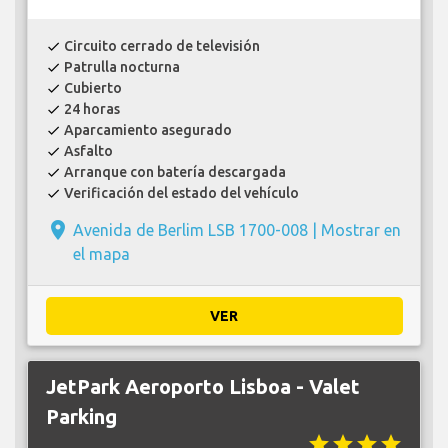
Circuito cerrado de televisión
check
Patrulla nocturna
check
Cubierto
check
24 horas
check
Aparcamiento asegurado
check
Asfalto
check
Arranque con batería descargada
check
Verificación del estado del vehículo
check
place
Avenida de Berlim LSB 1700-008 |
Mostrar en
el mapa
VER
JetPark Aeroporto Lisboa - Valet
Parking
star
star
star
star