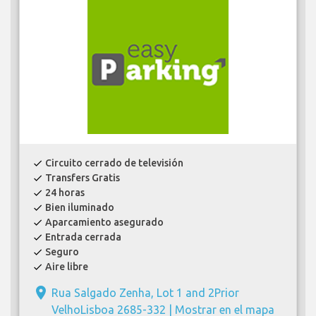
Circuito cerrado de televisión
check
Transfers Gratis
check
24 horas
check
Bien iluminado
check
Aparcamiento asegurado
check
Entrada cerrada
check
Seguro
check
Aire libre
check
place
Rua Salgado Zenha, Lot 1 and 2Prior
VelhoLisboa 2685-332 |
Mostrar en el mapa