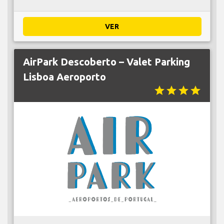
VER
AirPark Descoberto – Valet Parking
Lisboa Aeroporto
star
star
star
star