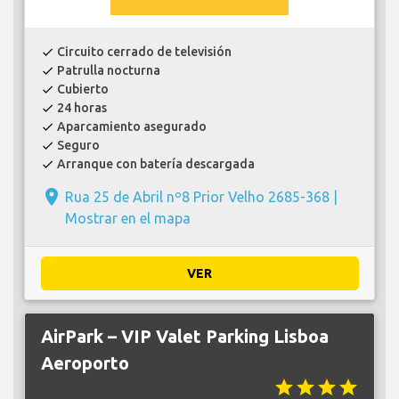
Circuito cerrado de televisión
check
Patrulla nocturna
check
Cubierto
check
24 horas
check
Aparcamiento asegurado
check
Seguro
check
Arranque con batería descargada
check
place
Rua 25 de Abril nº8 Prior Velho 2685-368 |
Mostrar en el mapa
VER
AirPark – VIP Valet Parking Lisboa
Aeroporto
star
star
star
star