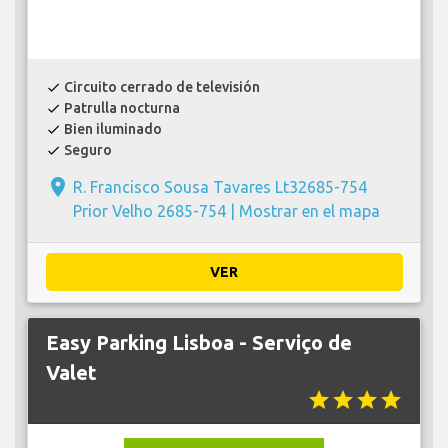
Circuito cerrado de televisión
check
Patrulla nocturna
check
Bien iluminado
check
Seguro
check
place
R. Francisco Sousa Tavares Lt32685-754
Prior Velho 2685-754 |
Mostrar en el mapa
VER
Easy Parking Lisboa - Serviço de
Valet
star
star
star
star