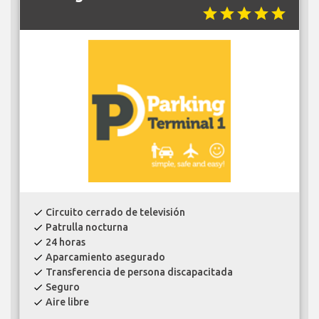
star
star
star
star
star
Circuito cerrado de televisión
check
Patrulla nocturna
check
24 horas
check
Aparcamiento asegurado
check
Transferencia de persona discapacitada
check
Seguro
check
Aire libre
check