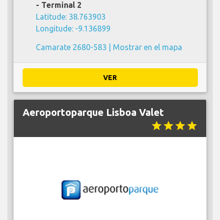
- Terminal 2
Latitude: 38.763903
Longitude: -9.136899
Camarate 2680-583 |
Mostrar en el mapa
VER
Aeroportoparque Lisboa Valet
star
star
star
star