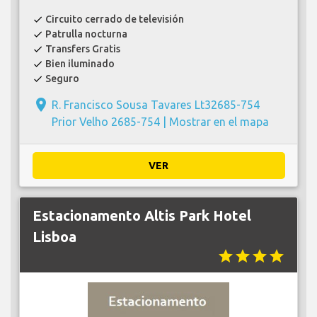
Circuito cerrado de televisión
check
Patrulla nocturna
check
Transfers Gratis
check
Bien iluminado
check
Seguro
check
place
R. Francisco Sousa Tavares Lt32685-754
Prior Velho 2685-754 |
Mostrar en el mapa
VER
Estacionamento Altis Park Hotel
Lisboa
star
star
star
star