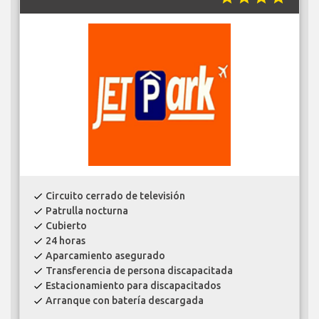
Circuito cerrado de televisión
check
Patrulla nocturna
check
Cubierto
check
24 horas
check
Aparcamiento asegurado
check
Transferencia de persona discapacitada
check
Estacionamiento para discapacitados
check
Arranque con batería descargada
check