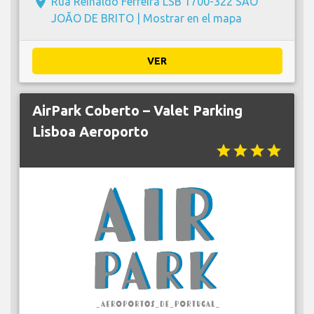
place
Rua Reinaldo Ferreira LSB 1700-322 SÃO
JOÃO DE BRITO |
Mostrar en el mapa
VER
AirPark Coberto – Valet Parking
Lisboa Aeroporto
star
star
star
star