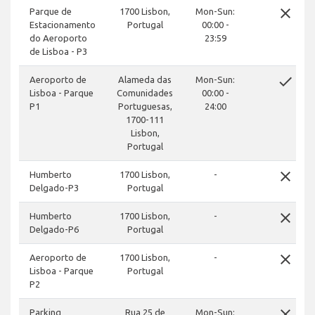
close
Parque de
1700 Lisbon,
Mon-Sun:
Estacionamento
Portugal
00:00 -
do Aeroporto
23:59
de Lisboa - P3
done
Aeroporto de
Alameda das
Mon-Sun:
Lisboa - Parque
Comunidades
00:00 -
P1
Portuguesas,
24:00
1700-111
Lisbon,
Portugal
close
Humberto
1700 Lisbon,
-
Delgado-P3
Portugal
close
Humberto
1700 Lisbon,
-
Delgado-P6
Portugal
close
Aeroporto de
1700 Lisbon,
-
Lisboa - Parque
Portugal
P2
close
Parking
Rua 25 de
Mon-Sun: