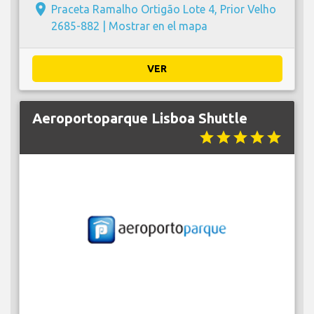
place
Praceta Ramalho Ortigão Lote 4, Prior Velho
2685-882 |
Mostrar en el mapa
VER
Aeroportoparque Lisboa Shuttle
star
star
star
star
star