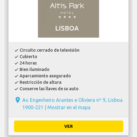
Circuito cerrado de televisión
check
Cubierto
check
24 horas
check
Bien iluminado
check
Aparcamiento asegurado
check
Restricción de altura
check
Conserve las llaves de su auto
check
place
Av. Engenheiro Arantes e Oliviera nº 9, Lisboa
1900-221 |
Mostrar en el mapa
VER