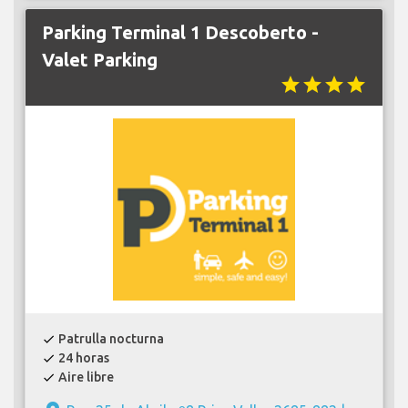
Parking Terminal 1 Descoberto -
Valet Parking
star
star
star
star
Patrulla nocturna
check
24 horas
check
Aire libre
check