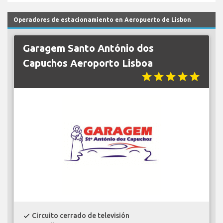
Operadores de estacionamiento en Aeropuerto de Lisbon
Garagem Santo António dos
Capuchos Aeroporto Lisboa
star
star
star
star
star
Circuito cerrado de televisión
check