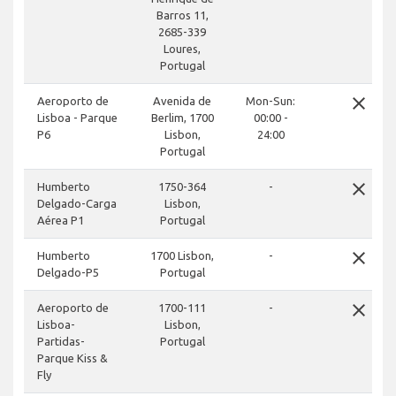
Barros 11,
2685-339
Loures,
Portugal
close
Aeroporto de
Avenida de
Mon-Sun:
Lisboa - Parque
Berlim, 1700
00:00 -
P6
Lisbon,
24:00
Portugal
close
Humberto
1750-364
-
Delgado-Carga
Lisbon,
Aérea P1
Portugal
close
Humberto
1700 Lisbon,
-
Delgado-P5
Portugal
close
Aeroporto de
1700-111
-
Lisboa-
Lisbon,
Partidas-
Portugal
Parque Kiss &
Fly