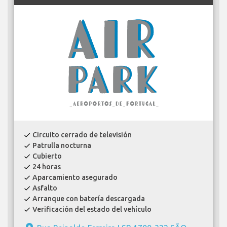
Circuito cerrado de televisión
check
Patrulla nocturna
check
Cubierto
check
24 horas
check
Aparcamiento asegurado
check
Asfalto
check
Arranque con batería descargada
check
Verificación del estado del vehículo
check