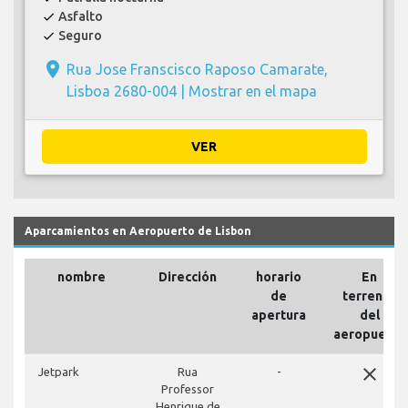
Asfalto
check
Seguro
check
place
Rua Jose Franscisco Raposo Camarate,
Lisboa 2680-004 |
Mostrar en el mapa
VER
Aparcamientos en Aeropuerto de Lisbon
nombre
Dirección
horario
En
de
terrenos
apertura
del
aeropuerto
close
Jetpark
Rua
-
Professor
Henrique de