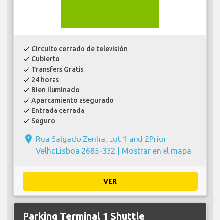
Circuito cerrado de televisión
check
Cubierto
check
Transfers Gratis
check
24 horas
check
Bien iluminado
check
Aparcamiento asegurado
check
Entrada cerrada
check
Seguro
check
place
Rua Salgado Zenha, Lot 1 and 2Prior
VelhoLisboa 2685-332 |
Mostrar en el mapa
VER
Parking Terminal 1 Shuttle