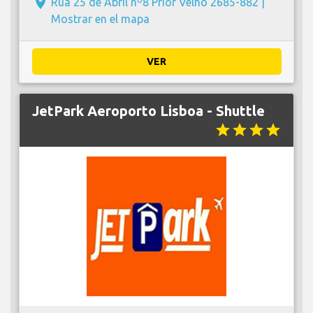
place
Rua 25 de Abril nº8 Prior Velho 2685-882 |
Mostrar en el mapa
VER
JetPark Aeroporto Lisboa - Shuttle
star
star
star
star