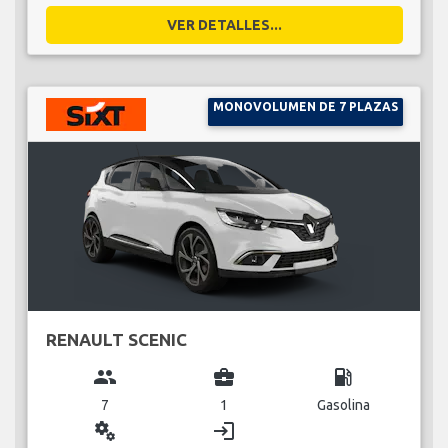
VER DETALLES...
MONOVOLUMEN DE 7 PLAZAS
RENAULT SCENIC
group
business_center
local_gas_station
7
1
Gasolina
miscellaneous_services
login