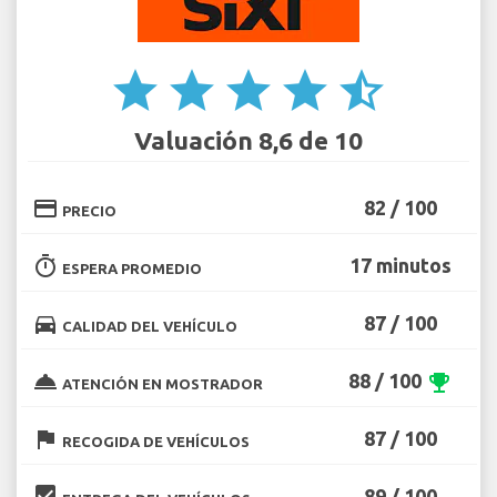
star
star
star
star
star_half
Valuación 8,6 de 10
credit_card
82 / 100
PRECIO
timer
17 minutos
ESPERA PROMEDIO
directions_car
87 / 100
CALIDAD DEL VEHÍCULO
room_service
88 / 100
emoji_events
ATENCIÓN EN MOSTRADOR
flag
87 / 100
RECOGIDA DE VEHÍCULOS
beenhere
89 / 100