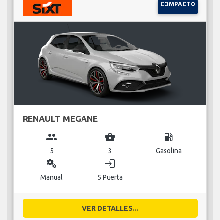
COMPACTO
RENAULT MEGANE
group
business_center
local_gas_station
5
3
Gasolina
miscellaneous_services
login
Manual
5 Puerta
VER DETALLES...