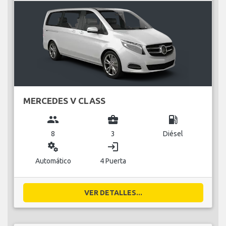
MERCEDES V CLASS
group
business_center
local_gas_station
8
3
Diésel
miscellaneous_services
login
Automático
4 Puerta
VER DETALLES...