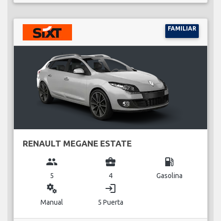
FAMILIAR
RENAULT MEGANE ESTATE
group
business_center
local_gas_station
5
4
Gasolina
miscellaneous_services
login
Manual
5 Puerta