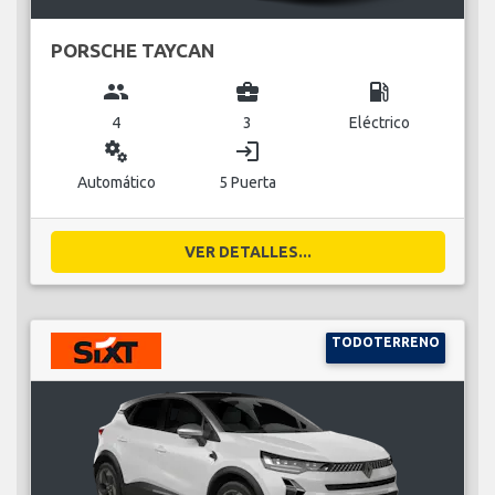
PORSCHE TAYCAN
group
business_center
local_gas_station
4
3
Eléctrico
miscellaneous_services
login
Automático
5 Puerta
VER DETALLES...
TODOTERRENO