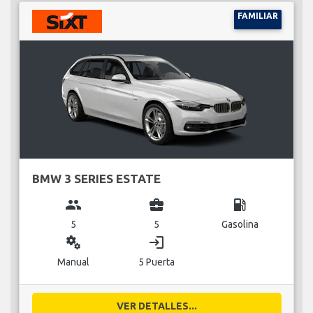
FAMILIAR
BMW 3 SERIES ESTATE
group
business_center
local_gas_station
5
5
Gasolina
miscellaneous_services
login
Manual
5 Puerta
VER DETALLES...