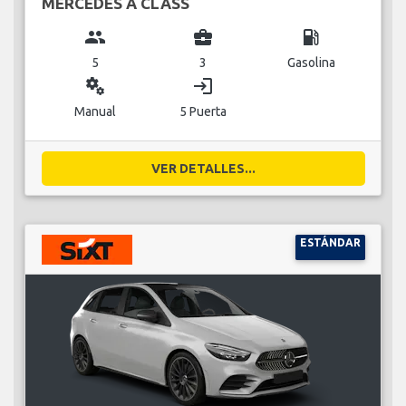
MERCEDES A CLASS
group
business_center
local_gas_station
5
3
Gasolina
miscellaneous_services
login
Manual
5 Puerta
VER DETALLES...
ESTÁNDAR