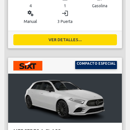
4
1
Gasolina
miscellaneous_services
login
Manual
3 Puerta
VER DETALLES...
COMPACTO ESPECIAL