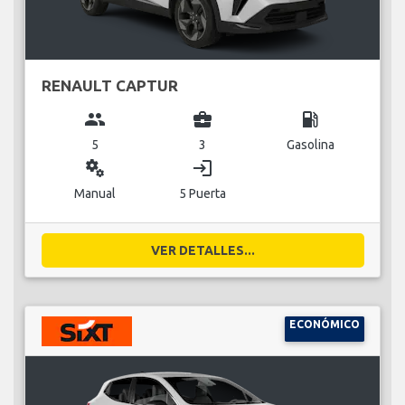
RENAULT CAPTUR
group
business_center
local_gas_station
5
3
Gasolina
miscellaneous_services
login
Manual
5 Puerta
VER DETALLES...
ECONÓMICO