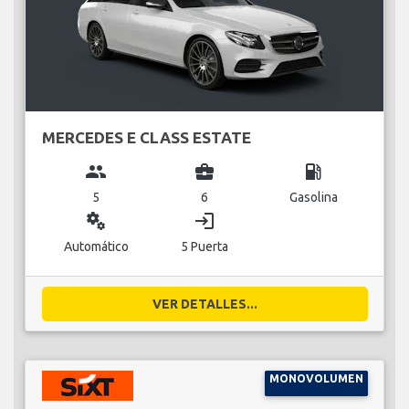
MERCEDES E CLASS ESTATE
group
business_center
local_gas_station
5
6
Gasolina
miscellaneous_services
login
Automático
5 Puerta
VER DETALLES...
MONOVOLUMEN