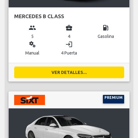
MERCEDES B CLASS
group
business_center
local_gas_station
5
4
Gasolina
miscellaneous_services
login
Manual
4 Puerta
VER DETALLES...
PREMIUM