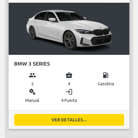
BMW 3 SERIES
group
business_center
local_gas_station
5
4
Gasolina
miscellaneous_services
login
Manual
4 Puerta
VER DETALLES...