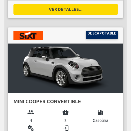
VER DETALLES...
DESCAPOTABLE
MINI COOPER CONVERTIBLE
group
business_center
local_gas_station
4
2
Gasolina
miscellaneous_services
login