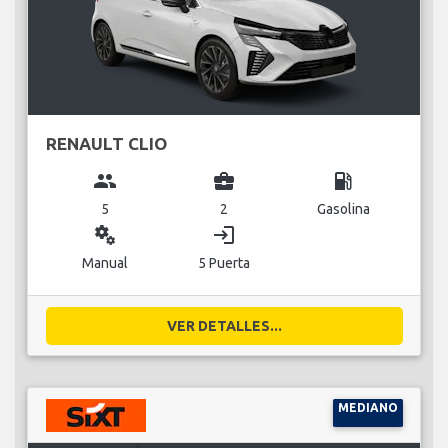
RENAULT CLIO
group
business_center
local_gas_station
5
2
Gasolina
miscellaneous_services
login
Manual
5 Puerta
VER DETALLES...
MEDIANO