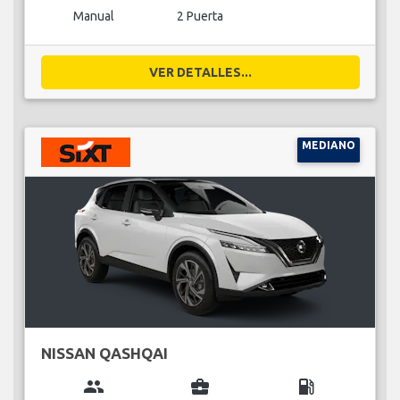
Manual
2 Puerta
VER DETALLES...
MEDIANO
NISSAN QASHQAI
group
business_center
local_gas_station