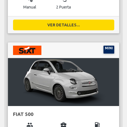
Manual
2 Puerta
VER DETALLES...
MINI
FIAT 500
group
business_center
local_gas_station