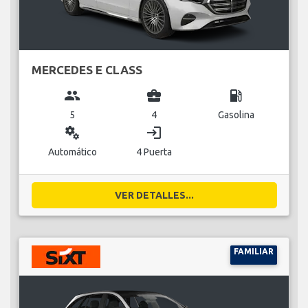
MERCEDES E CLASS
group
business_center
local_gas_station
5
4
Gasolina
miscellaneous_services
login
Automático
4 Puerta
VER DETALLES...
FAMILIAR