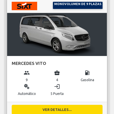
MONOVOLUMEN DE 9 PLAZAS
MERCEDES VITO
group
business_center
local_gas_station
9
4
Gasolina
miscellaneous_services
login
Automático
5 Puerta
VER DETALLES...