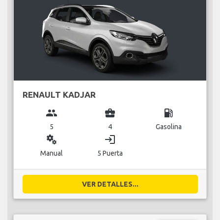
RENAULT KADJAR
group
business_center
local_gas_station
5
4
Gasolina
miscellaneous_services
login
Manual
5 Puerta
VER DETALLES...