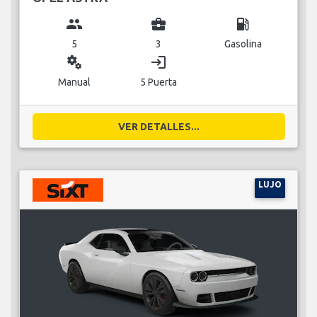
group
business_center
local_gas_station
5
3
Gasolina
miscellaneous_services
login
Manual
5 Puerta
VER DETALLES...
LUJO