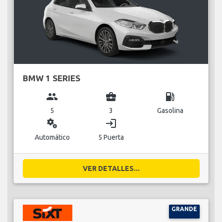
BMW 1 SERIES
group
business_center
local_gas_station
5
3
Gasolina
miscellaneous_services
login
Automático
5 Puerta
VER DETALLES...
GRANDE