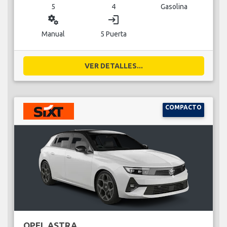
5
4
Gasolina
miscellaneous_services
login
Manual
5 Puerta
VER DETALLES...
COMPACTO
OPEL ASTRA