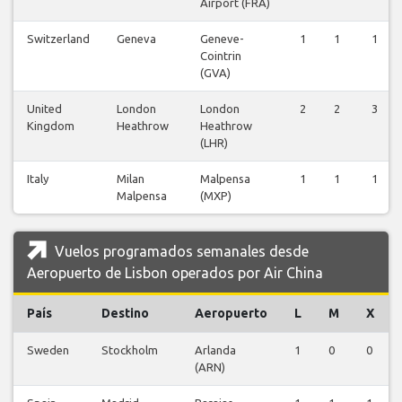
Airport (FRA)
Switzerland
Geneva
Geneve-
1
1
1
Cointrin
(GVA)
United
London
London
2
2
3
Kingdom
Heathrow
Heathrow
(LHR)
Italy
Milan
Malpensa
1
1
1
Malpensa
(MXP)
Vuelos programados semanales desde
Aeropuerto de Lisbon operados por Air China
País
Destino
Aeropuerto
L
M
X
Sweden
Stockholm
Arlanda
1
0
0
(ARN)