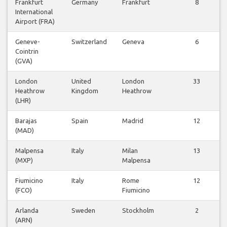
Frankfurt
Germany
Frankfurt
8
International
Airport (FRA)
Geneve-
Switzerland
Geneva
6
Cointrin
(GVA)
London
United
London
33
Heathrow
Kingdom
Heathrow
(LHR)
Barajas
Spain
Madrid
12
(MAD)
Malpensa
Italy
Milan
13
(MXP)
Malpensa
Fiumicino
Italy
Rome
12
(FCO)
Fiumicino
Arlanda
Sweden
Stockholm
2
(ARN)