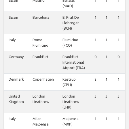
Spain
Madrid
Barajas
1
1
1
(MAD)
Spain
Barcelona
El Prat De
1
1
1
Llobregat
(BCN)
Italy
Rome
Fiumicino
1
1
1
Fiumicino
(FCO)
Germany
Frankfurt
Frankfurt
0
1
0
International
Airport (FRA)
Denmark
Copenhagen
Kastrup
2
1
1
(CPH)
United
London
London
3
3
3
Kingdom
Heathrow
Heathrow
(LHR)
Italy
Milan
Malpensa
1
1
1
Malpensa
(MXP)