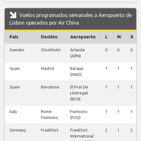
Vuelos programados semanales a Aeropuerto de
Lisbon operados por Air China
País
Destino
Aeropuerto
L
M
X
Sweden
Stockholm
Arlanda
0
0
0
(ARN)
Spain
Madrid
Barajas
1
1
1
(MAD)
Spain
Barcelona
El Prat De
1
1
1
Llobregat
(BCN)
Italy
Rome
Fiumicino
1
1
1
Fiumicino
(FCO)
Germany
Frankfurt
Frankfurt
2
1
2
International