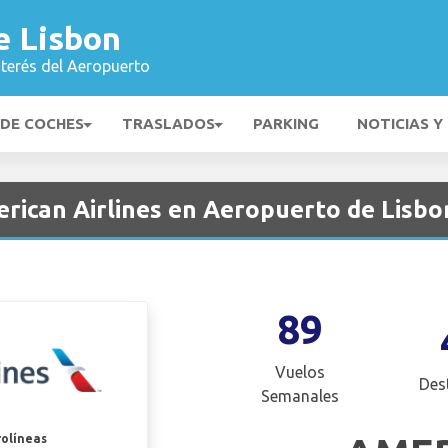
e Lisbon
nterés del Aeropuerto
 DE COCHES
TRASLADOS
PARKING
NOTICIAS Y
ican Airlines en Aeropuerto de Lisbon
89
Vuelos
Des
Semanales
rolíneas