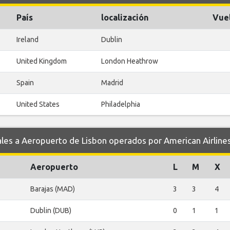
País
localización
Vue
Ireland
Dublin
United Kingdom
London Heathrow
Spain
Madrid
United States
Philadelphia
s a Aeropuerto de Lisbon operados por American Airline
Aeropuerto
L
M
X
Barajas (MAD)
3
3
4
Dublin (DUB)
0
1
1