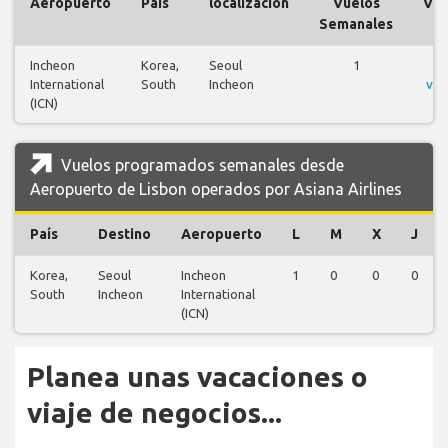
Aeropuerto
País
localización
Vuelos
Vue
Semanales
Incheon
Korea,
Seoul
1
V
International
South
Incheon
vue
(ICN)
Vuelos programados semanales desde
Aeropuerto de Lisbon operados por Asiana Airlines
País
Destino
Aeropuerto
L
M
X
J
Korea,
Seoul
Incheon
1
0
0
0
South
Incheon
International
(ICN)
Planea unas vacaciones o
viaje de negocios...