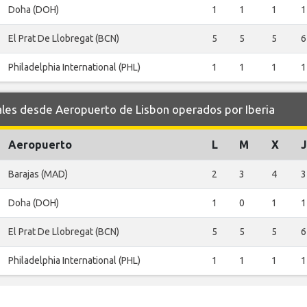
Doha (DOH)
1
1
1
1
El Prat De Llobregat (BCN)
5
5
5
6
Philadelphia International (PHL)
1
1
1
1
es desde Aeropuerto de Lisbon operados por Iberia
Aeropuerto
L
M
X
J
Barajas (MAD)
2
3
4
3
Doha (DOH)
1
0
1
1
El Prat De Llobregat (BCN)
5
5
5
6
Philadelphia International (PHL)
1
1
1
1