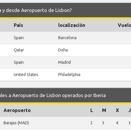
ia y desde Aeropuerto de Lisbon?
País
localización
Vuelo
Spain
Barcelona
Qatar
Doha
Spain
Madrid
United States
Philadelphia
s a Aeropuerto de Lisbon operados por Iberia
Aeropuerto
L
M
X
J
Barajas (MAD)
2
3
4
3