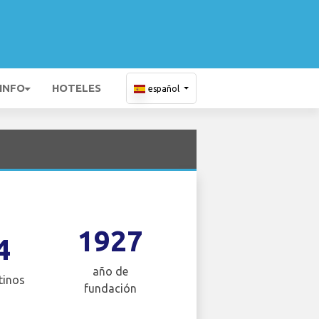
 INFO
HOTELES
español
1927
4
año de
tinos
fundación