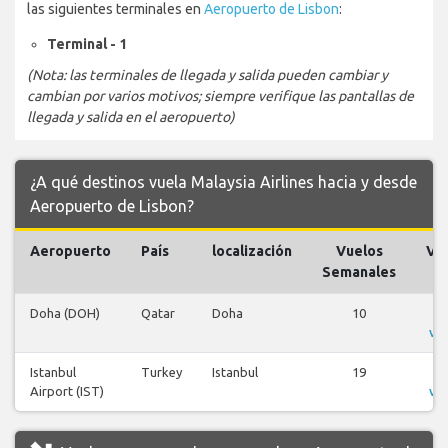
las siguientes terminales en
Aeropuerto de Lisbon
:
Terminal - 1
(Nota: las terminales de llegada y salida pueden cambiar y
cambian por varios motivos; siempre verifique las pantallas de
llegada y salida en el aeropuerto)
¿A qué destinos vuela Malaysia Airlines hacia y desde
Aeropuerto de Lisbon?
Aeropuerto
País
localización
Vuelos
Vu
Semanales
Doha (DOH)
Qatar
Doha
10
V
vu
Istanbul
Turkey
Istanbul
19
V
Airport (IST)
vu