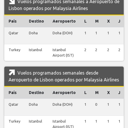
Vuelos programados semanales a Aeropuerto de
Lisbon operados por Malaysia Airlines
País
Destino
Aeropuerto
L
M
X
J
Qatar
Doha
Doha (DOH)
1
1
1
1
Turkey
Istanbul
Istanbul
2
2
2
2
Airport (IST)
Vuelos programados semanales desde
Aeropuerto de Lisbon operados por Malaysia Airlines
País
Destino
Aeropuerto
L
M
X
J
Qatar
Doha
Doha (DOH)
1
0
1
1
Turkey
Istanbul
Istanbul
1
1
1
1
Airport (IST)