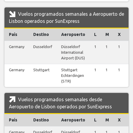
Vuelos programados semanales a Aeropuerto de
Lisbon operados por SunExpress
País
Destino
Aeropuerto
L
M
X
J
Germany
Dusseldorf
Düsseldorf
1
1
1
1
International
Airport (DUS)
Germany
Stuttgart
Stuttgart
1
1
1
1
Echterdingen
(STR)
Vuelos programados semanales desde
Aeropuerto de Lisbon operados por SunExpress
País
Destino
Aeropuerto
L
M
X
J
Germany
Dusseldorf
Düsseldorf
1
1
1
1