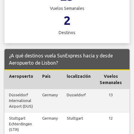
Vuelos Semanales
2
Destinos
¿A qué destinos vuela SunExpress hacia y desde
Aeropuerto de Lisbon?
Aeropuerto
País
localización
Vuelos
V
Semanales
Düsseldorf
Germany
Dusseldorf
13
International
v
Airport (DUS)
Stuttgart
Germany
Stuttgart
12
Echterdingen
v
(STR)