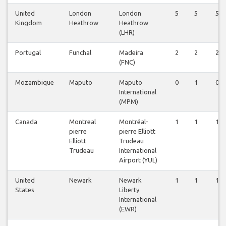
United
London
London
5
5
5
Kingdom
Heathrow
Heathrow
(LHR)
Portugal
Funchal
Madeira
2
2
2
(FNC)
Mozambique
Maputo
Maputo
0
1
0
International
(MPM)
Canada
Montreal
Montréal-
1
1
1
pierre
pierre Elliott
Elliott
Trudeau
Trudeau
International
Airport (YUL)
United
Newark
Newark
1
1
1
States
Liberty
International
(EWR)