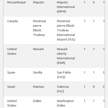
Mozambique
Maputo
Maputo
1
0
1
International
(MPM)
Canada
Montreal
Montréal-
1
1
1
pierre
pierre Elliott
Elliott
Trudeau
Trudeau
International
Airport (YUL)
United
Newark
Newark
1
1
1
States
Liberty
International
(EWR)
Spain
Sevilla
San Pablo
1
1
0
(SVQ)
Spain
Manises
Valencia
1
0
0
(VLC)
United
Dulles
Washington
1
1
1
States
Dulles