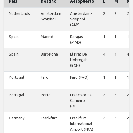
País
Destino
Aeropuerto
L
M
X
Netherlands
Amsterdam
Amsterdam-
2
2
2
Schiphol
Schiphol
(AMS)
Spain
Madrid
Barajas
1
1
1
(MAD)
Spain
Barcelona
El Prat De
4
4
4
Llobregat
(BCN)
Portugal
Faro
Faro (FAO)
1
1
1
Portugal
Porto
Francisco Sá
2
2
2
Carneiro
(OPO)
Germany
Frankfurt
Frankfurt
2
2
2
International
Airport (FRA)