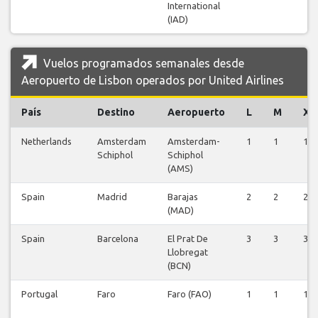
International
(IAD)
Vuelos programados semanales desde
Aeropuerto de Lisbon operados por United Airlines
País
Destino
Aeropuerto
L
M
X
Netherlands
Amsterdam
Amsterdam-
1
1
1
Schiphol
Schiphol
(AMS)
Spain
Madrid
Barajas
2
2
2
(MAD)
Spain
Barcelona
El Prat De
3
3
3
Llobregat
(BCN)
Portugal
Faro
Faro (FAO)
1
1
1