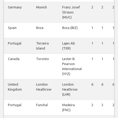
Germany
Munich
Franz Josef
2
2
2
Strauss
(MUC)
Spain
Ibiza
Ibiza (IBZ)
1
1
1
Portugal
Terceira
Lajes Ab
1
1
1
Island
(TER)
Canada
Toronto
Lester B.
1
1
1
Pearson
International
(YYZ)
United
London
London
6
6
6
Kingdom
Heathrow
Heathrow
(LHR)
Portugal
Funchal
Madeira
2
2
2
(FNC)