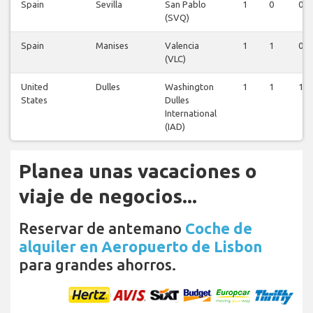
Spain
Sevilla
San Pablo
1
0
0
(SVQ)
Spain
Manises
Valencia
1
1
0
(VLC)
United
Dulles
Washington
1
1
1
States
Dulles
International
(IAD)
Planea unas vacaciones o
viaje de negocios...
Reservar de antemano
Coche de
alquiler en Aeropuerto de Lisbon
para grandes ahorros.