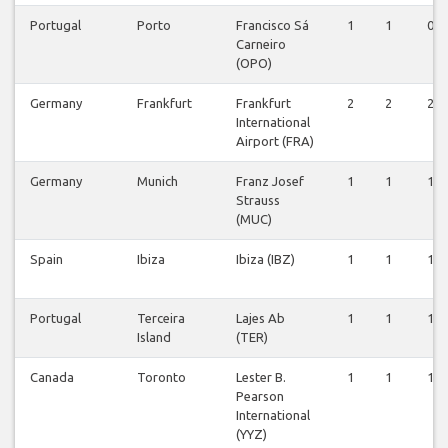
Portugal
Porto
Francisco Sá
1
1
0
Carneiro
(OPO)
Germany
Frankfurt
Frankfurt
2
2
2
International
Airport (FRA)
Germany
Munich
Franz Josef
1
1
1
Strauss
(MUC)
Spain
Ibiza
Ibiza (IBZ)
1
1
1
Portugal
Terceira
Lajes Ab
1
1
1
Island
(TER)
Canada
Toronto
Lester B.
1
1
1
Pearson
International
(YYZ)