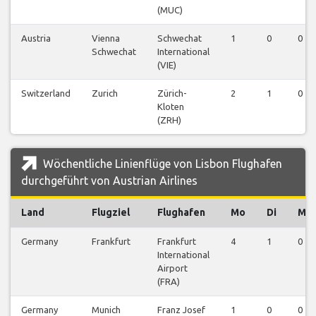
(MUC)
Austria
Vienna
Schwechat
1
0
0
Schwechat
International
(VIE)
Switzerland
Zurich
Zürich-
2
1
0
Kloten
(ZRH)
Wöchentliche Linienflüge von Lisbon Flughafen
durchgeführt von Austrian Airlines
Land
Flugziel
Flughafen
Mo
Di
Mi
Germany
Frankfurt
Frankfurt
4
1
0
International
Airport
(FRA)
Germany
Munich
Franz Josef
1
0
0