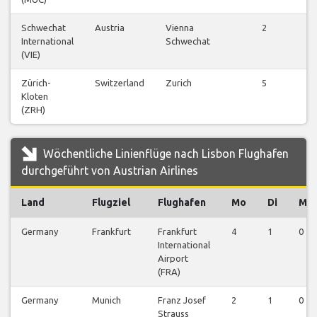
Schwechat
Austria
Vienna
2
International
Schwechat
(VIE)
Zürich-
Switzerland
Zurich
5
Kloten
(ZRH)
Wöchentliche Linienflüge nach Lisbon Flughafen
durchgeführt von Austrian Airlines
Land
Flugziel
Flughafen
Mo
Di
Mi
Germany
Frankfurt
Frankfurt
4
1
0
International
Airport
(FRA)
Germany
Munich
Franz Josef
2
1
0
Strauss