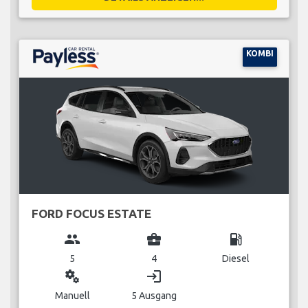
KOMBI
FORD FOCUS ESTATE
group
business_center
local_gas_station
5
4
Diesel
miscellaneous_services
login
Manuell
5 Ausgang