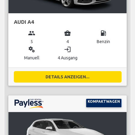
AUDI A4
group
business_center
local_gas_station
5
4
Benzin
miscellaneous_services
login
Manuell
4 Ausgang
DETAILS ANZEIGEN...
KOMPAKTWAGEN