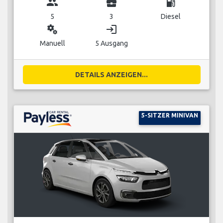
group
business_center
local_gas_station
5
3
Diesel
miscellaneous_services
login
Manuell
5 Ausgang
DETAILS ANZEIGEN...
5-SITZER MINIVAN