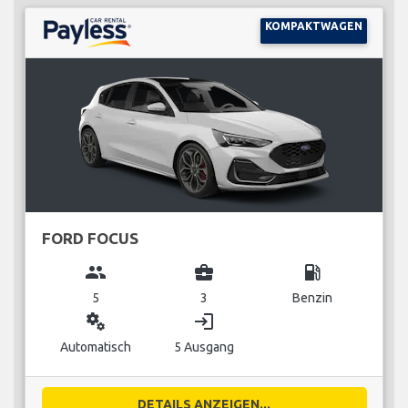
KOMPAKTWAGEN
FORD FOCUS
group
business_center
local_gas_station
5
3
Benzin
miscellaneous_services
login
Automatisch
5 Ausgang
DETAILS ANZEIGEN...