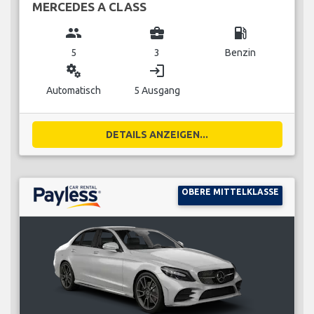
MERCEDES A CLASS
group
business_center
local_gas_station
5
3
Benzin
miscellaneous_services
login
Automatisch
5 Ausgang
DETAILS ANZEIGEN...
OBERE MITTELKLASSE