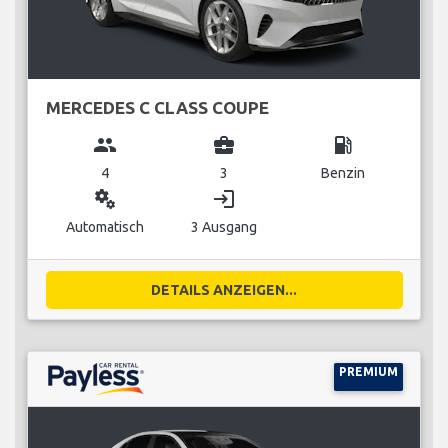
MERCEDES C CLASS COUPE
group
business_center
local_gas_station
4
3
Benzin
miscellaneous_services
login
Automatisch
3 Ausgang
DETAILS ANZEIGEN...
PREMIUM