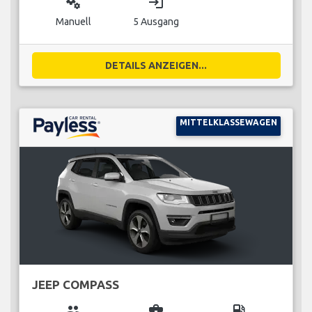
miscellaneous_services
login
Manuell
5 Ausgang
DETAILS ANZEIGEN...
MITTELKLASSEWAGEN
JEEP COMPASS
group
business_center
local_gas_station