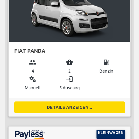
FIAT PANDA
group
business_center
local_gas_station
4
2
Benzin
miscellaneous_services
login
Manuell
5 Ausgang
DETAILS ANZEIGEN...
KLEINWAGEN