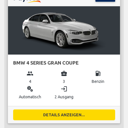
BMW 4 SERIES GRAN COUPE
group
business_center
local_gas_station
4
3
Benzin
miscellaneous_services
login
Automatisch
2 Ausgang
DETAILS ANZEIGEN...