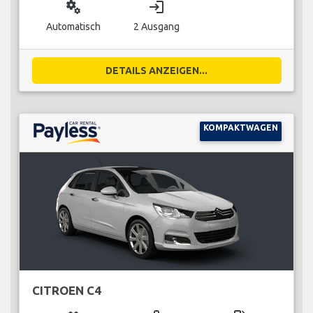
miscellaneous_services
login
Automatisch
2 Ausgang
DETAILS ANZEIGEN...
KOMPAKTWAGEN
CITROEN C4