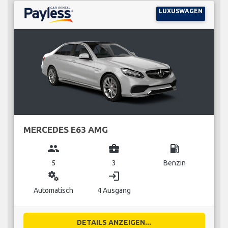
LUXUSWAGEN
MERCEDES E63 AMG
group
business_center
local_gas_station
5
3
Benzin
miscellaneous_services
login
Automatisch
4 Ausgang
DETAILS ANZEIGEN...