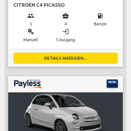
CITROEN C4 PICASSO
group
business_center
local_gas_station
5
4
Benzin
miscellaneous_services
login
Manuell
5 Ausgang
DETAILS ANZEIGEN...
MINI