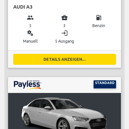
AUDI A3
group
business_center
local_gas_station
5
3
Benzin
miscellaneous_services
login
Manuell
5 Ausgang
DETAILS ANZEIGEN...
STANDARD