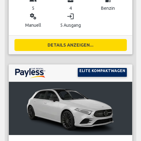
5
4
Benzin
miscellaneous_services
login
Manuell
5 Ausgang
DETAILS ANZEIGEN...
ELITE KOMPAKTWAGEN