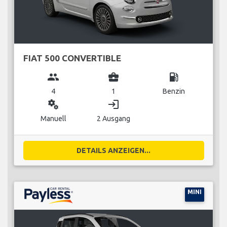
FIAT 500 CONVERTIBLE
group
business_center
local_gas_station
4
1
Benzin
miscellaneous_services
login
Manuell
2 Ausgang
DETAILS ANZEIGEN...
MINI