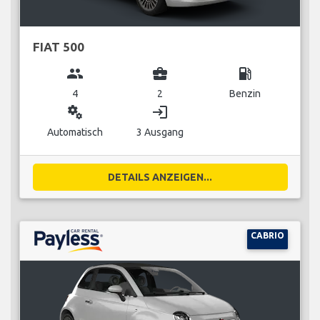
FIAT 500
group
business_center
local_gas_station
4
2
Benzin
miscellaneous_services
login
Automatisch
3 Ausgang
DETAILS ANZEIGEN...
CABRIO