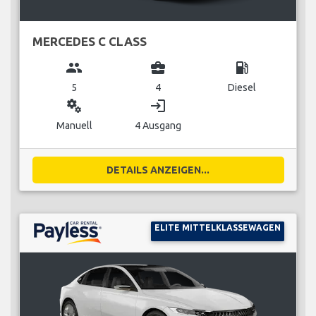
MERCEDES C CLASS
group
business_center
local_gas_station
5
4
Diesel
miscellaneous_services
login
Manuell
4 Ausgang
DETAILS ANZEIGEN...
ELITE MITTELKLASSEWAGEN