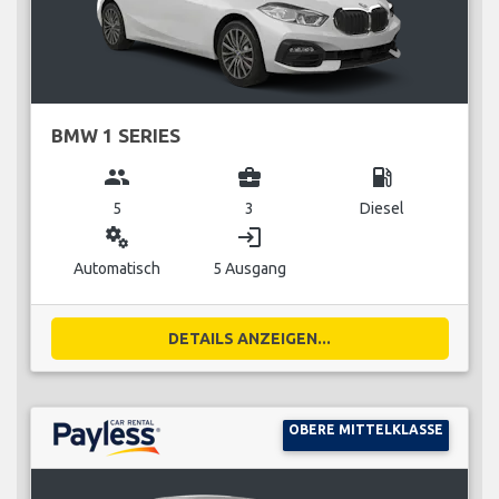
BMW 1 SERIES
group
business_center
local_gas_station
5
3
Diesel
miscellaneous_services
login
Automatisch
5 Ausgang
DETAILS ANZEIGEN...
OBERE MITTELKLASSE