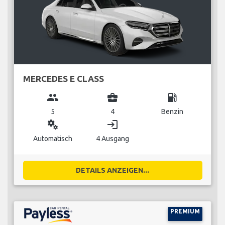
MERCEDES E CLASS
group
business_center
local_gas_station
5
4
Benzin
miscellaneous_services
login
Automatisch
4 Ausgang
DETAILS ANZEIGEN...
PREMIUM