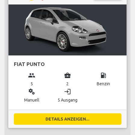
FIAT PUNTO
group
business_center
local_gas_station
5
2
Benzin
miscellaneous_services
login
Manuell
5 Ausgang
DETAILS ANZEIGEN...