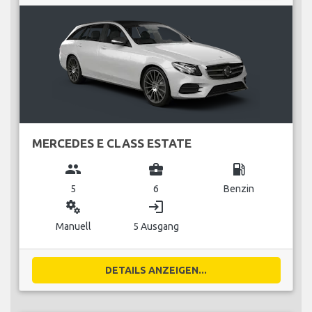
MERCEDES E CLASS ESTATE
group
business_center
local_gas_station
5
6
Benzin
miscellaneous_services
login
Manuell
5 Ausgang
DETAILS ANZEIGEN...