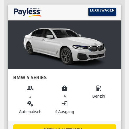
LUXUSWAGEN
BMW 5 SERIES
group
business_center
local_gas_station
5
4
Benzin
miscellaneous_services
login
Automatisch
4 Ausgang