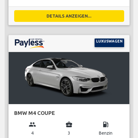
DETAILS ANZEIGEN...
LUXUSWAGEN
BMW M4 COUPE
group
business_center
local_gas_station
4
3
Benzin