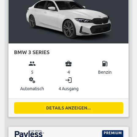
BMW 3 SERIES
group
business_center
local_gas_station
5
4
Benzin
miscellaneous_services
login
Automatisch
4 Ausgang
DETAILS ANZEIGEN...
PREMIUM