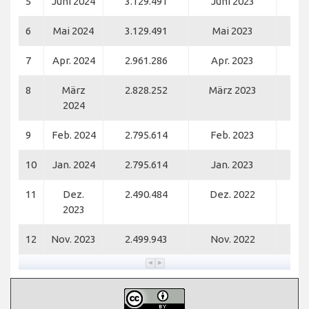
5
Juni 2024
3.129.491
Juni 2023
2.
6
Mai 2024
3.129.491
Mai 2023
2.
7
Apr. 2024
2.961.286
Apr. 2023
2.
8
März
2.828.252
März 2023
2.
2024
9
Feb. 2024
2.795.614
Feb. 2023
2.
10
Jan. 2024
2.795.614
Jan. 2023
2.
11
Dez.
2.490.484
Dez. 2022
2.
2023
12
Nov. 2023
2.499.943
Nov. 2022
2.