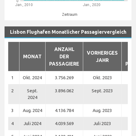
0
Jan., 2010
Jan., 2020
Zeitraum
Lisbon Flughafen Monatlicher Passagiervergleich
ANZAHL
A
VORHERIGES
MONAT
DER
JAHR
PASSAGIERE
PAS
1
Okt. 2024
3.756.269
Okt. 2023
3.
2
Sept.
3.896.062
Sept. 2023
3.
2024
3
Aug. 2024
4.136.784
Aug. 2023
3.
4
Juli 2024
4.039.569
Juli 2023
3.