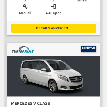
5
3
Benzin
miscellaneous_services
login
Manuell
4 Ausgang
DETAILS ANZEIGEN...
MINIVAN
MERCEDES V CLASS