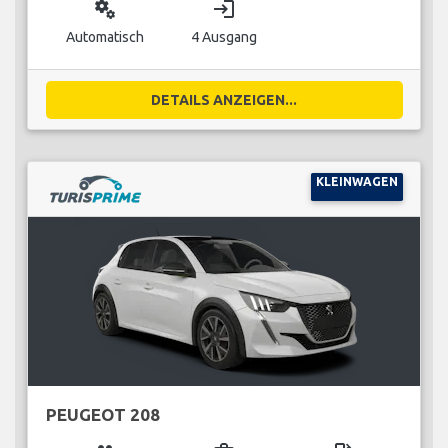
miscellaneous_services
login
Automatisch
4 Ausgang
DETAILS ANZEIGEN...
KLEINWAGEN
PEUGEOT 208