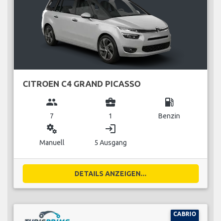
CITROEN C4 GRAND PICASSO
group
business_center
local_gas_station
7
1
Benzin
miscellaneous_services
login
Manuell
5 Ausgang
DETAILS ANZEIGEN...
CABRIO