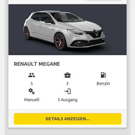
RENAULT MEGANE
group
business_center
local_gas_station
5
3
Benzin
miscellaneous_services
login
Manuell
5 Ausgang
DETAILS ANZEIGEN...