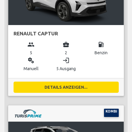
RENAULT CAPTUR
group
business_center
local_gas_station
5
2
Benzin
miscellaneous_services
login
Manuell
5 Ausgang
DETAILS ANZEIGEN...
KOMBI