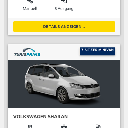
miscellaneous_services
login
Manuell
5 Ausgang
DETAILS ANZEIGEN...
7-SITZER MINIVAN
VOLKSWAGEN SHARAN
group
business_center
local_gas_station