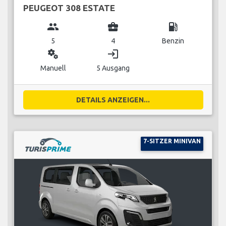
PEUGEOT 308 ESTATE
group
business_center
local_gas_station
5
4
Benzin
miscellaneous_services
login
Manuell
5 Ausgang
DETAILS ANZEIGEN...
7-SITZER MINIVAN