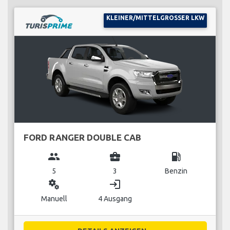
KLEINER/MITTELGROSSER LKW
FORD RANGER DOUBLE CAB
group
business_center
local_gas_station
5
3
Benzin
miscellaneous_services
login
Manuell
4 Ausgang