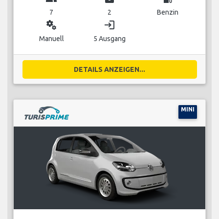
7
2
Benzin
miscellaneous_services
login
Manuell
5 Ausgang
DETAILS ANZEIGEN...
MINI