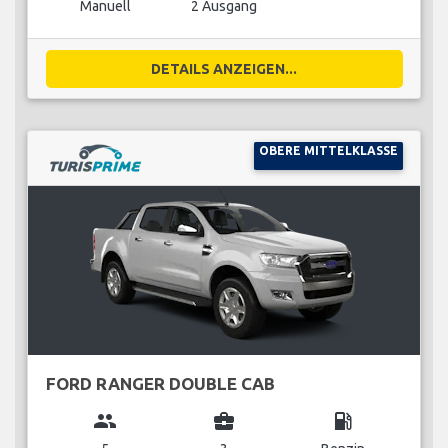
Manuell
2 Ausgang
DETAILS ANZEIGEN...
OBERE MITTELKLASSE
FORD RANGER DOUBLE CAB
group
business_center
local_gas_station