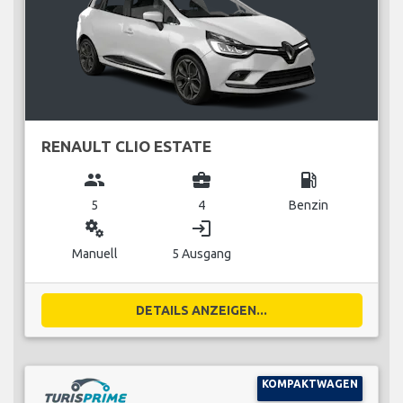
RENAULT CLIO ESTATE
group
business_center
local_gas_station
5
4
Benzin
miscellaneous_services
login
Manuell
5 Ausgang
DETAILS ANZEIGEN...
KOMPAKTWAGEN