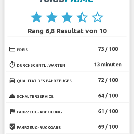
star
star
star
star_half
star_border
Rang 6,8 Resultat von 10
credit_card
73 / 100
PREIS
timer
13 minuten
DURCHSCHNTL. WARTEN
directions_car
72 / 100
QUALITÄT DES FAHRZEUGES
room_service
64 / 100
SCHALTERSERVICE
flag
61 / 100
FAHRZEUG-ABHOLUNG
beenhere
69 / 100
FAHRZEUG-RÜCKGABE