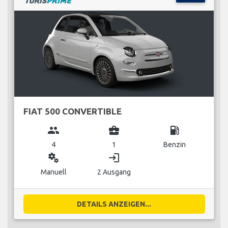
FIAT 500 CONVERTIBLE
group
business_center
local_gas_station
4
1
Benzin
miscellaneous_services
login
Manuell
2 Ausgang
DETAILS ANZEIGEN...