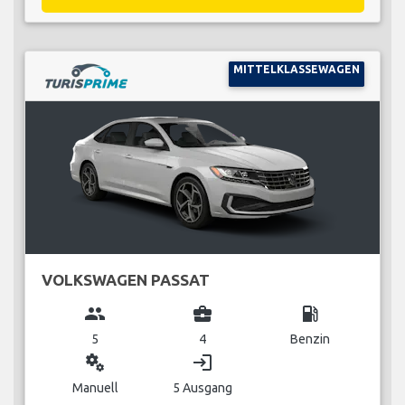
MITTELKLASSEWAGEN
VOLKSWAGEN PASSAT
group
business_center
local_gas_station
5
4
Benzin
miscellaneous_services
login
Manuell
5 Ausgang