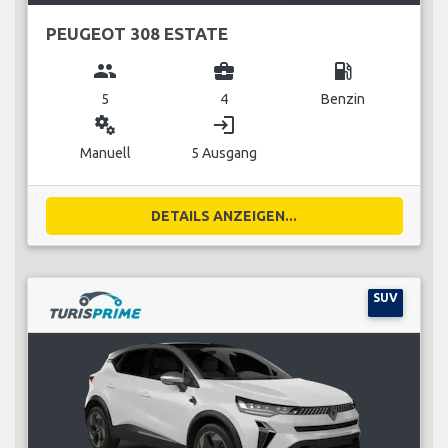
PEUGEOT 308 ESTATE
group
business_center
local_gas_station
5
4
Benzin
miscellaneous_services
login
Manuell
5 Ausgang
DETAILS ANZEIGEN...
SUV