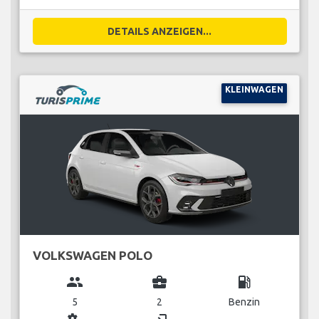
DETAILS ANZEIGEN...
KLEINWAGEN
VOLKSWAGEN POLO
group
business_center
local_gas_station
5
2
Benzin