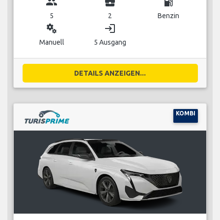
group
business_center
local_gas_station
5
2
Benzin
miscellaneous_services
login
Manuell
5 Ausgang
DETAILS ANZEIGEN...
KOMBI