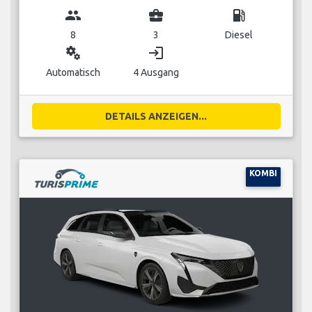
group
business_center
local_gas_station
8
3
Diesel
miscellaneous_services
login
Automatisch
4 Ausgang
DETAILS ANZEIGEN...
KOMBI