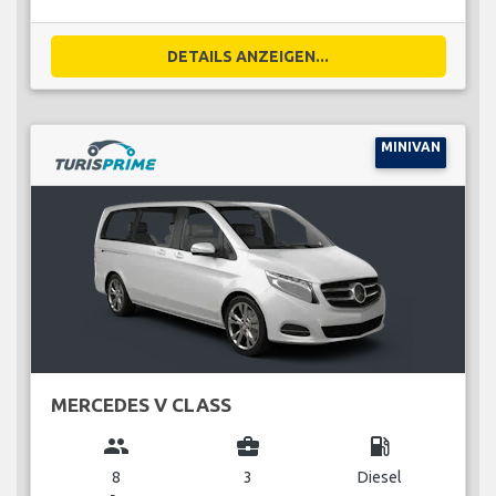
DETAILS ANZEIGEN...
MINIVAN
MERCEDES V CLASS
group
business_center
local_gas_station
8
3
Diesel