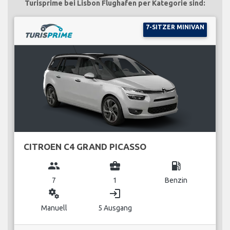
Turisprime bei Lisbon Flughafen per Kategorie sind:
7-SITZER MINIVAN
CITROEN C4 GRAND PICASSO
group
business_center
local_gas_station
7
1
Benzin
miscellaneous_services
login
Manuell
5 Ausgang