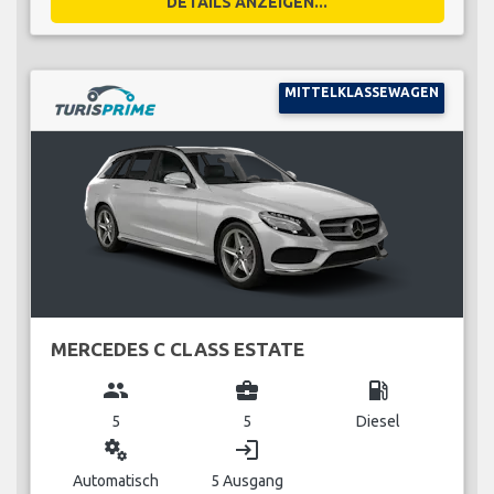
DETAILS ANZEIGEN...
MITTELKLASSEWAGEN
MERCEDES C CLASS ESTATE
group
business_center
local_gas_station
5
5
Diesel
miscellaneous_services
login
Automatisch
5 Ausgang