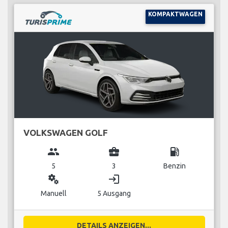
KOMPAKTWAGEN
VOLKSWAGEN GOLF
group
business_center
local_gas_station
5
3
Benzin
miscellaneous_services
login
Manuell
5 Ausgang
DETAILS ANZEIGEN...