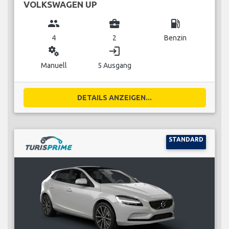
VOLKSWAGEN UP
group
business_center
local_gas_station
4
2
Benzin
miscellaneous_services
login
Manuell
5 Ausgang
DETAILS ANZEIGEN...
STANDARD