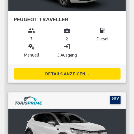
PEUGEOT TRAVELLER
group
business_center
local_gas_station
7
2
Diesel
miscellaneous_services
login
Manuell
5 Ausgang
DETAILS ANZEIGEN...
SUV