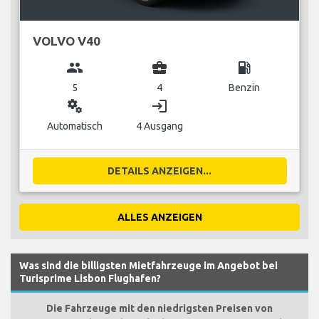
VOLVO V40
group
business_center
local_gas_station
5
4
Benzin
miscellaneous_services
login
Automatisch
4 Ausgang
DETAILS ANZEIGEN...
ALLES ANZEIGEN
Was sind die billigsten Mietfahrzeuge im Angebot bei
Turisprime Lisbon Flughafen?
Die Fahrzeuge mit den niedrigsten Preisen von