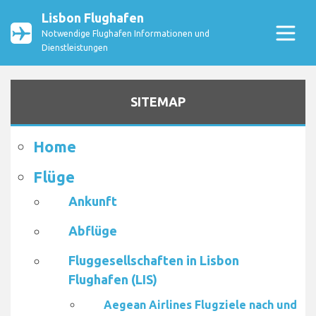
Lisbon Flughafen
Notwendige Flughafen Informationen und
Dienstleistungen
SITEMAP
Home
Flüge
Ankunft
Abflüge
Fluggesellschaften in Lisbon
Flughafen (LIS)
Aegean Airlines Flugziele nach und