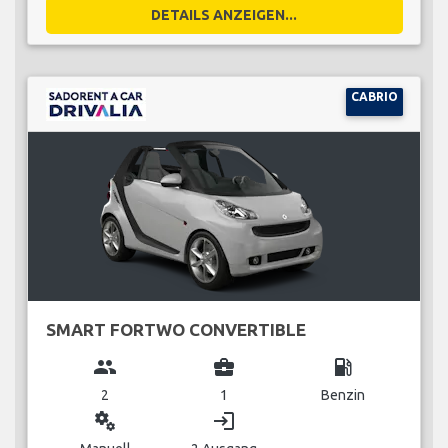
DETAILS ANZEIGEN...
CABRIO
SMART FORTWO CONVERTIBLE
group
business_center
local_gas_station
2
1
Benzin
miscellaneous_services
login