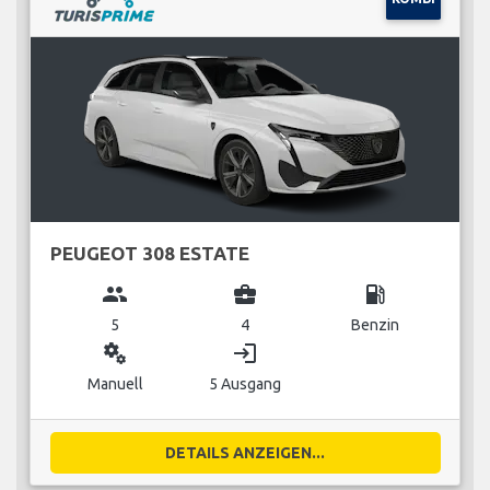
PEUGEOT 308 ESTATE
group
business_center
local_gas_station
5
4
Benzin
miscellaneous_services
login
Manuell
5 Ausgang
DETAILS ANZEIGEN...