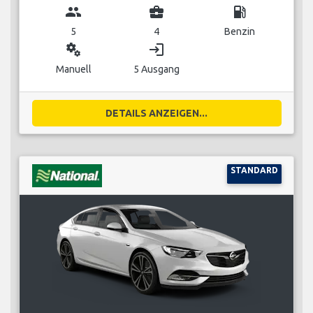
group
business_center
local_gas_station
5
4
Benzin
miscellaneous_services
login
Manuell
5 Ausgang
DETAILS ANZEIGEN...
STANDARD