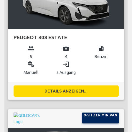
PEUGEOT 308 ESTATE
group
business_center
local_gas_station
5
4
Benzin
miscellaneous_services
login
Manuell
5 Ausgang
DETAILS ANZEIGEN...
9-SITZER MINIVAN