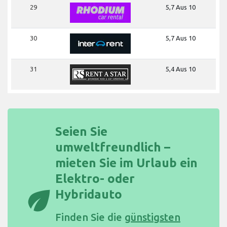
29
5,7 Aus 10
30
5,7 Aus 10
31
5,4 Aus 10
Seien Sie
umweltfreundlich –
mieten Sie im Urlaub ein
Elektro- oder
eco
Hybridauto
Finden Sie die
günstigsten