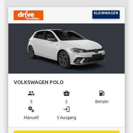
KLEINWAGEN
VOLKSWAGEN POLO
group
business_center
local_gas_station
5
2
Benzin
miscellaneous_services
login
Manuell
5 Ausgang