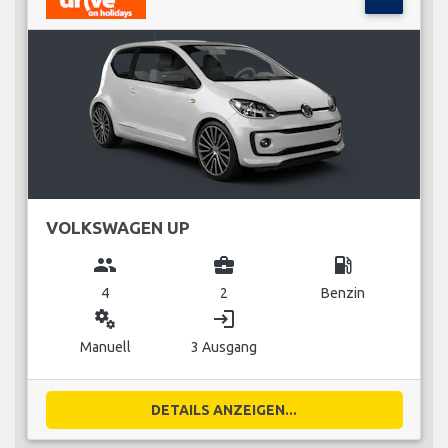
VOLKSWAGEN UP
group
business_center
local_gas_station
4
2
Benzin
miscellaneous_services
login
Manuell
3 Ausgang
DETAILS ANZEIGEN...