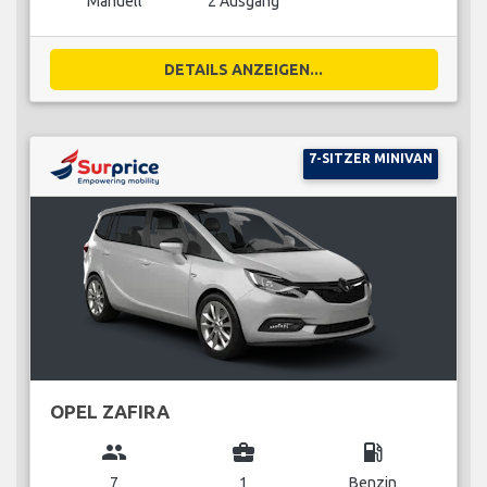
Manuell
2 Ausgang
DETAILS ANZEIGEN...
7-SITZER MINIVAN
OPEL ZAFIRA
group
business_center
local_gas_station
7
1
Benzin