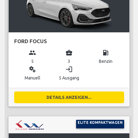
FORD FOCUS
group
business_center
local_gas_station
5
3
Benzin
miscellaneous_services
login
Manuell
5 Ausgang
DETAILS ANZEIGEN...
ELITE KOMPAKTWAGEN