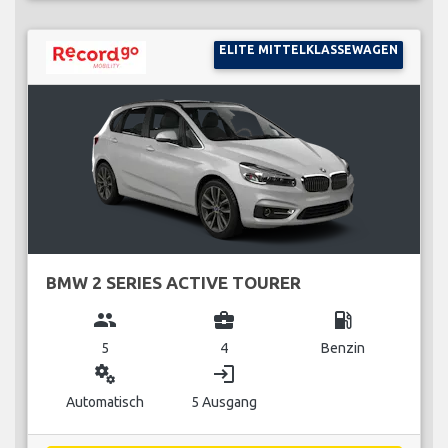
ELITE MITTELKLASSEWAGEN
BMW 2 SERIES ACTIVE TOURER
group
business_center
local_gas_station
5
4
Benzin
miscellaneous_services
login
Automatisch
5 Ausgang