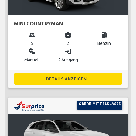
MINI COUNTRYMAN
group
business_center
local_gas_station
5
2
Benzin
miscellaneous_services
login
Manuell
5 Ausgang
DETAILS ANZEIGEN...
OBERE MITTELKLASSE