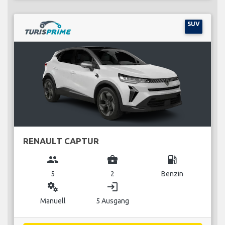
SUV
RENAULT CAPTUR
group
business_center
local_gas_station
5
2
Benzin
miscellaneous_services
login
Manuell
5 Ausgang