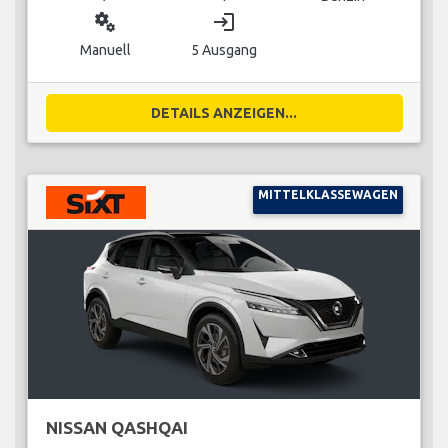
miscellaneous_services
login
Manuell
5 Ausgang
DETAILS ANZEIGEN...
MITTELKLASSEWAGEN
NISSAN QASHQAI