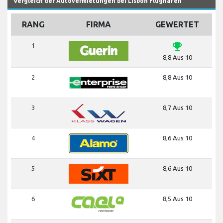
Vergleich der Autovermietungen bei Lisbon Flughafen
RANG
FIRMA
GEWERTET
emoji_events
1
8,8 Aus 10
2
8,8 Aus 10
3
8,7 Aus 10
4
8,6 Aus 10
5
8,6 Aus 10
6
8,5 Aus 10