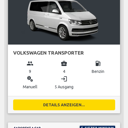
VOLKSWAGEN TRANSPORTER
group
business_center
local_gas_station
9
4
Benzin
miscellaneous_services
login
Manuell
5 Ausgang
DETAILS ANZEIGEN...