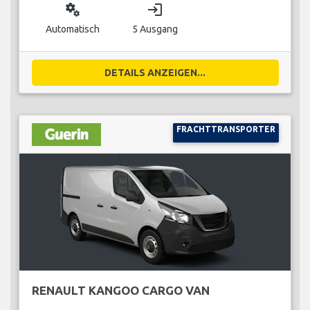
miscellaneous_services
login
Automatisch
5 Ausgang
DETAILS ANZEIGEN...
FRACHTTRANSPORTER
RENAULT KANGOO CARGO VAN