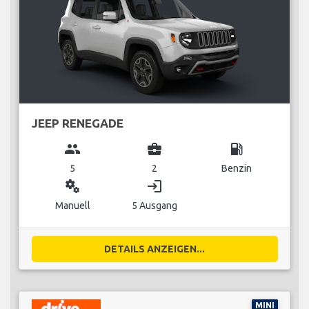
JEEP RENEGADE
group
business_center
local_gas_station
5
2
Benzin
miscellaneous_services
login
Manuell
5 Ausgang
DETAILS ANZEIGEN...
MINI