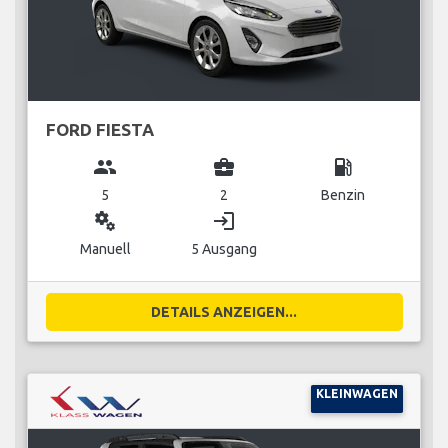
FORD FIESTA
group
business_center
local_gas_station
5
2
Benzin
miscellaneous_services
login
Manuell
5 Ausgang
DETAILS ANZEIGEN...
KLEINWAGEN