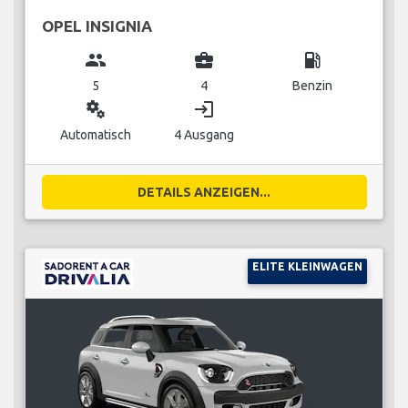
OPEL INSIGNIA
group
business_center
local_gas_station
5
4
Benzin
miscellaneous_services
login
Automatisch
4 Ausgang
DETAILS ANZEIGEN...
ELITE KLEINWAGEN