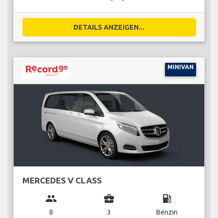
DETAILS ANZEIGEN...
MINIVAN
MERCEDES V CLASS
group
business_center
local_gas_station
8
3
Benzin