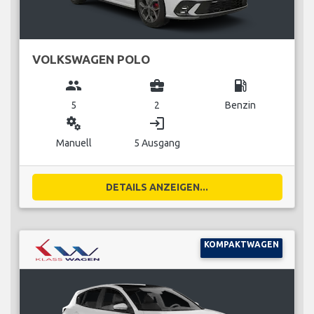
VOLKSWAGEN POLO
group
business_center
local_gas_station
5
2
Benzin
miscellaneous_services
login
Manuell
5 Ausgang
DETAILS ANZEIGEN...
KOMPAKTWAGEN