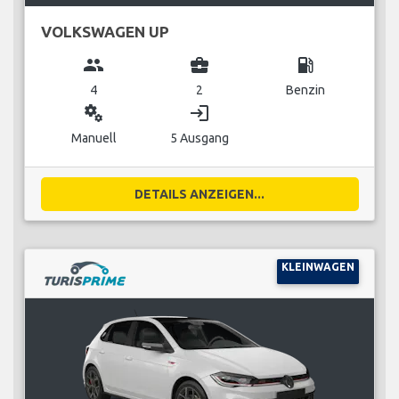
VOLKSWAGEN UP
group
business_center
local_gas_station
4
2
Benzin
miscellaneous_services
login
Manuell
5 Ausgang
DETAILS ANZEIGEN...
KLEINWAGEN