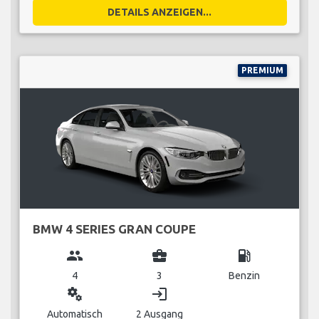
DETAILS ANZEIGEN...
PREMIUM
BMW 4 SERIES GRAN COUPE
group
business_center
local_gas_station
4
3
Benzin
miscellaneous_services
login
Automatisch
2 Ausgang