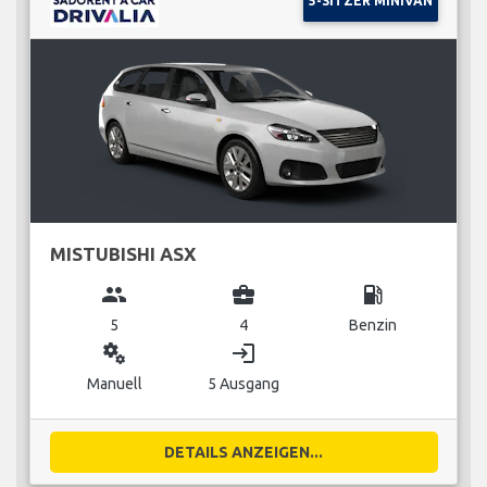
5-SITZER MINIVAN
MISTUBISHI ASX
group
business_center
local_gas_station
5
4
Benzin
miscellaneous_services
login
Manuell
5 Ausgang
DETAILS ANZEIGEN...