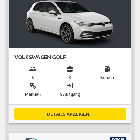
VOLKSWAGEN GOLF
group
business_center
local_gas_station
5
3
Benzin
miscellaneous_services
login
Manuell
5 Ausgang
DETAILS ANZEIGEN...
KOMBI