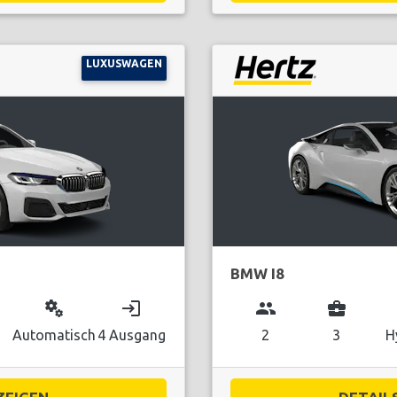
LUXUSWAGEN
BMW I8
miscellaneous_services
login
group
business_center
Automatisch
4 Ausgang
2
3
H