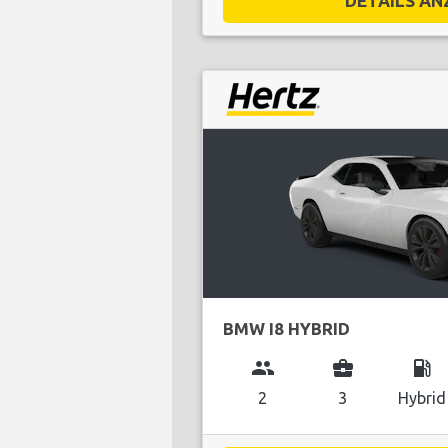
DETAILS ANZ
BMW I8 HYBRID
group
business_center
local_gas_station
2
3
Hybrid