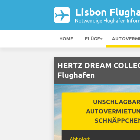
Lisbon Flugh
Notwendige Flughafen Infor
HOME
FLÜGE
AUTOVERM
HERTZ DREAM COLLECT
Flughafen
UNSCHLAGBA
AUTOVERMIETUN
SCHNÄPPCHE
Abholort