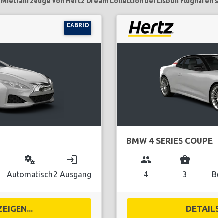
 Mietfahrzeuge von Hertz Dream Collection bei Lisbon Flughafen s
CABRIO
BMW 4 SERIES COUPE
miscellaneous_services
login
group
business_center
Automatisch
2 Ausgang
4
3
B
EIGEN...
DETAILS