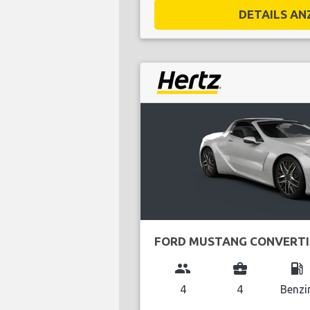
DETAILS ANZ
FORD MUSTANG CONVERTI
group
business_center
local_gas_station
4
4
Benzi