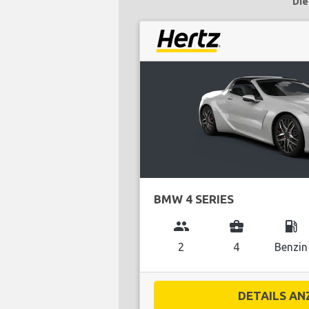
Die
BMW 4 SERIES
group
business_center
local_gas_station
2
4
Benzin
DETAILS ANZ