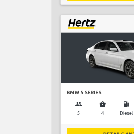
BMW 5 SERIES
group
business_center
local_gas_station
5
4
Diesel