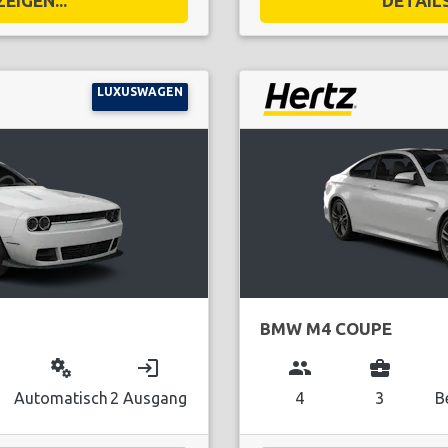
EIGEN...
DETAILS
LUXUSWAGEN
BMW M4 COUPE
miscellaneous_services
login
group
business_center
Automatisch
2 Ausgang
4
3
B