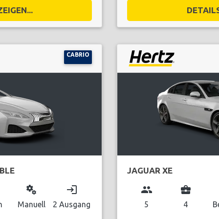
EIGEN...
DETAILS
CABRIO
BLE
JAGUAR XE
miscellaneous_services
login
group
business_center
n
Manuell
2 Ausgang
5
4
B