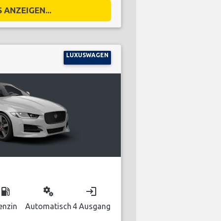
 ANZEIGEN...
LUXUSWAGEN
local_gas_station
miscellaneous_services
login
enzin
Automatisch
4 Ausgang