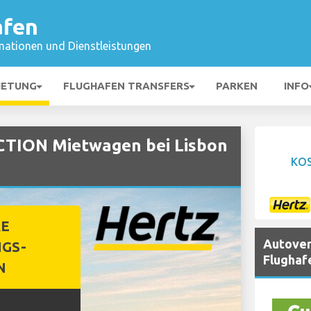
afen
mationen und Dienstleistungen
IETUNG
FLUGHAFEN TRANSFERS
PARKEN
INFO
ION Mietwagen bei Lisbon
KO
RE
Autover
GS-
Flughaf
N