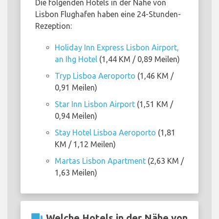
Die folgenden Hotels in der Nähe von
Lisbon Flughafen haben eine 24-Stunden-
Rezeption:
Holiday Inn Express Lisbon Airport,
an Ihg Hotel
(1,44 KM / 0,89 Meilen)
Tryp Lisboa Aeroporto
(1,46 KM /
0,91 Meilen)
Star Inn Lisbon Airport
(1,51 KM /
0,94 Meilen)
Stay Hotel Lisboa Aeroporto
(1,81
KM / 1,12 Meilen)
Martas Lisbon Apartment
(2,63 KM /
1,63 Meilen)
question_answer
Welche Hotels in der Nähe von