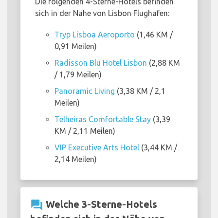
Die folgenden 4-Sterne-Hotels befinden
sich in der Nähe von Lisbon Flughafen:
Tryp Lisboa Aeroporto
(1,46 KM /
0,91 Meilen)
Radisson Blu Hotel Lisbon
(2,88 KM
/ 1,79 Meilen)
Panoramic Living
(3,38 KM / 2,1
Meilen)
Telheiras Comfortable Stay
(3,39
KM / 2,11 Meilen)
VIP Executive Arts Hotel
(3,44 KM /
2,14 Meilen)
question_answer
Welche 3-Sterne-Hotels