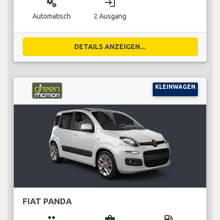
miscellaneous_services
login
Automatisch
2 Ausgang
DETAILS ANZEIGEN...
KLEINWAGEN
FIAT PANDA
group
business_center
local_gas_station