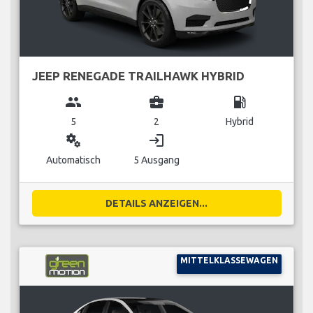
JEEP RENEGADE TRAILHAWK HYBRID
group
business_center
local_gas_station
5
2
Hybrid
miscellaneous_services
login
Automatisch
5 Ausgang
DETAILS ANZEIGEN...
MITTELKLASSEWAGEN