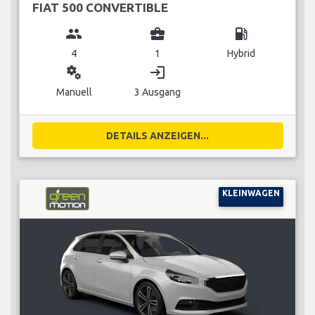
FIAT 500 CONVERTIBLE
group
business_center
local_gas_station
4
1
Hybrid
miscellaneous_services
login
Manuell
3 Ausgang
DETAILS ANZEIGEN...
KLEINWAGEN