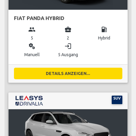
FIAT PANDA HYBRID
group
business_center
local_gas_station
5
2
Hybrid
miscellaneous_services
login
Manuell
5 Ausgang
DETAILS ANZEIGEN...
SUV