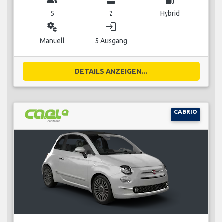
5
2
Hybrid
miscellaneous_services
login
Manuell
5 Ausgang
DETAILS ANZEIGEN...
CABRIO