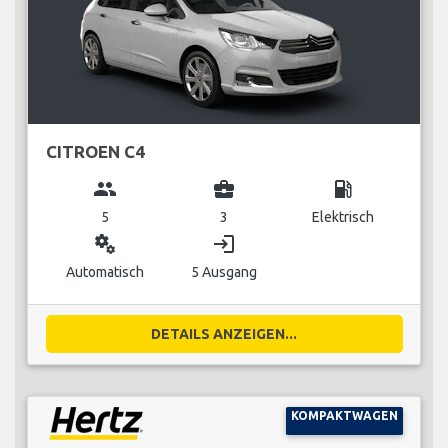
CITROEN C4
group
business_center
local_gas_station
5
3
Elektrisch
miscellaneous_services
login
Automatisch
5 Ausgang
DETAILS ANZEIGEN...
KOMPAKTWAGEN