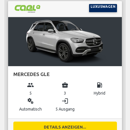
LUXUSWAGEN
MERCEDES GLE
group
business_center
local_gas_station
5
3
Hybrid
miscellaneous_services
login
Automatisch
5 Ausgang
DETAILS ANZEIGEN...