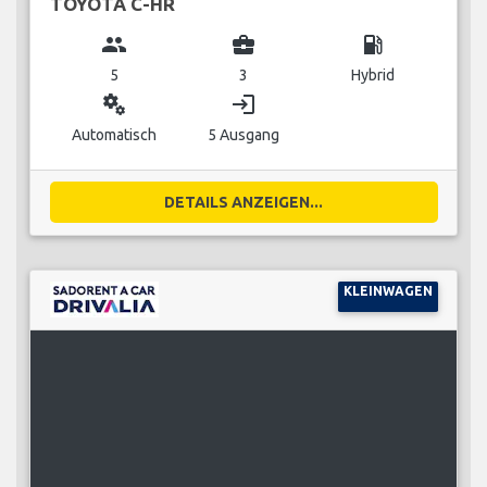
TOYOTA C-HR
group
business_center
local_gas_station
5
3
Hybrid
miscellaneous_services
login
Automatisch
5 Ausgang
DETAILS ANZEIGEN...
KLEINWAGEN