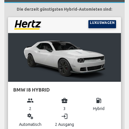
Die derzeit günstigsten Hybrid-Automieten sind:
LUXUSWAGEN
BMW I8 HYBRID
group
business_center
local_gas_station
2
3
Hybrid
miscellaneous_services
login
Automatisch
2 Ausgang