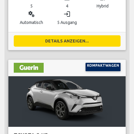
5
4
Hybrid
miscellaneous_services
login
Automatisch
5 Ausgang
DETAILS ANZEIGEN...
KOMPAKTWAGEN