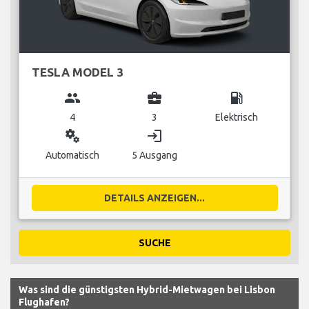
TESLA MODEL 3
group
business_center
local_gas_station
4
3
Elektrisch
miscellaneous_services
login
Automatisch
5 Ausgang
DETAILS ANZEIGEN...
SUCHE
Was sind die günstigsten Hybrid-Mietwagen bei Lisbon
Flughafen?