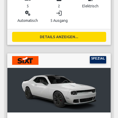
5
2
Elektrisch
miscellaneous_services
login
Automatisch
5 Ausgang
DETAILS ANZEIGEN...
SPEZIAL