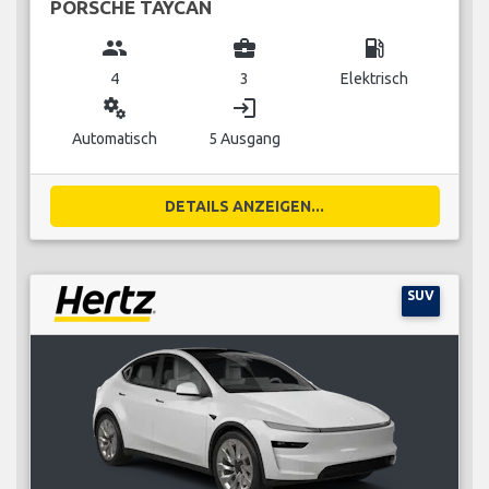
PORSCHE TAYCAN
group
business_center
local_gas_station
4
3
Elektrisch
miscellaneous_services
login
Automatisch
5 Ausgang
DETAILS ANZEIGEN...
SUV