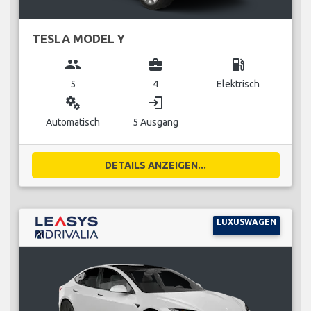
TESLA MODEL Y
group
business_center
local_gas_station
5
4
Elektrisch
miscellaneous_services
login
Automatisch
5 Ausgang
DETAILS ANZEIGEN...
LUXUSWAGEN