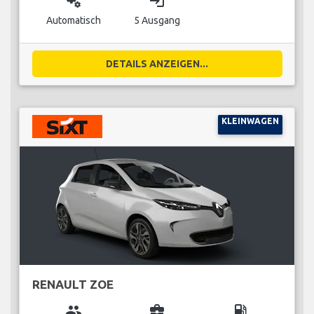
miscellaneous_services
login
Automatisch
5 Ausgang
DETAILS ANZEIGEN...
KLEINWAGEN
RENAULT ZOE
group
business_center
local_gas_station