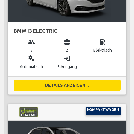
BMW I3 ELECTRIC
group
business_center
local_gas_station
5
2
Elektrisch
miscellaneous_services
login
Automatisch
5 Ausgang
DETAILS ANZEIGEN...
KOMPAKTWAGEN