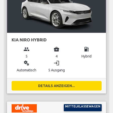
KIA NIRO HYBRID
group
business_center
local_gas_station
5
4
Hybrid
miscellaneous_services
login
Automatisch
5 Ausgang
DETAILS ANZEIGEN...
MITTELKLASSEWAGEN