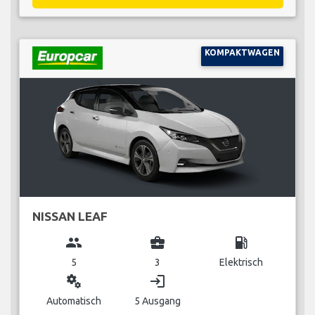
KOMPAKTWAGEN
NISSAN LEAF
group
business_center
local_gas_station
5
3
Elektrisch
miscellaneous_services
login
Automatisch
5 Ausgang