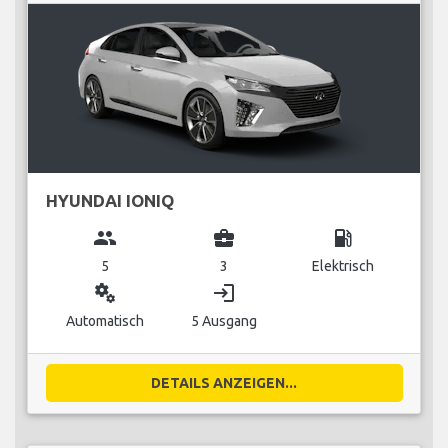
HYUNDAI IONIQ
group
business_center
local_gas_station
5
3
Elektrisch
miscellaneous_services
login
Automatisch
5 Ausgang
DETAILS ANZEIGEN...