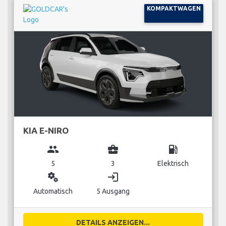
KOMPAKTWAGEN
KIA E-NIRO
group
business_center
local_gas_station
5
3
Elektrisch
miscellaneous_services
login
Automatisch
5 Ausgang
DETAILS ANZEIGEN...