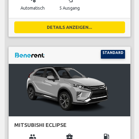
Automatisch
5 Ausgang
DETAILS ANZEIGEN...
STANDARD
MITSUBISHI ECLIPSE
group
business_center
local_gas_station