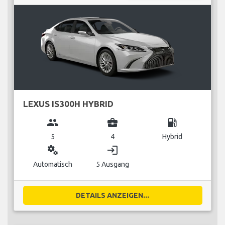
LEXUS IS300H HYBRID
group
business_center
local_gas_station
5
4
Hybrid
miscellaneous_services
login
Automatisch
5 Ausgang
DETAILS ANZEIGEN...