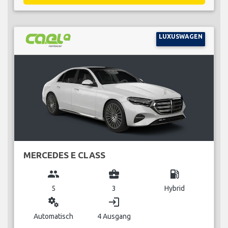
LUXUSWAGEN
MERCEDES E CLASS
group
business_center
local_gas_station
5
3
Hybrid
miscellaneous_services
login
Automatisch
4 Ausgang