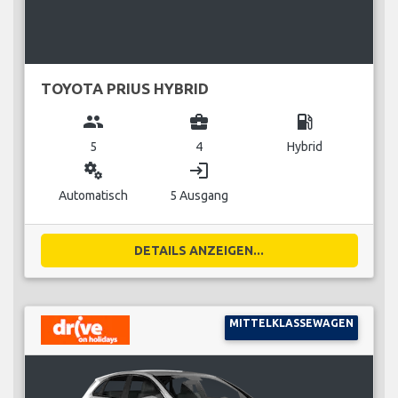
TOYOTA PRIUS HYBRID
group
business_center
local_gas_station
5
4
Hybrid
miscellaneous_services
login
Automatisch
5 Ausgang
DETAILS ANZEIGEN...
MITTELKLASSEWAGEN