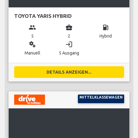
TOYOTA YARIS HYBRID
group
business_center
local_gas_station
5
2
Hybrid
miscellaneous_services
login
Manuell
5 Ausgang
DETAILS ANZEIGEN...
MITTELKLASSEWAGEN