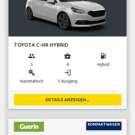
TOYOTA C-HR HYBRID
group
business_center
local_gas_station
5
4
Hybrid
miscellaneous_services
login
Automatisch
5 Ausgang
DETAILS ANZEIGEN...
KOMPAKTWAGEN