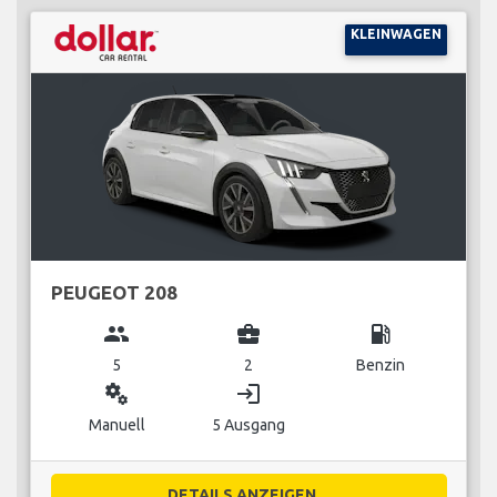
KLEINWAGEN
PEUGEOT 208
group
business_center
local_gas_station
5
2
Benzin
miscellaneous_services
login
Manuell
5 Ausgang
DETAILS ANZEIGEN...