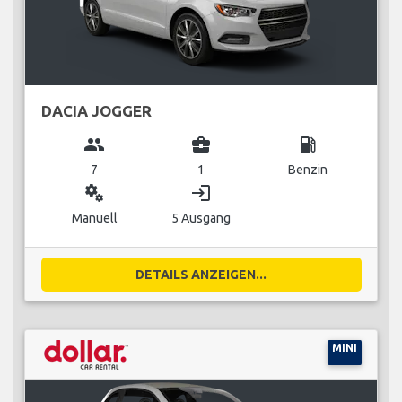
DACIA JOGGER
group
business_center
local_gas_station
7
1
Benzin
miscellaneous_services
login
Manuell
5 Ausgang
DETAILS ANZEIGEN...
MINI