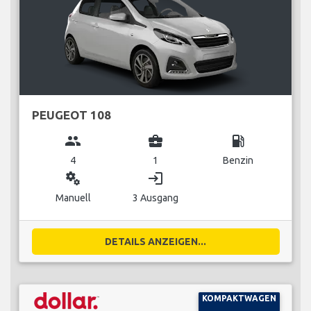
PEUGEOT 108
group
business_center
local_gas_station
4
1
Benzin
miscellaneous_services
login
Manuell
3 Ausgang
DETAILS ANZEIGEN...
KOMPAKTWAGEN