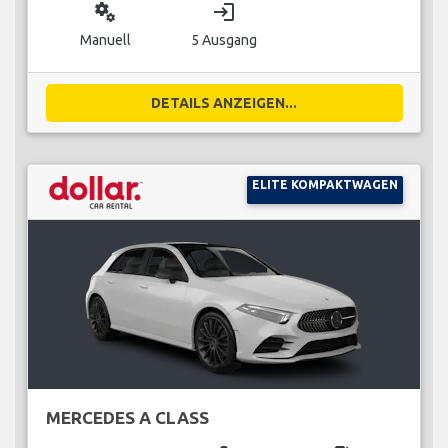
miscellaneous_services
login
Manuell
5 Ausgang
DETAILS ANZEIGEN...
ELITE KOMPAKTWAGEN
MERCEDES A CLASS