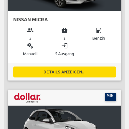
NISSAN MICRA
group
business_center
local_gas_station
5
2
Benzin
miscellaneous_services
login
Manuell
5 Ausgang
DETAILS ANZEIGEN...
MINI