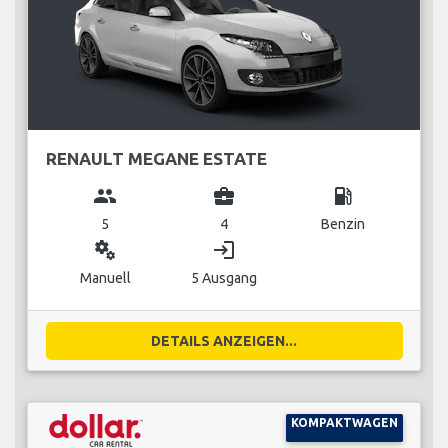
RENAULT MEGANE ESTATE
group
business_center
local_gas_station
5
4
Benzin
miscellaneous_services
login
Manuell
5 Ausgang
DETAILS ANZEIGEN...
KOMPAKTWAGEN