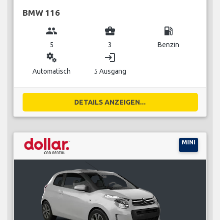
BMW 116
group
business_center
local_gas_station
5
3
Benzin
miscellaneous_services
login
Automatisch
5 Ausgang
DETAILS ANZEIGEN...
MINI