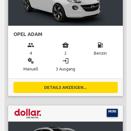
OPEL ADAM
group
business_center
local_gas_station
4
2
Benzin
miscellaneous_services
login
Manuell
3 Ausgang
DETAILS ANZEIGEN...
MINI