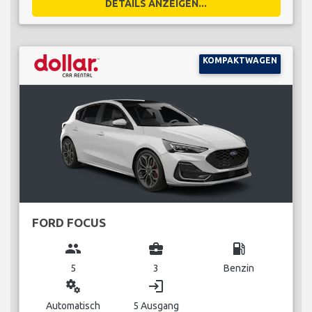
DETAILS ANZEIGEN...
KOMPAKTWAGEN
FORD FOCUS
group
business_center
local_gas_station
5
3
Benzin
miscellaneous_services
login
Automatisch
5 Ausgang