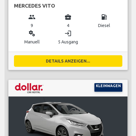
MERCEDES VITO
group
business_center
local_gas_station
9
4
Diesel
miscellaneous_services
login
Manuell
5 Ausgang
DETAILS ANZEIGEN...
KLEINWAGEN