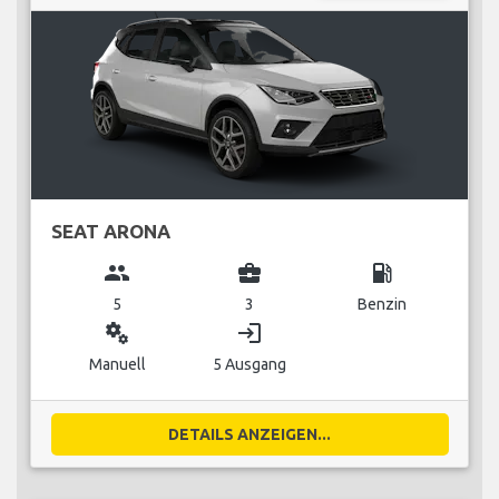
SEAT ARONA
group
business_center
local_gas_station
5
3
Benzin
miscellaneous_services
login
Manuell
5 Ausgang
DETAILS ANZEIGEN...