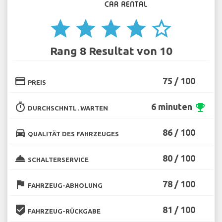
star
star
star
star
star_border
Rang 8 Resultat von 10
credit_card
75 / 100
PREIS
timer
6 minuten
emoji_events
DURCHSCHNTL. WARTEN
directions_car
86 / 100
QUALITÄT DES FAHRZEUGES
room_service
80 / 100
SCHALTERSERVICE
flag
78 / 100
FAHRZEUG-ABHOLUNG
beenhere
81 / 100
FAHRZEUG-RÜCKGABE