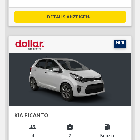
DETAILS ANZEIGEN...
MINI
KIA PICANTO
group
business_center
local_gas_station
4
2
Benzin