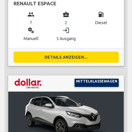
RENAULT ESPACE
group
business_center
local_gas_station
7
2
Diesel
miscellaneous_services
login
Manuell
5 Ausgang
DETAILS ANZEIGEN...
MITTELKLASSEWAGEN