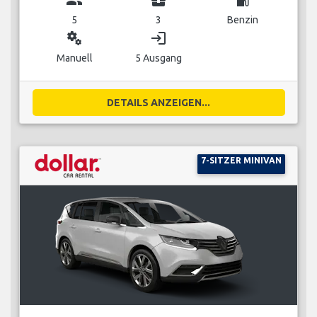
5
3
Benzin
miscellaneous_services
login
Manuell
5 Ausgang
DETAILS ANZEIGEN...
7-SITZER MINIVAN