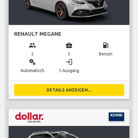
RENAULT MEGANE
group
business_center
local_gas_station
5
3
Benzin
miscellaneous_services
login
Automatisch
5 Ausgang
DETAILS ANZEIGEN...
KOMBI