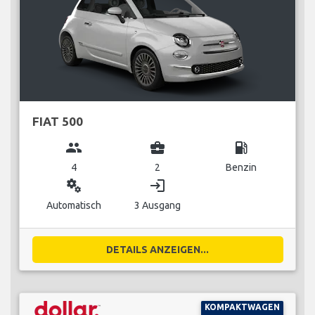
FIAT 500
group
business_center
local_gas_station
4
2
Benzin
miscellaneous_services
login
Automatisch
3 Ausgang
DETAILS ANZEIGEN...
KOMPAKTWAGEN