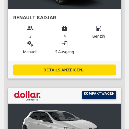
RENAULT KADJAR
group
business_center
local_gas_station
5
4
Benzin
miscellaneous_services
login
Manuell
5 Ausgang
DETAILS ANZEIGEN...
KOMPAKTWAGEN