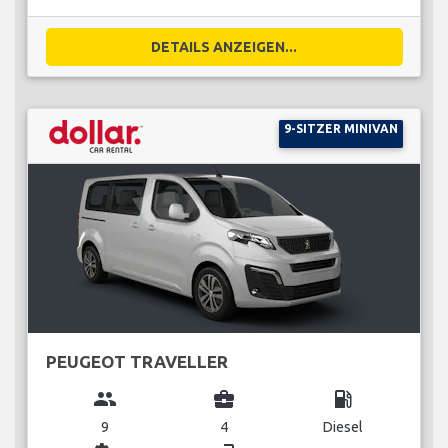
DETAILS ANZEIGEN...
9-SITZER MINIVAN
PEUGEOT TRAVELLER
group
business_center
local_gas_station
9
4
Diesel