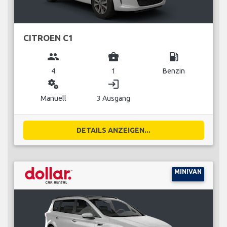
CITROEN C1
group
business_center
local_gas_station
4
1
Benzin
miscellaneous_services
login
Manuell
3 Ausgang
DETAILS ANZEIGEN...
MINIVAN