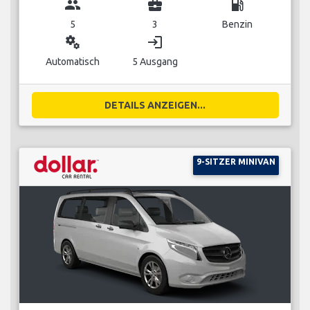
group
business_center
local_gas_station
5
3
Benzin
miscellaneous_services
login
Automatisch
5 Ausgang
DETAILS ANZEIGEN...
9-SITZER MINIVAN