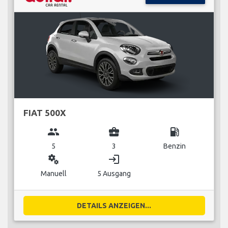
FIAT 500X
group
business_center
local_gas_station
5
3
Benzin
miscellaneous_services
login
Manuell
5 Ausgang
DETAILS ANZEIGEN...