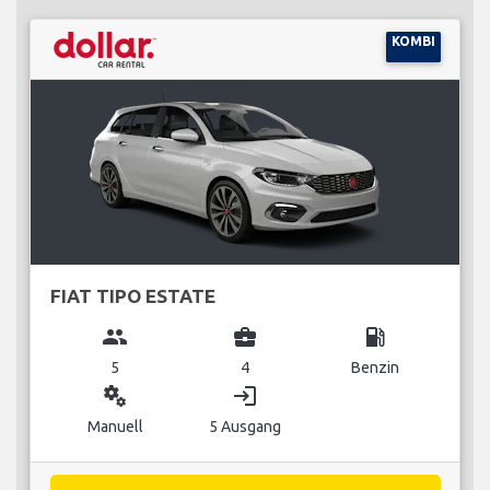
KOMBI
FIAT TIPO ESTATE
group
business_center
local_gas_station
5
4
Benzin
miscellaneous_services
login
Manuell
5 Ausgang