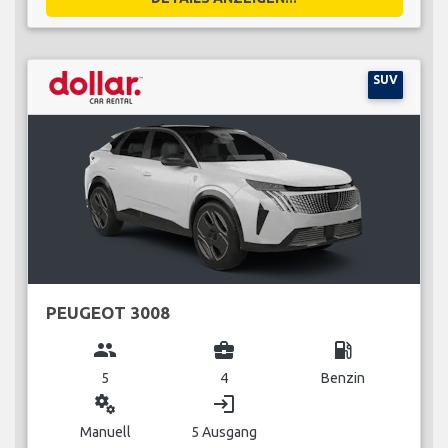
SUV
PEUGEOT 3008
group
business_center
local_gas_station
5
4
Benzin
miscellaneous_services
login
Manuell
5 Ausgang