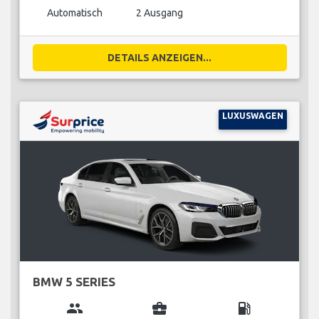
Automatisch
2 Ausgang
DETAILS ANZEIGEN...
LUXUSWAGEN
BMW 5 SERIES
group
business_center
local_gas_station