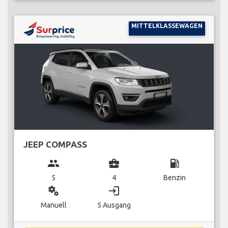
MITTELKLASSEWAGEN
JEEP COMPASS
group
business_center
local_gas_station
5
4
Benzin
miscellaneous_services
login
Manuell
5 Ausgang