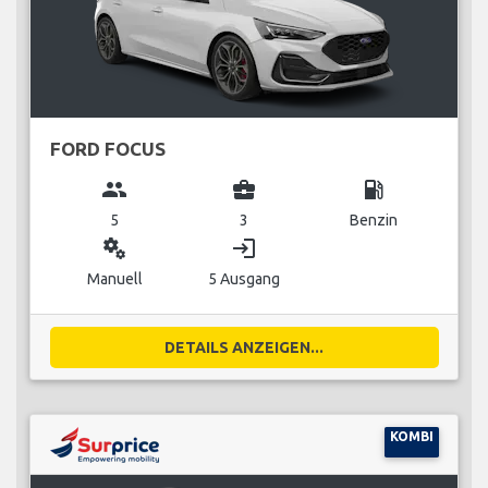
FORD FOCUS
group
business_center
local_gas_station
5
3
Benzin
miscellaneous_services
login
Manuell
5 Ausgang
DETAILS ANZEIGEN...
KOMBI