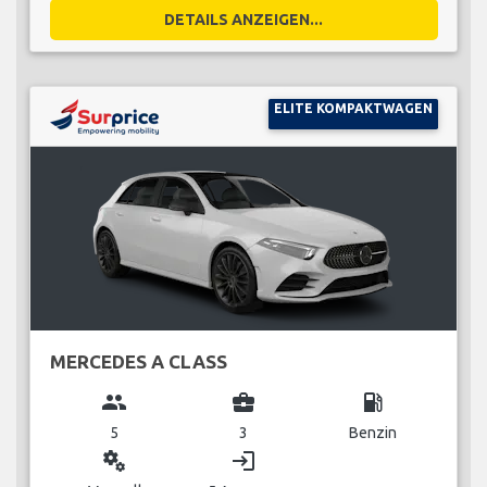
DETAILS ANZEIGEN...
ELITE KOMPAKTWAGEN
MERCEDES A CLASS
group
business_center
local_gas_station
5
3
Benzin
miscellaneous_services
login