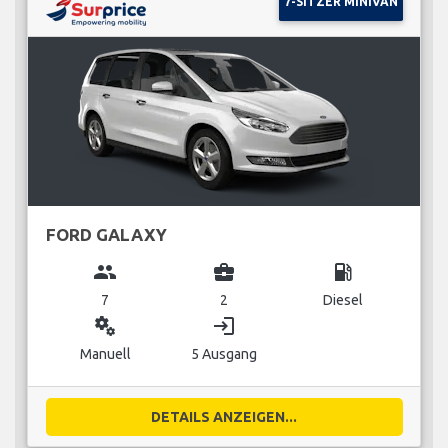
7-SITZER MINIVAN
FORD GALAXY
group
business_center
local_gas_station
7
2
Diesel
miscellaneous_services
login
Manuell
5 Ausgang
DETAILS ANZEIGEN...