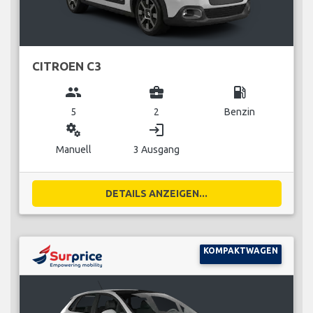
CITROEN C3
group
business_center
local_gas_station
5
2
Benzin
miscellaneous_services
login
Manuell
3 Ausgang
DETAILS ANZEIGEN...
KOMPAKTWAGEN