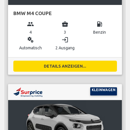
BMW M4 COUPE
group
business_center
local_gas_station
4
3
Benzin
miscellaneous_services
login
Automatisch
2 Ausgang
DETAILS ANZEIGEN...
KLEINWAGEN