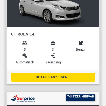
CITROEN C4
group
business_center
local_gas_station
5
3
Benzin
miscellaneous_services
login
Automatisch
5 Ausgang
DETAILS ANZEIGEN...
7-SITZER MINIVAN