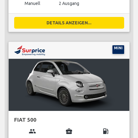
Manuell
2 Ausgang
DETAILS ANZEIGEN...
MINI
FIAT 500
group
business_center
local_gas_station