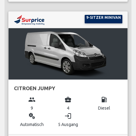
9-SITZER MINIVAN
CITROEN JUMPY
group
business_center
local_gas_station
9
4
Diesel
miscellaneous_services
login
Automatisch
5 Ausgang