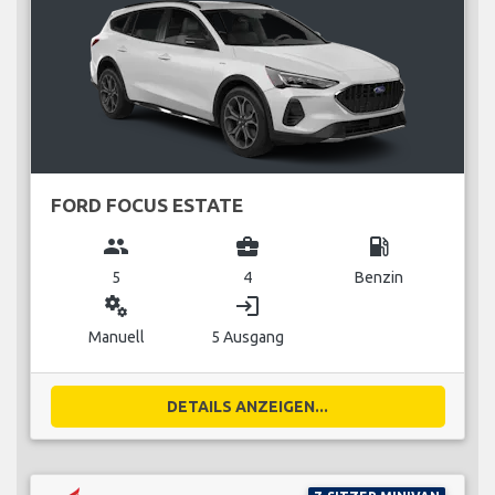
FORD FOCUS ESTATE
group
business_center
local_gas_station
5
4
Benzin
miscellaneous_services
login
Manuell
5 Ausgang
DETAILS ANZEIGEN...