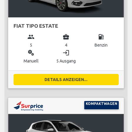
FIAT TIPO ESTATE
group
business_center
local_gas_station
5
4
Benzin
miscellaneous_services
login
Manuell
5 Ausgang
DETAILS ANZEIGEN...
KOMPAKTWAGEN