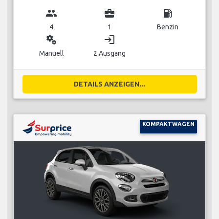
group
business_center
local_gas_station
4
1
Benzin
miscellaneous_services
login
Manuell
2 Ausgang
DETAILS ANZEIGEN...
KOMPAKTWAGEN