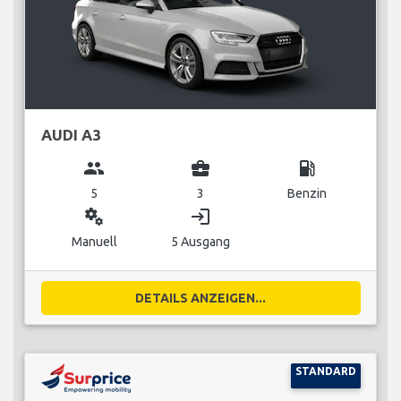
AUDI A3
group
business_center
local_gas_station
5
3
Benzin
miscellaneous_services
login
Manuell
5 Ausgang
DETAILS ANZEIGEN...
STANDARD