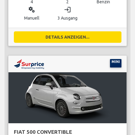
4
2
Benzin
miscellaneous_services
login
Manuell
3 Ausgang
DETAILS ANZEIGEN...
MINI
FIAT 500 CONVERTIBLE