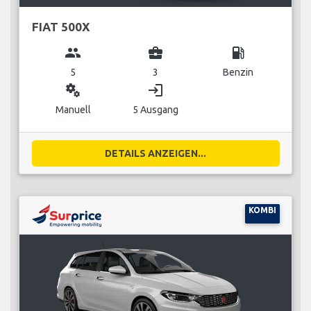
FIAT 500X
group
business_center
local_gas_station
5
3
Benzin
miscellaneous_services
login
Manuell
5 Ausgang
DETAILS ANZEIGEN...
KOMBI