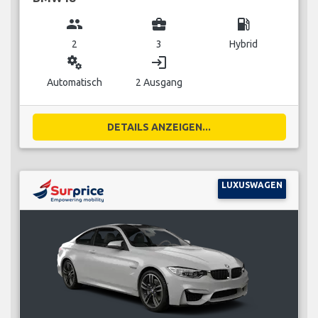
group
business_center
local_gas_station
2
3
Hybrid
miscellaneous_services
login
Automatisch
2 Ausgang
DETAILS ANZEIGEN...
LUXUSWAGEN