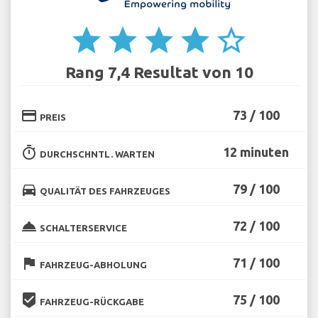
star
star
star
star
star_border
Rang 7,4 Resultat von 10
credit_card
73 / 100
PREIS
timer
12 minuten
DURCHSCHNTL. WARTEN
directions_car
79 / 100
QUALITÄT DES FAHRZEUGES
room_service
72 / 100
SCHALTERSERVICE
flag
71 / 100
FAHRZEUG-ABHOLUNG
beenhere
75 / 100
FAHRZEUG-RÜCKGABE