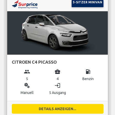
5-SITZER MINIVAN
CITROEN C4 PICASSO
group
business_center
local_gas_station
5
4
Benzin
miscellaneous_services
login
Manuell
5 Ausgang
DETAILS ANZEIGEN...