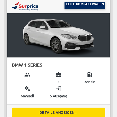
ELITE KOMPAKTWAGEN
BMW 1 SERIES
group
business_center
local_gas_station
5
3
Benzin
miscellaneous_services
login
Manuell
5 Ausgang
DETAILS ANZEIGEN...