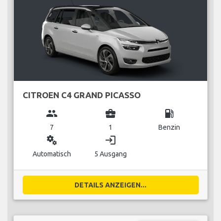
CITROEN C4 GRAND PICASSO
group
business_center
local_gas_station
7
1
Benzin
miscellaneous_services
login
Automatisch
5 Ausgang
DETAILS ANZEIGEN...