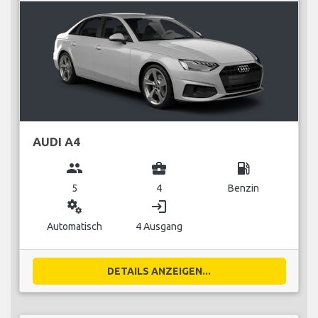
AUDI A4
group
business_center
local_gas_station
5
4
Benzin
miscellaneous_services
login
Automatisch
4 Ausgang
DETAILS ANZEIGEN...