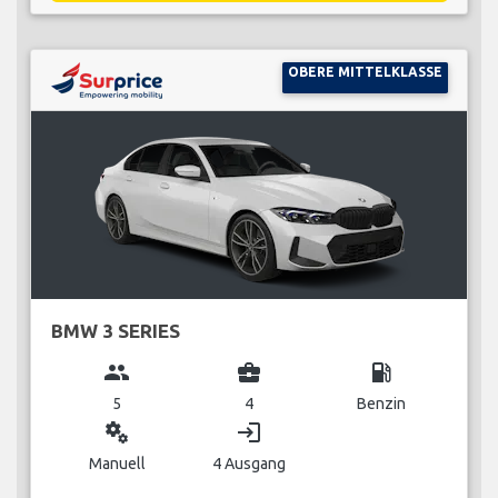
OBERE MITTELKLASSE
BMW 3 SERIES
group
business_center
local_gas_station
5
4
Benzin
miscellaneous_services
login
Manuell
4 Ausgang