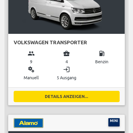
VOLKSWAGEN TRANSPORTER
group
business_center
local_gas_station
9
4
Benzin
miscellaneous_services
login
Manuell
5 Ausgang
DETAILS ANZEIGEN...
MINI