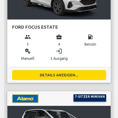
FORD FOCUS ESTATE
group
business_center
local_gas_station
5
4
Benzin
miscellaneous_services
login
Manuell
5 Ausgang
DETAILS ANZEIGEN...
7-SITZER MINIVAN