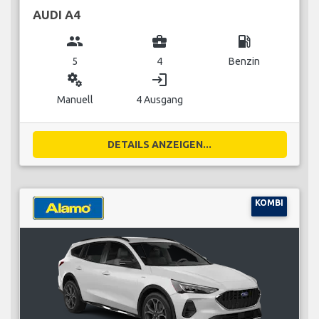
AUDI A4
group
business_center
local_gas_station
5
4
Benzin
miscellaneous_services
login
Manuell
4 Ausgang
DETAILS ANZEIGEN...
KOMBI