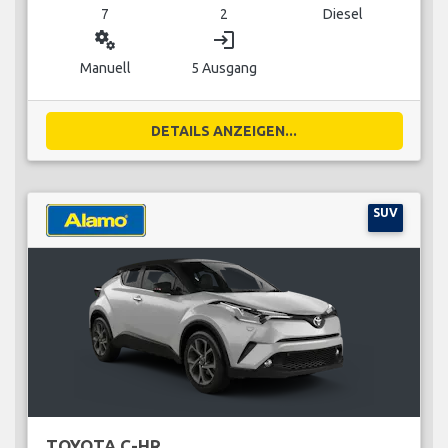
7
2
Diesel
miscellaneous_services
login
Manuell
5 Ausgang
DETAILS ANZEIGEN...
SUV
TOYOTA C-HR