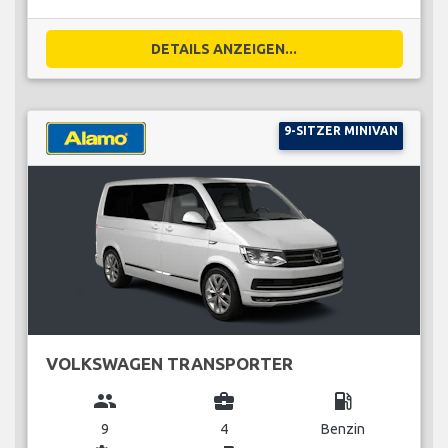
DETAILS ANZEIGEN...
9-SITZER MINIVAN
VOLKSWAGEN TRANSPORTER
group
business_center
local_gas_station
9
4
Benzin