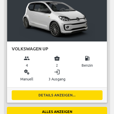
VOLKSWAGEN UP
group
business_center
local_gas_station
4
2
Benzin
miscellaneous_services
login
Manuell
3 Ausgang
DETAILS ANZEIGEN...
ALLES ANZEIGEN