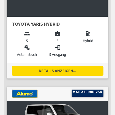
TOYOTA YARIS HYBRID
group
business_center
local_gas_station
5
2
Hybrid
miscellaneous_services
login
Automatisch
5 Ausgang
DETAILS ANZEIGEN...
9-SITZER MINIVAN