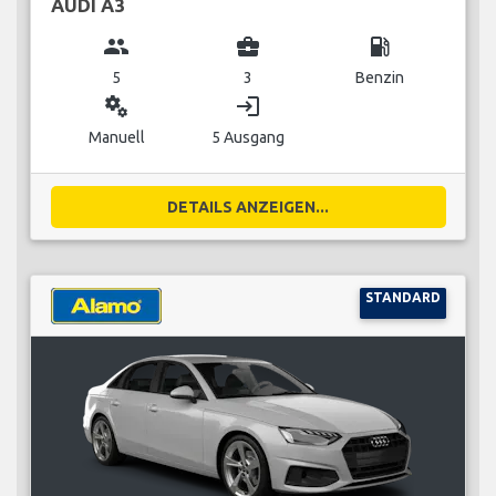
AUDI A3
group
business_center
local_gas_station
5
3
Benzin
miscellaneous_services
login
Manuell
5 Ausgang
DETAILS ANZEIGEN...
STANDARD