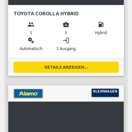
TOYOTA COROLLA HYBRID
group
business_center
local_gas_station
5
3
Hybrid
miscellaneous_services
login
Automatisch
5 Ausgang
DETAILS ANZEIGEN...
KLEINWAGEN