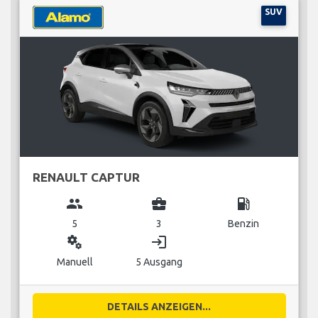
SUV
RENAULT CAPTUR
group
business_center
local_gas_station
5
3
Benzin
miscellaneous_services
login
Manuell
5 Ausgang
DETAILS ANZEIGEN...