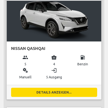
NISSAN QASHQAI
group
business_center
local_gas_station
5
4
Benzin
miscellaneous_services
login
Manuell
5 Ausgang
DETAILS ANZEIGEN...