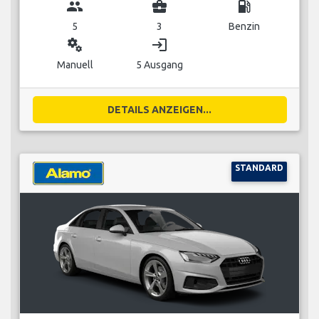
group
business_center
local_gas_station
5
3
Benzin
miscellaneous_services
login
Manuell
5 Ausgang
DETAILS ANZEIGEN...
STANDARD