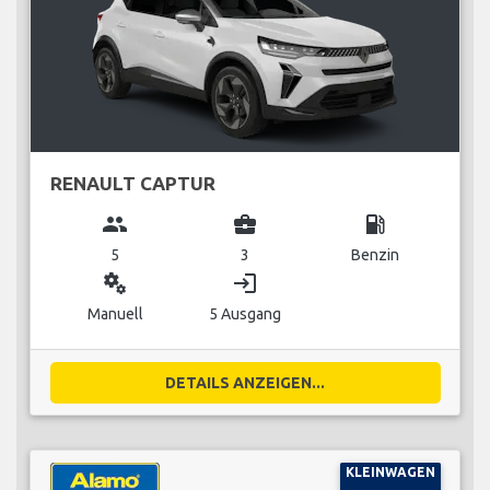
RENAULT CAPTUR
group
business_center
local_gas_station
5
3
Benzin
miscellaneous_services
login
Manuell
5 Ausgang
DETAILS ANZEIGEN...
KLEINWAGEN