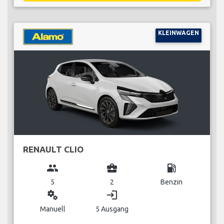
KLEINWAGEN
RENAULT CLIO
group
business_center
local_gas_station
5
2
Benzin
miscellaneous_services
login
Manuell
5 Ausgang