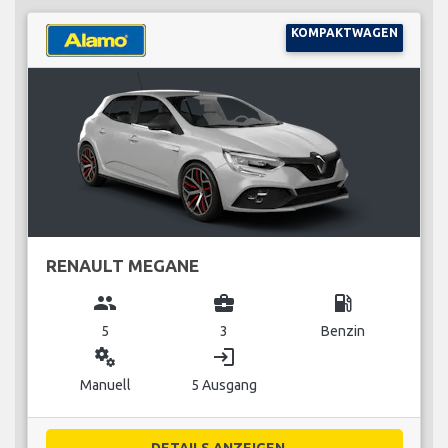
KOMPAKTWAGEN
RENAULT MEGANE
group
business_center
local_gas_station
5
3
Benzin
miscellaneous_services
login
Manuell
5 Ausgang
DETAILS ANZEIGEN...