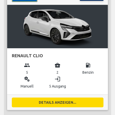
RENAULT CLIO
group
business_center
local_gas_station
5
2
Benzin
miscellaneous_services
login
Manuell
5 Ausgang
DETAILS ANZEIGEN...