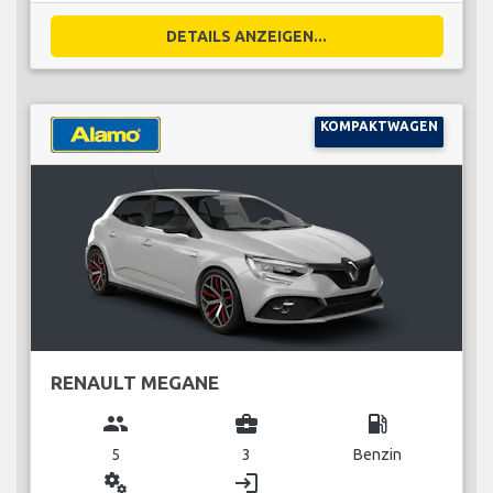
DETAILS ANZEIGEN...
KOMPAKTWAGEN
RENAULT MEGANE
group
business_center
local_gas_station
5
3
Benzin
miscellaneous_services
login