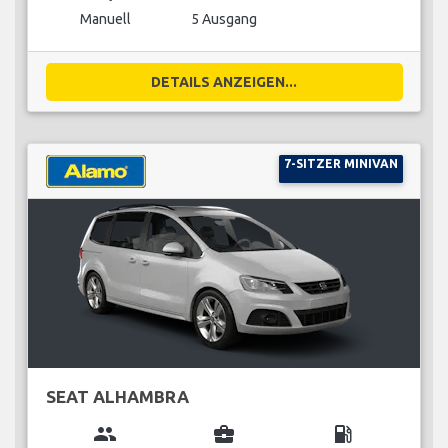
Manuell
5 Ausgang
DETAILS ANZEIGEN...
7-SITZER MINIVAN
SEAT ALHAMBRA
group
business_center
local_gas_station