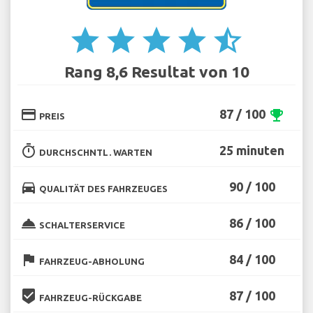
star
star
star
star
star_half
Rang 8,6 Resultat von 10
credit_card
87 / 100
emoji_events
PREIS
timer
25 minuten
DURCHSCHNTL. WARTEN
directions_car
90 / 100
QUALITÄT DES FAHRZEUGES
room_service
86 / 100
SCHALTERSERVICE
flag
84 / 100
FAHRZEUG-ABHOLUNG
beenhere
87 / 100
FAHRZEUG-RÜCKGABE