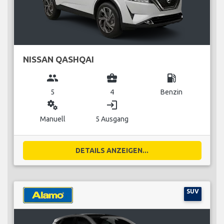
NISSAN QASHQAI
group
business_center
local_gas_station
5
4
Benzin
miscellaneous_services
login
Manuell
5 Ausgang
DETAILS ANZEIGEN...
SUV