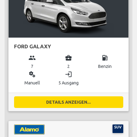
FORD GALAXY
group
business_center
local_gas_station
7
2
Benzin
miscellaneous_services
login
Manuell
5 Ausgang
DETAILS ANZEIGEN...
SUV