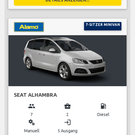
7-SITZER MINIVAN
SEAT ALHAMBRA
group
business_center
local_gas_station
7
2
Diesel
miscellaneous_services
login
Manuell
5 Ausgang