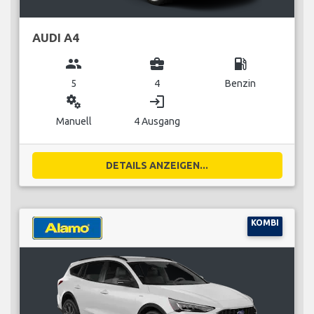
AUDI A4
group
business_center
local_gas_station
5
4
Benzin
miscellaneous_services
login
Manuell
4 Ausgang
DETAILS ANZEIGEN...
KOMBI