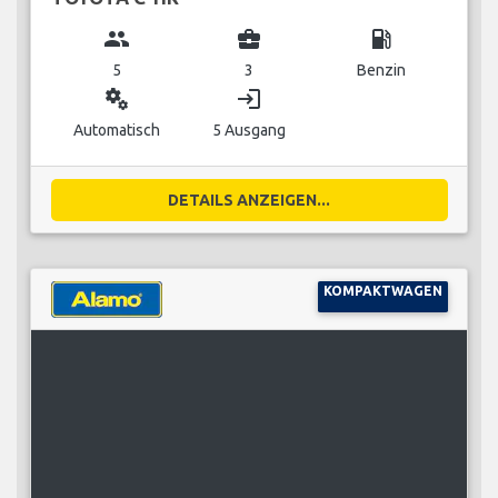
group
business_center
local_gas_station
5
3
Benzin
miscellaneous_services
login
Automatisch
5 Ausgang
DETAILS ANZEIGEN...
KOMPAKTWAGEN