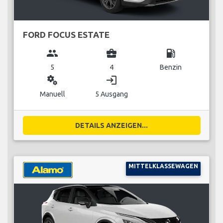
FORD FOCUS ESTATE
group
business_center
local_gas_station
5
4
Benzin
miscellaneous_services
login
Manuell
5 Ausgang
DETAILS ANZEIGEN...
MITTELKLASSEWAGEN