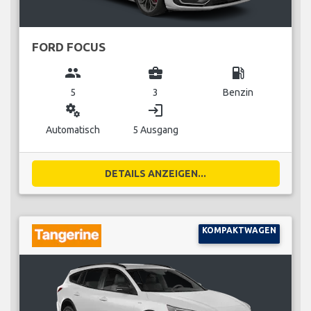
FORD FOCUS
group
business_center
local_gas_station
5
3
Benzin
miscellaneous_services
login
Automatisch
5 Ausgang
DETAILS ANZEIGEN...
KOMPAKTWAGEN