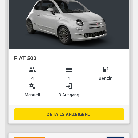
FIAT 500
group
business_center
local_gas_station
4
1
Benzin
miscellaneous_services
login
Manuell
3 Ausgang
DETAILS ANZEIGEN...