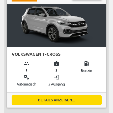
VOLKSWAGEN T-CROSS
group
business_center
local_gas_station
5
3
Benzin
miscellaneous_services
login
Automatisch
5 Ausgang
DETAILS ANZEIGEN...