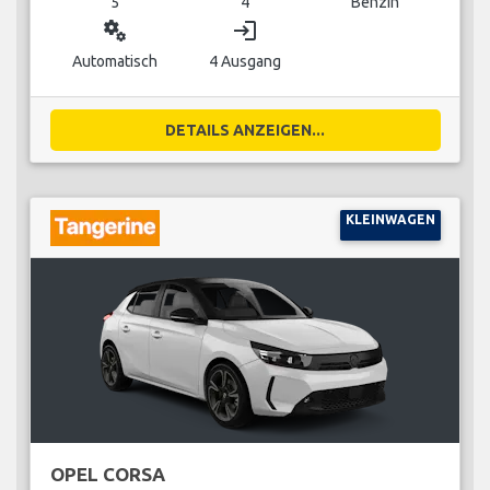
5
4
Benzin
miscellaneous_services
login
Automatisch
4 Ausgang
DETAILS ANZEIGEN...
KLEINWAGEN
OPEL CORSA