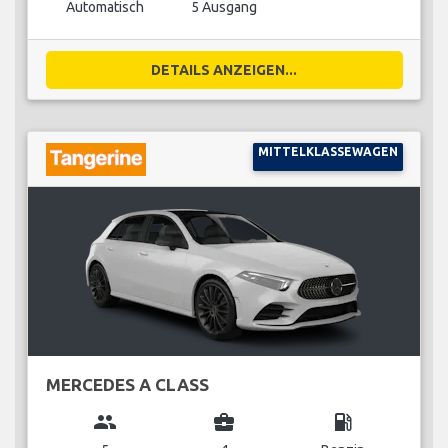
Automatisch
5 Ausgang
DETAILS ANZEIGEN...
MITTELKLASSEWAGEN
MERCEDES A CLASS
group
business_center
local_gas_station