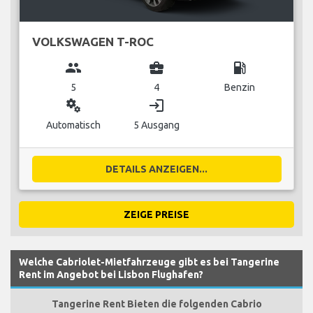
VOLKSWAGEN T-ROC
group
business_center
local_gas_station
5
4
Benzin
miscellaneous_services
login
Automatisch
5 Ausgang
DETAILS ANZEIGEN...
ZEIGE PREISE
Welche Cabriolet-Mietfahrzeuge gibt es bei Tangerine
Rent im Angebot bei Lisbon Flughafen?
Tangerine Rent Bieten die folgenden Cabrio