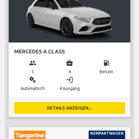
MERCEDES A CLASS
group
business_center
local_gas_station
5
4
Benzin
miscellaneous_services
login
Automatisch
4 Ausgang
DETAILS ANZEIGEN...
KOMPAKTWAGEN