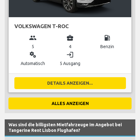
VOLKSWAGEN T-ROC
group
business_center
local_gas_station
5
4
Benzin
miscellaneous_services
login
Automatisch
5 Ausgang
DETAILS ANZEIGEN...
ALLES ANZEIGEN
Was sind die billigsten Mietfahrzeuge im Angebot bei
Tangerine Rent Lisbon Flughafen?