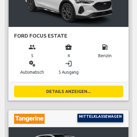
FORD FOCUS ESTATE
group
business_center
local_gas_station
5
4
Benzin
miscellaneous_services
login
Automatisch
5 Ausgang
DETAILS ANZEIGEN...
MITTELKLASSEWAGEN