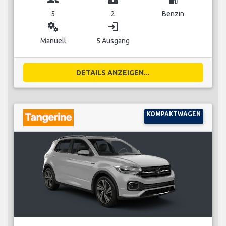
5
2
Benzin
miscellaneous_services
login
Manuell
5 Ausgang
DETAILS ANZEIGEN...
KOMPAKTWAGEN