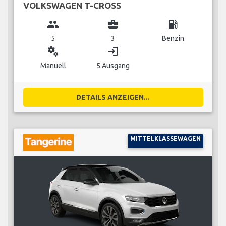
VOLKSWAGEN T-CROSS
group
business_center
local_gas_station
5
3
Benzin
miscellaneous_services
login
Manuell
5 Ausgang
DETAILS ANZEIGEN...
MITTELKLASSEWAGEN