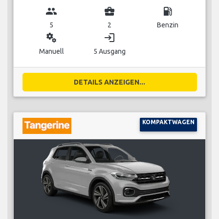
group
business_center
local_gas_station
5
2
Benzin
miscellaneous_services
login
Manuell
5 Ausgang
DETAILS ANZEIGEN...
KOMPAKTWAGEN