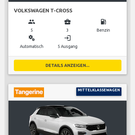
VOLKSWAGEN T-CROSS
group
business_center
local_gas_station
5
3
Benzin
miscellaneous_services
login
Automatisch
5 Ausgang
DETAILS ANZEIGEN...
MITTELKLASSEWAGEN