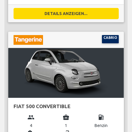
DETAILS ANZEIGEN...
CABRIO
FIAT 500 CONVERTIBLE
group
business_center
local_gas_station
4
1
Benzin