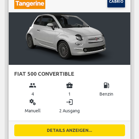
CABRIO
FIAT 500 CONVERTIBLE
group
business_center
local_gas_station
4
1
Benzin
miscellaneous_services
login
Manuell
2 Ausgang
DETAILS ANZEIGEN...