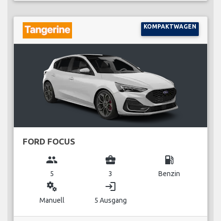
KOMPAKTWAGEN
FORD FOCUS
group
business_center
local_gas_station
5
3
Benzin
miscellaneous_services
login
Manuell
5 Ausgang