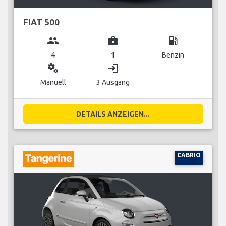
FIAT 500
group
business_center
local_gas_station
4
1
Benzin
miscellaneous_services
login
Manuell
3 Ausgang
DETAILS ANZEIGEN...
CABRIO