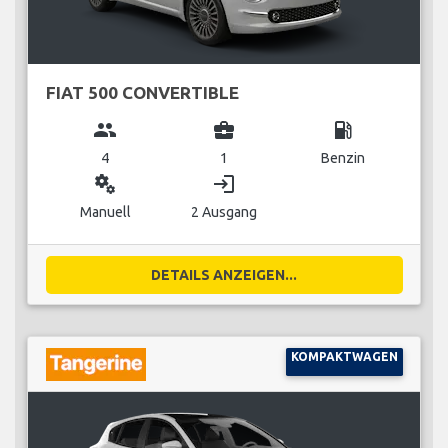
FIAT 500 CONVERTIBLE
group
business_center
local_gas_station
4
1
Benzin
miscellaneous_services
login
Manuell
2 Ausgang
DETAILS ANZEIGEN...
KOMPAKTWAGEN