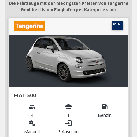
Die Fahrzeuge mit den niedrigsten Preisen von Tangerine
Rent bei Lisbon Flughafen per Kategorie sind:
MINI
FIAT 500
group
business_center
local_gas_station
4
1
Benzin
miscellaneous_services
login
Manuell
3 Ausgang