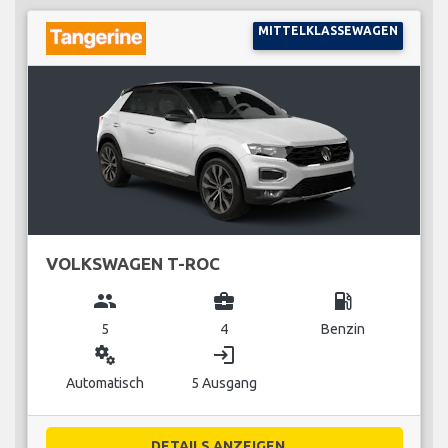
MITTELKLASSEWAGEN
VOLKSWAGEN T-ROC
group
business_center
local_gas_station
5
4
Benzin
miscellaneous_services
login
Automatisch
5 Ausgang
DETAILS ANZEIGEN...