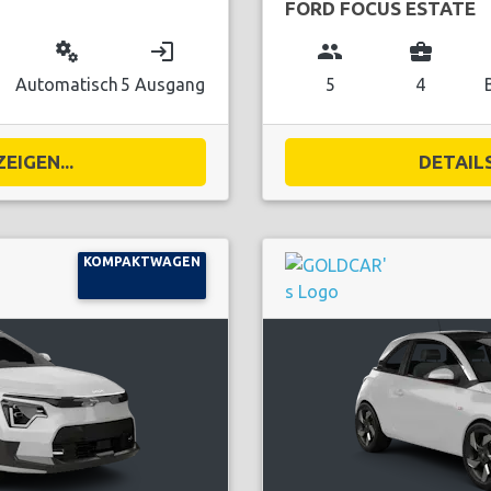
FORD FOCUS ESTATE
miscellaneous_services
login
group
business_center
Automatisch
5 Ausgang
5
4
EIGEN...
DETAILS
KOMPAKTWAGEN