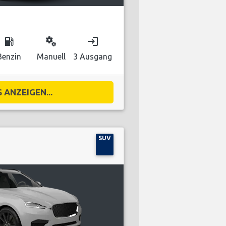
local_gas_station
miscellaneous_services
login
Benzin
Manuell
3 Ausgang
 ANZEIGEN...
SUV