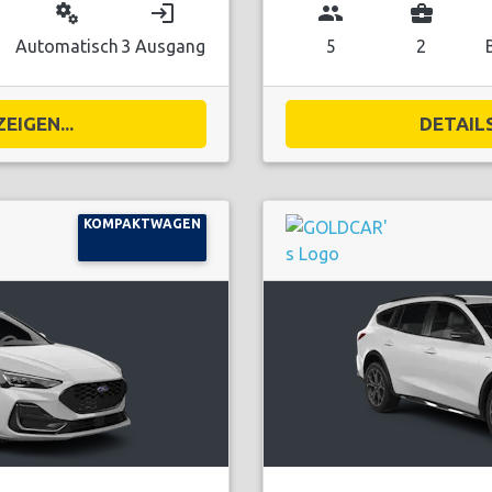
miscellaneous_services
login
group
business_center
Automatisch
3 Ausgang
5
2
EIGEN...
DETAILS
KOMPAKTWAGEN