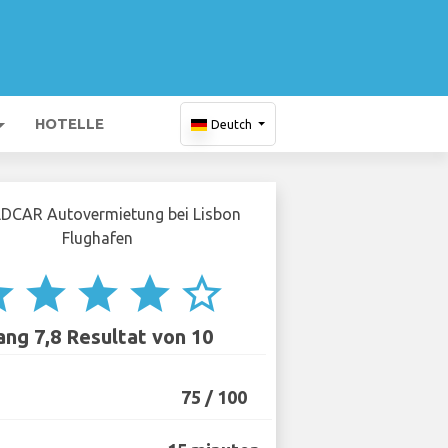
HOTELLE
Deutch
ar
star
star
star
star_border
ang 7,8 Resultat von 10
75 / 100