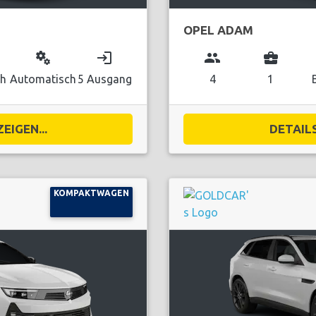
OPEL ADAM
miscellaneous_services
login
group
business_center
ch
Automatisch
5 Ausgang
4
1
EIGEN...
DETAILS
KOMPAKTWAGEN