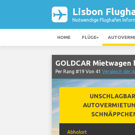
Lisbon Flugh
Notwendige Flughafen Infor
HOME
FLÜGE
AUTOVERM
GOLDCAR Mietwagen b
Per Rang #19 Von 41
Vergleich der 
UNSCHLAGBA
AUTOVERMIETUN
SCHNÄPPCHE
Abholort