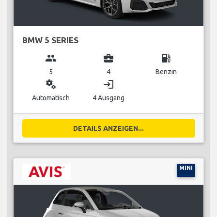
BMW 5 SERIES
group
business_center
local_gas_station
5
4
Benzin
miscellaneous_services
login
Automatisch
4 Ausgang
DETAILS ANZEIGEN...
MINI