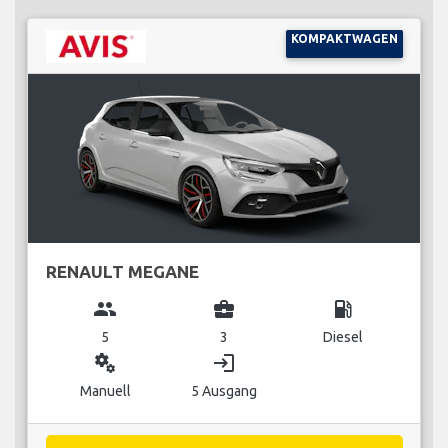
KOMPAKTWAGEN
RENAULT MEGANE
group
business_center
local_gas_station
5
3
Diesel
miscellaneous_services
login
Manuell
5 Ausgang