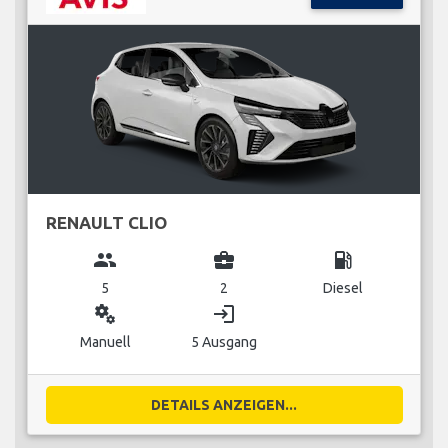
RENAULT CLIO
group
business_center
local_gas_station
5
2
Diesel
miscellaneous_services
login
Manuell
5 Ausgang
DETAILS ANZEIGEN...