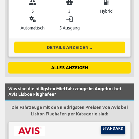
group
business_center
local_gas_station
5
3
Hybrid
miscellaneous_services
login
Automatisch
5 Ausgang
DETAILS ANZEIGEN...
ALLES ANZEIGEN
Was sind die billigsten Mietfahrzeuge im Angebot bei
Avis Lisbon Flughafen?
Die Fahrzeuge mit den niedrigsten Preisen von Avis bei
Lisbon Flughafen per Kategorie sind:
STANDARD