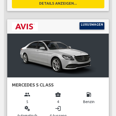
DETAILS ANZEIGEN...
LUXUSWAGEN
MERCEDES S CLASS
group
business_center
local_gas_station
5
4
Benzin
miscellaneous_services
login
Automatisch
4 Ausgang