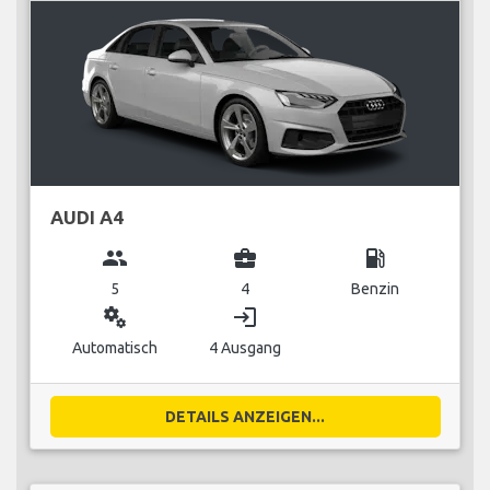
AUDI A4
group
business_center
local_gas_station
5
4
Benzin
miscellaneous_services
login
Automatisch
4 Ausgang
DETAILS ANZEIGEN...