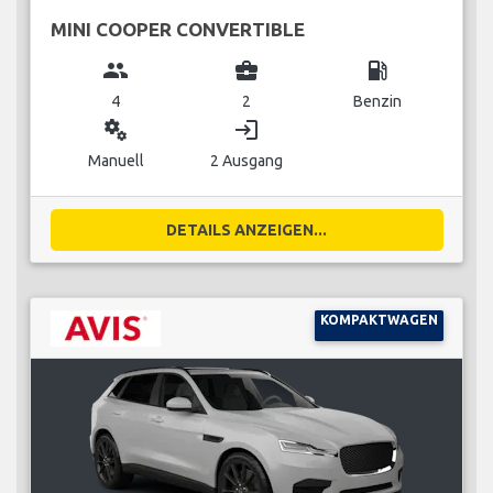
MINI COOPER CONVERTIBLE
group
business_center
local_gas_station
4
2
Benzin
miscellaneous_services
login
Manuell
2 Ausgang
DETAILS ANZEIGEN...
KOMPAKTWAGEN