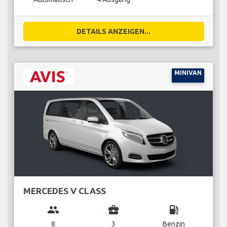
DETAILS ANZEIGEN...
MINIVAN
MERCEDES V CLASS
group
business_center
local_gas_station
8
3
Benzin