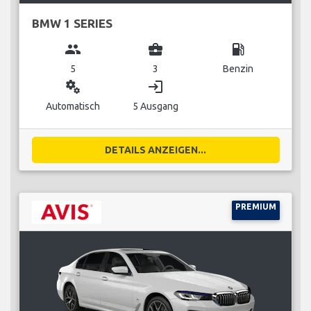
BMW 1 SERIES
group
business_center
local_gas_station
5
3
Benzin
miscellaneous_services
login
Automatisch
5 Ausgang
DETAILS ANZEIGEN...
PREMIUM