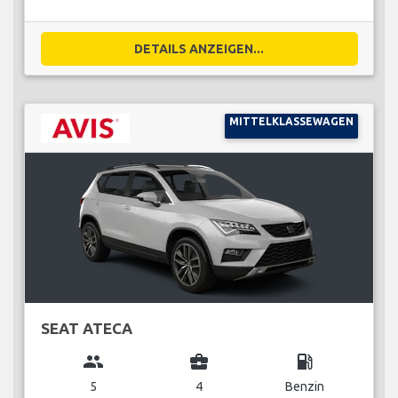
DETAILS ANZEIGEN...
MITTELKLASSEWAGEN
SEAT ATECA
group
business_center
local_gas_station
5
4
Benzin