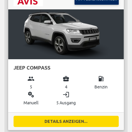
JEEP COMPASS
group
business_center
local_gas_station
5
4
Benzin
miscellaneous_services
login
Manuell
5 Ausgang
DETAILS ANZEIGEN...