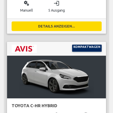
miscellaneous_services
login
Manuell
5 Ausgang
DETAILS ANZEIGEN...
KOMPAKTWAGEN
TOYOTA C-HR HYBRID