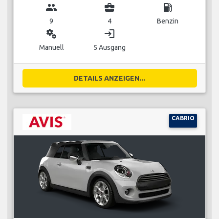
group
business_center
local_gas_station
9
4
Benzin
miscellaneous_services
login
Manuell
5 Ausgang
DETAILS ANZEIGEN...
CABRIO