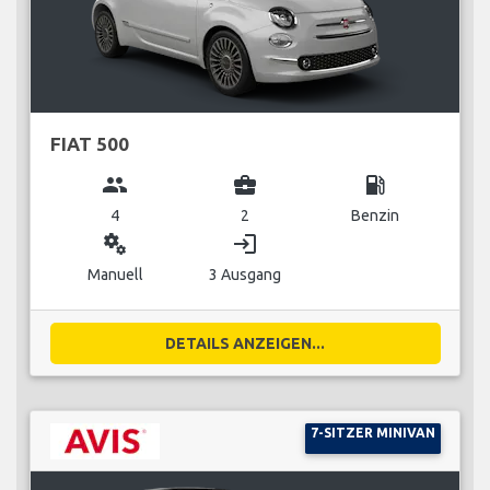
FIAT 500
group
business_center
local_gas_station
4
2
Benzin
miscellaneous_services
login
Manuell
3 Ausgang
DETAILS ANZEIGEN...
7-SITZER MINIVAN