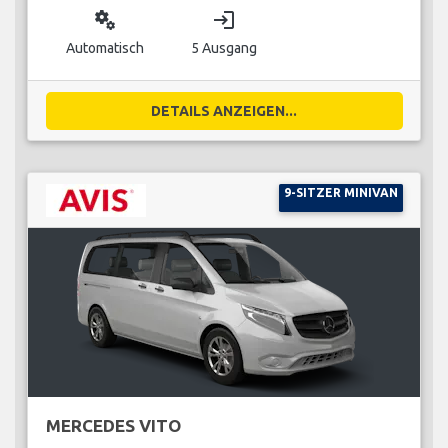
miscellaneous_services
login
Automatisch
5 Ausgang
DETAILS ANZEIGEN...
9-SITZER MINIVAN
MERCEDES VITO