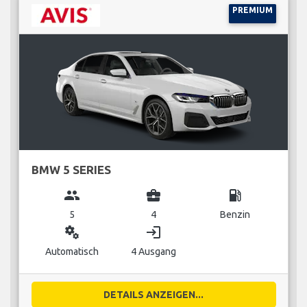
PREMIUM
BMW 5 SERIES
group
business_center
local_gas_station
5
4
Benzin
miscellaneous_services
login
Automatisch
4 Ausgang
DETAILS ANZEIGEN...