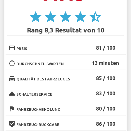
star
star
star
star
star_half
Rang 8,3 Resultat von 10
credit_card
81 / 100
PREIS
timer
13 minuten
DURCHSCHNTL. WARTEN
directions_car
85 / 100
QUALITÄT DES FAHRZEUGES
room_service
83 / 100
SCHALTERSERVICE
flag
80 / 100
FAHRZEUG-ABHOLUNG
beenhere
86 / 100
FAHRZEUG-RÜCKGABE