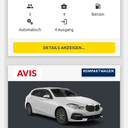
group
business_center
local_gas_station
5
4
Benzin
miscellaneous_services
login
Automatisch
4 Ausgang
DETAILS ANZEIGEN...
KOMPAKTWAGEN