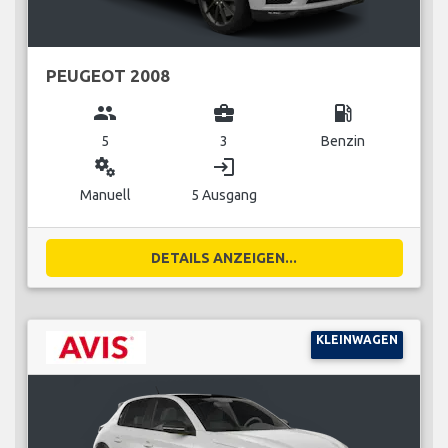
PEUGEOT 2008
group
business_center
local_gas_station
5
3
Benzin
miscellaneous_services
login
Manuell
5 Ausgang
DETAILS ANZEIGEN...
KLEINWAGEN