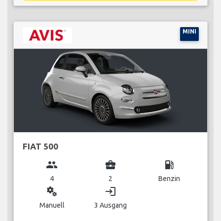
MINI
FIAT 500
group
business_center
local_gas_station
4
2
Benzin
miscellaneous_services
login
Manuell
3 Ausgang