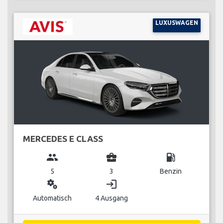
LUXUSWAGEN
MERCEDES E CLASS
group
business_center
local_gas_station
5
3
Benzin
miscellaneous_services
login
Automatisch
4 Ausgang