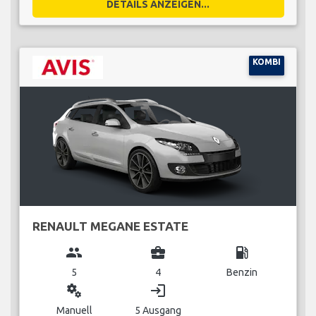
DETAILS ANZEIGEN...
KOMBI
RENAULT MEGANE ESTATE
group
business_center
local_gas_station
5
4
Benzin
miscellaneous_services
login
Manuell
5 Ausgang