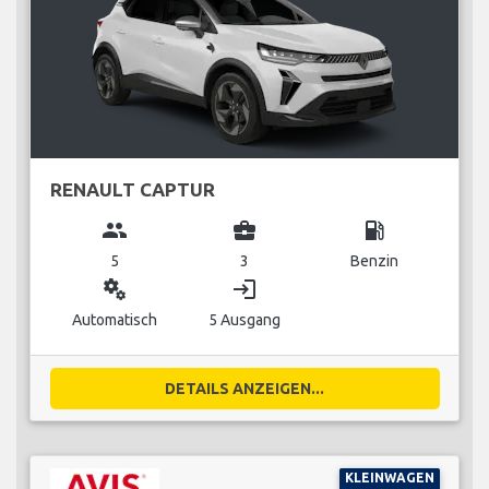
RENAULT CAPTUR
group
business_center
local_gas_station
5
3
Benzin
miscellaneous_services
login
Automatisch
5 Ausgang
DETAILS ANZEIGEN...
KLEINWAGEN