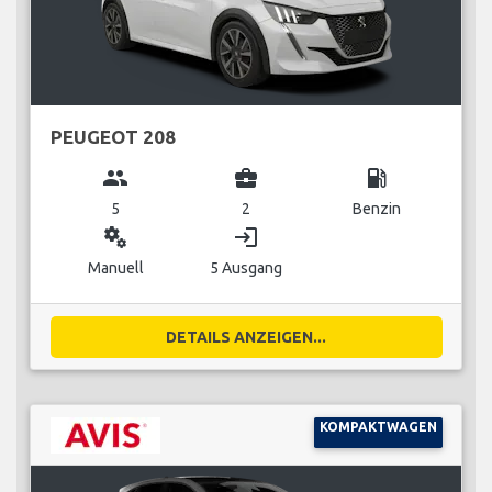
PEUGEOT 208
group
business_center
local_gas_station
5
2
Benzin
miscellaneous_services
login
Manuell
5 Ausgang
DETAILS ANZEIGEN...
KOMPAKTWAGEN