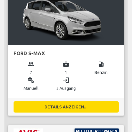
FORD S-MAX
group
business_center
local_gas_station
7
1
Benzin
miscellaneous_services
login
Manuell
5 Ausgang
DETAILS ANZEIGEN...
MITTELKLASSEWAGEN