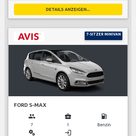
DETAILS ANZEIGEN...
7-SITZER MINIVAN
FORD S-MAX
group
business_center
local_gas_station
7
1
Benzin
miscellaneous_services
login