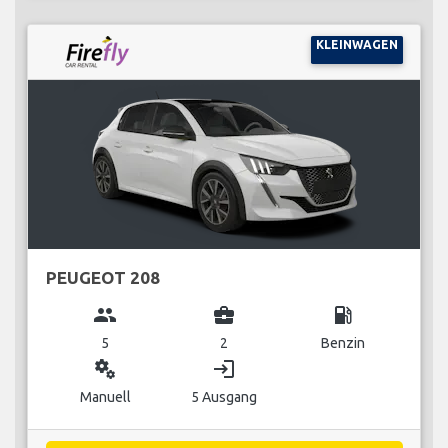
KLEINWAGEN
PEUGEOT 208
group
business_center
local_gas_station
5
2
Benzin
miscellaneous_services
login
Manuell
5 Ausgang