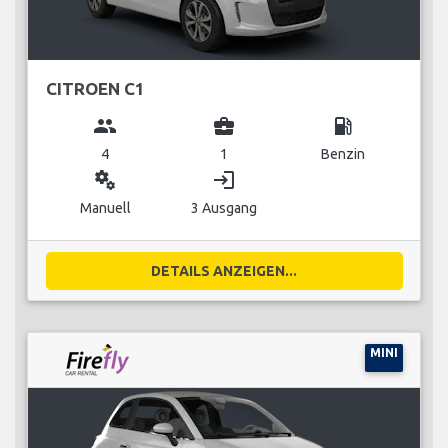
CITROEN C1
group
business_center
local_gas_station
4
1
Benzin
miscellaneous_services
login
Manuell
3 Ausgang
DETAILS ANZEIGEN...
MINI