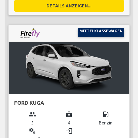
DETAILS ANZEIGEN...
MITTELKLASSEWAGEN
FORD KUGA
group
business_center
local_gas_station
5
4
Benzin
miscellaneous_services
login