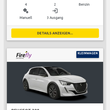
4
2
Benzin
miscellaneous_services
login
Manuell
3 Ausgang
DETAILS ANZEIGEN...
KLEINWAGEN