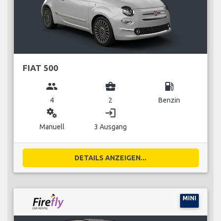
FIAT 500
group
business_center
local_gas_station
4
2
Benzin
miscellaneous_services
login
Manuell
3 Ausgang
DETAILS ANZEIGEN...
MINI