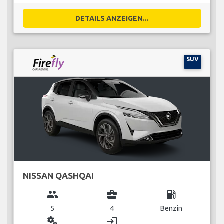
DETAILS ANZEIGEN...
SUV
NISSAN QASHQAI
group
business_center
local_gas_station
5
4
Benzin
miscellaneous_services
login