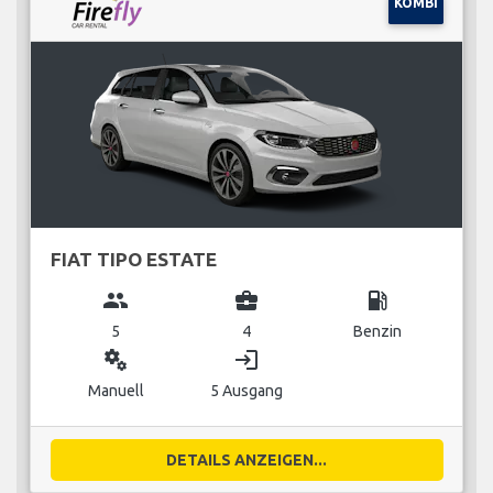
KOMBI
FIAT TIPO ESTATE
group
business_center
local_gas_station
5
4
Benzin
miscellaneous_services
login
Manuell
5 Ausgang
DETAILS ANZEIGEN...