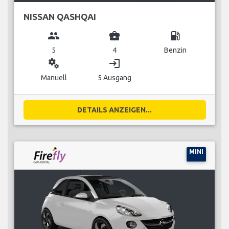
NISSAN QASHQAI
group
business_center
local_gas_station
5
4
Benzin
miscellaneous_services
login
Manuell
5 Ausgang
DETAILS ANZEIGEN...
MINI