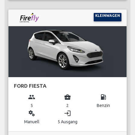
KLEINWAGEN
FORD FIESTA
group
business_center
local_gas_station
5
2
Benzin
miscellaneous_services
login
Manuell
5 Ausgang