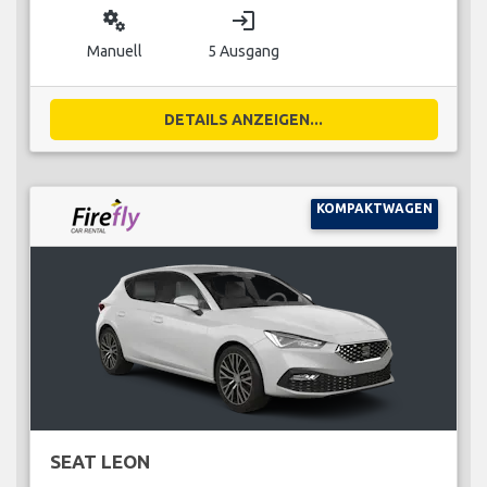
miscellaneous_services
login
Manuell
5 Ausgang
DETAILS ANZEIGEN...
KOMPAKTWAGEN
SEAT LEON