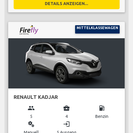
DETAILS ANZEIGEN...
MITTELKLASSEWAGEN
RENAULT KADJAR
group
business_center
local_gas_station
5
4
Benzin
miscellaneous_services
login
Manuell
5 Ausgang