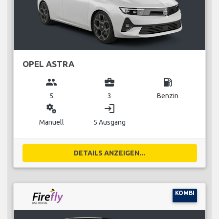
OPEL ASTRA
group
business_center
local_gas_station
5
3
Benzin
miscellaneous_services
login
Manuell
5 Ausgang
DETAILS ANZEIGEN...
KOMBI