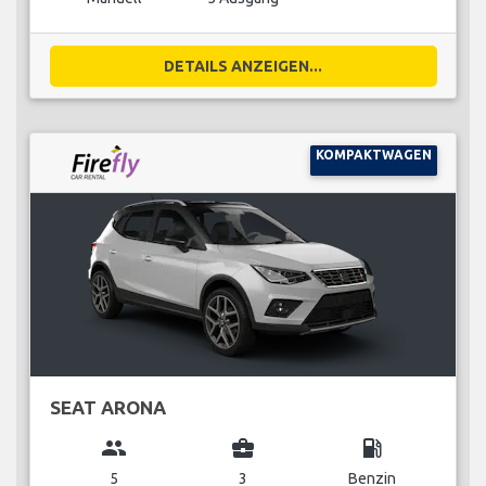
DETAILS ANZEIGEN...
KOMPAKTWAGEN
SEAT ARONA
group
business_center
local_gas_station
5
3
Benzin