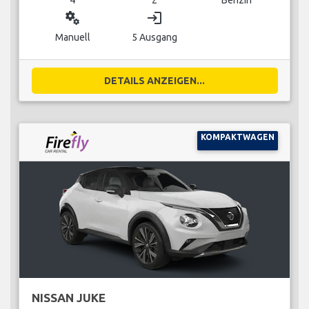
miscellaneous_services
login
Manuell
5 Ausgang
DETAILS ANZEIGEN...
KOMPAKTWAGEN
NISSAN JUKE