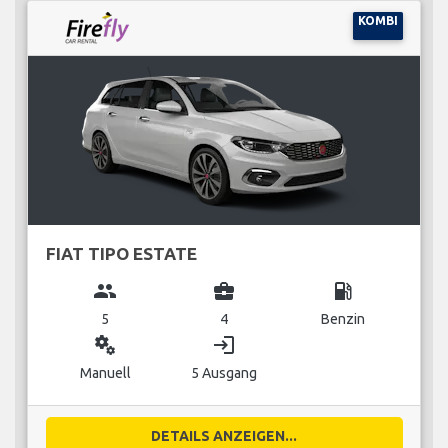
KOMBI
FIAT TIPO ESTATE
group
business_center
local_gas_station
5
4
Benzin
miscellaneous_services
login
Manuell
5 Ausgang
DETAILS ANZEIGEN...