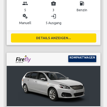
group
business_center
local_gas_station
5
3
Benzin
miscellaneous_services
login
Manuell
5 Ausgang
DETAILS ANZEIGEN...
KOMPAKTWAGEN