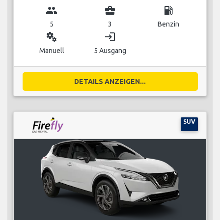
group
business_center
local_gas_station
5
3
Benzin
miscellaneous_services
login
Manuell
5 Ausgang
DETAILS ANZEIGEN...
SUV