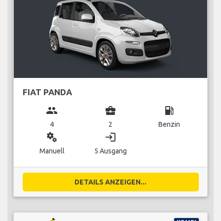
FIAT PANDA
group
business_center
local_gas_station
4
2
Benzin
miscellaneous_services
login
Manuell
5 Ausgang
DETAILS ANZEIGEN...