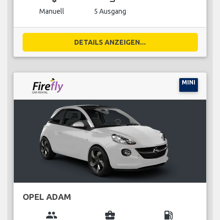
Manuell
5 Ausgang
DETAILS ANZEIGEN...
MINI
OPEL ADAM
group
business_center
local_gas_station