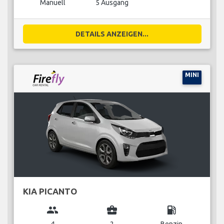
Manuell
5 Ausgang
DETAILS ANZEIGEN...
MINI
KIA PICANTO
group
business_center
local_gas_station
4
2
Benzin