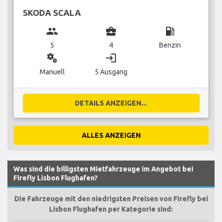
SKODA SCALA
group
business_center
local_gas_station
5
4
Benzin
miscellaneous_services
login
Manuell
5 Ausgang
DETAILS ANZEIGEN...
ALLES ANZEIGEN
Was sind die billigsten Mietfahrzeuge im Angebot bei
Firefly Lisbon Flughafen?
Die Fahrzeuge mit den niedrigsten Preisen von Firefly bei
Lisbon Flughafen per Kategorie sind: