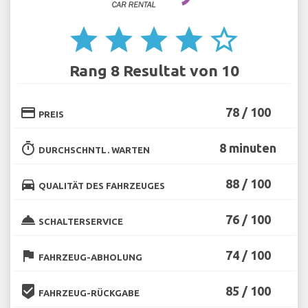
star
star
star
star
star_border
Rang 8 Resultat von 10
credit_card
78 / 100
PREIS
timer
8 minuten
DURCHSCHNTL. WARTEN
directions_car
88 / 100
QUALITÄT DES FAHRZEUGES
room_service
76 / 100
SCHALTERSERVICE
flag
74 / 100
FAHRZEUG-ABHOLUNG
beenhere
85 / 100
FAHRZEUG-RÜCKGABE