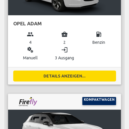
OPEL ADAM
group
business_center
local_gas_station
4
2
Benzin
miscellaneous_services
login
Manuell
3 Ausgang
DETAILS ANZEIGEN...
KOMPAKTWAGEN