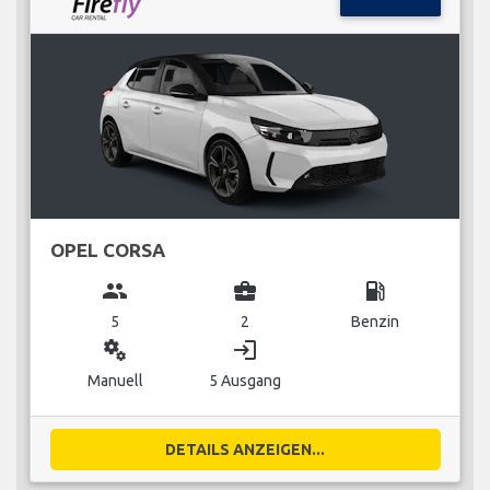
OPEL CORSA
group
business_center
local_gas_station
5
2
Benzin
miscellaneous_services
login
Manuell
5 Ausgang
DETAILS ANZEIGEN...