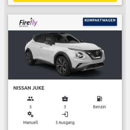
KOMPAKTWAGEN
NISSAN JUKE
group
business_center
local_gas_station
5
3
Benzin
miscellaneous_services
login
Manuell
5 Ausgang