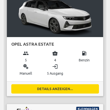
OPEL ASTRA ESTATE
group
business_center
local_gas_station
5
4
Benzin
miscellaneous_services
login
Manuell
5 Ausgang
DETAILS ANZEIGEN...
KLEINWAGEN