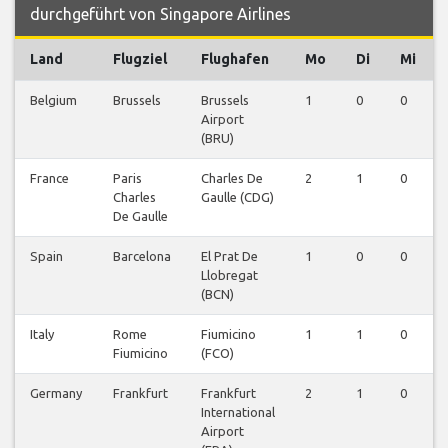
durchgeführt von Singapore Airlines
Land
Flugziel
Flughafen
Mo
Di
Mi
Belgium
Brussels
Brussels
1
0
0
Airport
(BRU)
France
Paris
Charles De
2
1
0
Charles
Gaulle (CDG)
De Gaulle
Spain
Barcelona
El Prat De
1
0
0
Llobregat
(BCN)
Italy
Rome
Fiumicino
1
1
0
Fiumicino
(FCO)
Germany
Frankfurt
Frankfurt
2
1
0
International
Airport