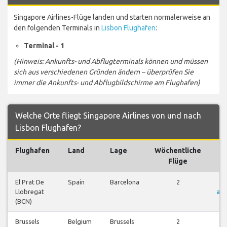
Singapore Airlines-Flüge landen und starten normalerweise an
den folgenden Terminals in
Lisbon Flughafen
:
Terminal - 1
(Hinweis: Ankunfts- und Abflugterminals können und müssen
sich aus verschiedenen Gründen ändern – überprüfen Sie
immer die Ankunfts- und Abflugbildschirme am Flughafen)
Welche Orte fliegt Singapore Airlines von und nach
Lisbon Flughafen?
Flughafen
Land
Lage
Wöchentliche
F
Flüge
El Prat De
Spain
Barcelona
2
F
Llobregat
an
(BCN)
Brussels
Belgium
Brussels
2
F