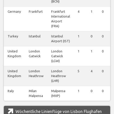
(BCN)
Germany
Frankfurt
Frankfurt
4
1
0
International
Airport
(FRA)
Turkey
Istanbul
Istanbul
1
0
0
Airport (IST)
United
London
London
1
1
0
Kingdom
Gatwick
Gatwick
(LGW)
United
London
London
5
4
0
Kingdom
Heathrow
Heathrow
(LHR)
Italy
Milan
Malpensa
1
0
0
Malpensa
(MXP)
Wöchentliche Linienflüge von Lisbon Flughafen