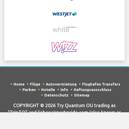
Home
Flüge
Autovermietung
Flughafen Transfers
Parken
Hotelle
Info
Haftungsausschluss
Datenschutz
Sitemap
COPYRIGHT © 2026 Try Quantum OU trading as
"TripTQ" and lisbonairportguide.com (also known as
TripTQ Lisbon Flughafen) / All Rights Reserved.