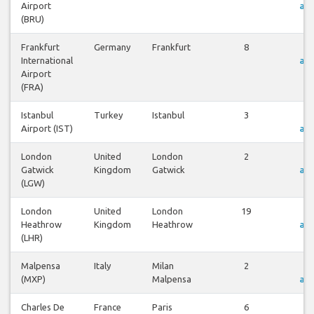
Airport
an
(BRU)
Frankfurt
Germany
Frankfurt
8
F
International
an
Airport
(FRA)
Istanbul
Turkey
Istanbul
3
F
Airport (IST)
an
London
United
London
2
F
Gatwick
Kingdom
Gatwick
an
(LGW)
London
United
London
19
F
Heathrow
Kingdom
Heathrow
an
(LHR)
Malpensa
Italy
Milan
2
F
(MXP)
Malpensa
an
Charles De
France
Paris
6
F