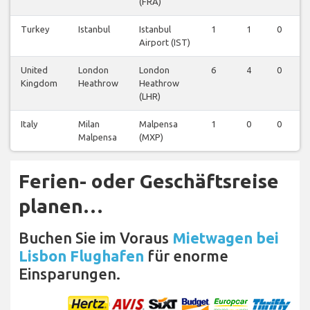
(FRA)
Turkey
Istanbul
Istanbul
1
1
0
Airport (IST)
United
London
London
6
4
0
Kingdom
Heathrow
Heathrow
(LHR)
Italy
Milan
Malpensa
1
0
0
Malpensa
(MXP)
Ferien- oder Geschäftsreise
planen…
Buchen Sie im Voraus
Mietwagen bei
Lisbon Flughafen
für enorme
Einsparungen.